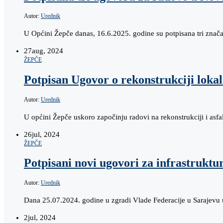
Autor:
Urednik
U Općini Žepče danas, 16.6.2025. godine su potpisana tri znača
27
aug, 2024
ŽEPČE
Potpisan Ugovor o rekonstrukciji lok
Autor:
Urednik
U općini Žepče uskoro započinju radovi na rekonstrukciji i asf
26
jul, 2024
ŽEPČE
Potpisani novi ugovori za infrastrukt
Autor:
Urednik
Dana 25.07.2024. godine u zgradi Vlade Federacije u Sarajevu u
2
jul, 2024