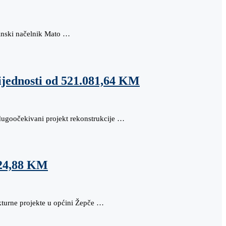
ćinski načelnik Mato …
ijednosti od 521.081,64 KM
 dugoočekivani projekt rekonstrukcije …
624,88 KM
ukturne projekte u općini Žepče …