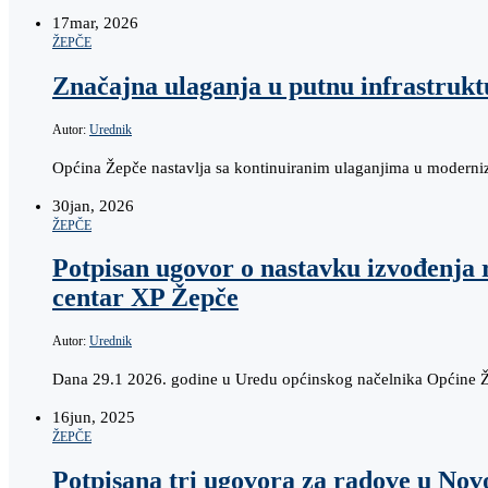
17
mar, 2026
ŽEPČE
Značajna ulaganja u putnu infrastrukt
Autor:
Urednik
Općina Žepče nastavlja sa kontinuiranim ulaganjima u moderniza
30
jan, 2026
ŽEPČE
Potpisan ugovor o nastavku izvođenja r
centar XP Žepče
Autor:
Urednik
Dana 29.1 2026. godine u Uredu općinskog načelnika Općine Žep
16
jun, 2025
ŽEPČE
Potpisana tri ugovora za radove u No