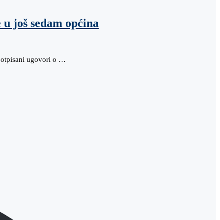
e u još sedam općina
potpisani ugovori o …