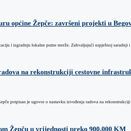
uru općine Žepče: završeni projekti u Beg
ciju i izgradnju lokalne putne mreže. Zahvaljujući uspješnoj saradnji 
adova na rekonstrukciji cestovne infrastruk
če potpisan je ugovor o nastavku izvođenja radova na rekonstrukciji 
vom Žepču u vrijednosti preko 900.000 KM