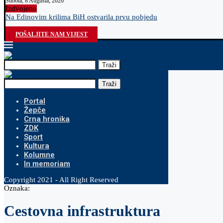
Subota, 8 Augusta, 2026
Izdvojeno
Na Edinovim krilima BiH ostvarila prvu pobjedu
POŠALJITE NAM VIJEST
Traži
Traži
Portal
Žepče
Crna hronika
ZDK
Sport
Kultura
Kolumne
In memoriam
Copyright 2021 - All Right Reserved
Oznaka:
Cestovna infrastruktura