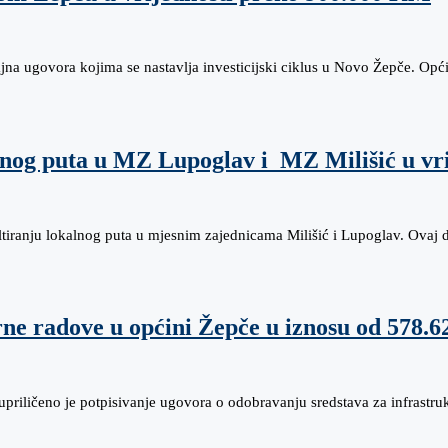
jna ugovora kojima se nastavlja investicijski ciklus u Novo Žepče. Op
alnog puta u MZ Lupoglav i MZ Milišić u vr
altiranju lokalnog puta u mjesnim zajednicama Milišić i Lupoglav. Ovaj
urne radove u općini Žepče u iznosu od 578.
priličeno je potpisivanje ugovora o odobravanju sredstava za infrastr