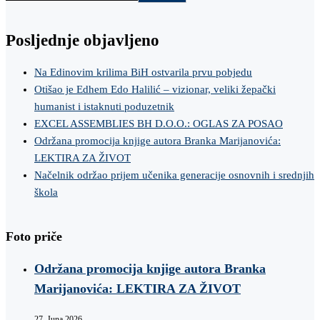
Posljednje objavljeno
Na Edinovim krilima BiH ostvarila prvu pobjedu
Otišao je Edhem Edo Halilić – vizionar, veliki žepački
humanist i istaknuti poduzetnik
EXCEL ASSEMBLIES BH D.O.O.: OGLAS ZA POSAO
Održana promocija knjige autora Branka Marijanovića:
LEKTIRA ZA ŽIVOT
Načelnik održao prijem učenika generacije osnovnih i srednjih
škola
Foto priče
Održana promocija knjige autora Branka
Marijanovića: LEKTIRA ZA ŽIVOT
27. Juna 2026.