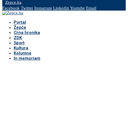
Zepce.ba
Facebook
Twitter
Instagram
Linkedin
Youtube
Email
Portal
Žepče
Crna hronika
ZDK
Sport
Kultura
Kolumne
In memoriam