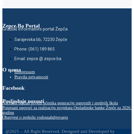
Zepce.Ba Portal
Gradski informativni portal Žepča
Sarajevska bb, 72230 Žepče
Phone: (061) 189 865
Email: zepce @ zepce.ba
O nama
Impressum
Pravila privatnosti
Facebook
Posljednje novosti
Načelnik održao prijem učenika generacije osnovnih i srednjih škola
Potpisani ugovori za realizaciju projekata Omladinske banke Žepče za 2026.
godinu
Obavijest o prekidu vodosnabdijevanja
@2025 – All Right Reserved. Designed and Developed by