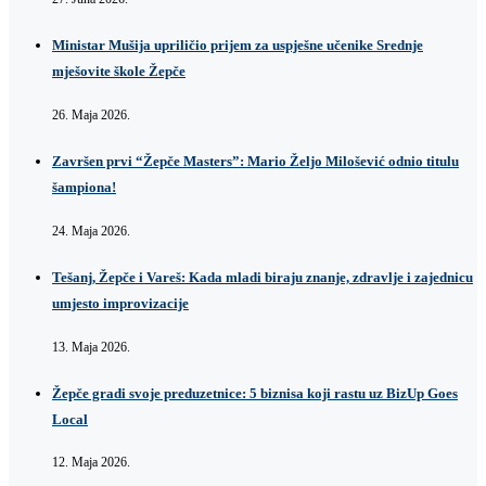
Ministar Mušija upriličio prijem za uspješne učenike Srednje
mješovite škole Žepče
26. Maja 2026.
Završen prvi “Žepče Masters”: Mario Željo Milošević odnio titulu
šampiona!
24. Maja 2026.
Tešanj, Žepče i Vareš: Kada mladi biraju znanje, zdravlje i zajednicu
umjesto improvizacije
13. Maja 2026.
Žepče gradi svoje preduzetnice: 5 biznisa koji rastu uz BizUp Goes
Local
12. Maja 2026.