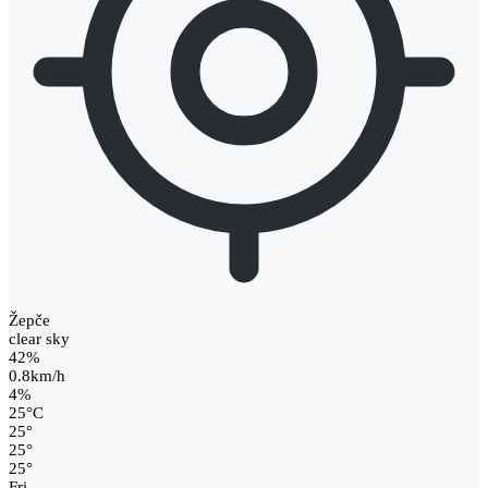
Žepče
clear sky
42%
0.8km/h
4%
25
°
C
25
°
25
°
25
°
Fri