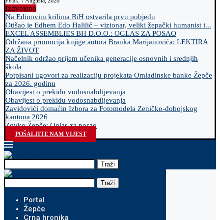
Petak, 7 Augusta, 2026
Izdvojeno
Na Edinovim krilima BiH ostvarila prvu pobjedu
Otišao je Edhem Edo Halilić – vizionar, veliki žepački humanist i...
EXCEL ASSEMBLIES BH D.O.O.: OGLAS ZA POSAO
Održana promocija knjige autora Branka Marijanovića: LEKTIRA
ZA ŽIVOT
Načelnik održao prijem učenika generacije osnovnih i srednjih
škola
Potpisani ugovori za realizaciju projekata Omladinske banke Žepče
za 2026. godinu
Obavijest o prekidu vodosnabdijevanja
Obavijest o prekidu vodosnabdijevanja
Zavidovići domaćin Izbora za Fotomodela Zeničko-dobojskog
kantona 2026
Zovko Žepče: Oglas za posao
POŠALJITE NAM VIJEST
Traži
Traži
Portal
Žepče
Crna hronika