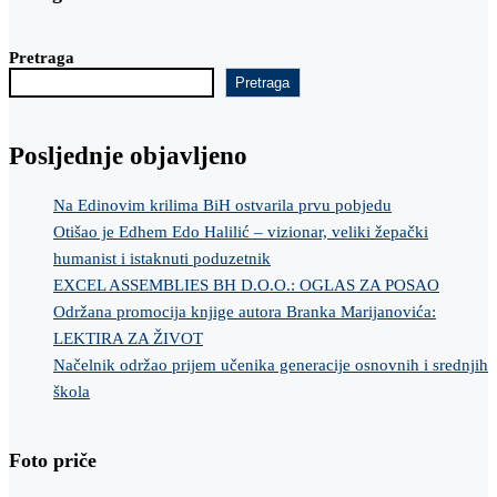
Pretraga
Pretraga
Posljednje objavljeno
Na Edinovim krilima BiH ostvarila prvu pobjedu
Otišao je Edhem Edo Halilić – vizionar, veliki žepački
humanist i istaknuti poduzetnik
EXCEL ASSEMBLIES BH D.O.O.: OGLAS ZA POSAO
Održana promocija knjige autora Branka Marijanovića:
LEKTIRA ZA ŽIVOT
Načelnik održao prijem učenika generacije osnovnih i srednjih
škola
Foto priče