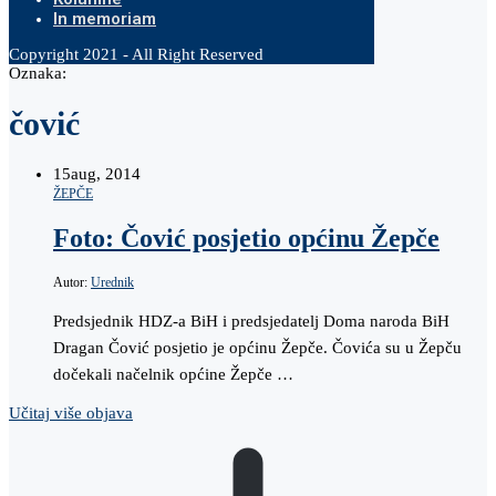
In memoriam
Copyright 2021 - All Right Reserved
Oznaka:
čović
15
aug, 2014
ŽEPČE
Foto: Čović posjetio općinu Žepče
Autor:
Urednik
Predsjednik HDZ-a BiH i predsjedatelj Doma naroda BiH
Dragan Čović posjetio je općinu Žepče. Čovića su u Žepču
dočekali načelnik općine Žepče …
Učitaj više objava