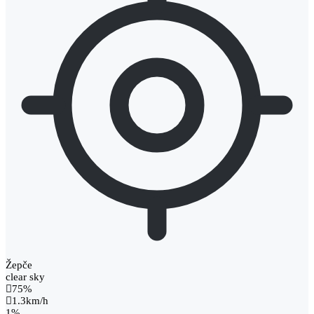
Žepče
clear sky
75%
1.3km/h
1%