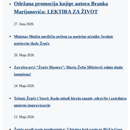
Održana promocija knjige autora Branka
Marijanovića: LEKTIRA ZA ŽIVOT
27. Juna 2026.
Ministar Mušija upriličio prijem za uspješne učenike Srednje
mješovite škole Žepče
26. Maja 2026.
Završen prvi “Žepče Masters”: Mario Željo Milošević odnio titulu
šampiona!
24. Maja 2026.
Tešanj, Žepče i Vareš: Kada mladi biraju znanje, zdravlje i zajednicu
umjesto improvizacije
13. Maja 2026.
Žepče gradi svoje preduzetnice: 5 biznisa koji rastu uz BizUp Goes