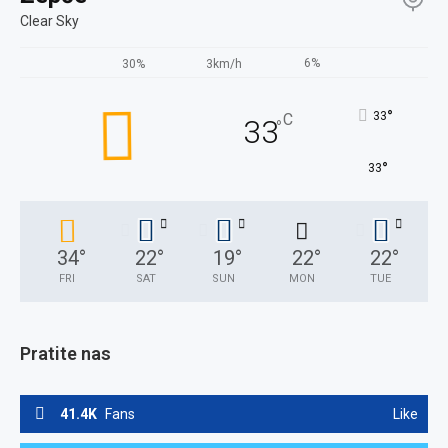
Clear Sky
6%
30%
3km/h
°
33
C
33
°
°
33
34
°
22
°
19
°
22
°
22
°
FRI
SAT
SUN
MON
TUE
Pratite nas
41.4K
Fans
Like