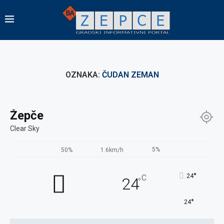
OZNAKA:
ČUDAN ZEMAN
Žepče
Clear Sky
5%
50%
1.6km/h
°
24
C
24
°
°
24