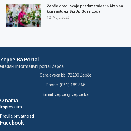
Žepče gradi svoje preduzetnice: 5 biznisa
koji rastu uz BizUp Goes Local
12. Maja 2026.
Zepce.Ba Portal
Gradski informativni portal Žepča
Sarajevska bb, 72230 Žepče
Phone: (061) 189 865
Email: zepce @ zepce.ba
O nama
Impressum
Pravila privatnosti
Facebook