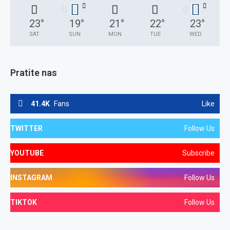
23
°
19
°
21
°
22
°
23
°
SAT
SUN
MON
TUE
WED
Pratite nas
41.4K
Fans
Like
TWITTER
Follow Us
YOUTUBE
Subscribe
INSTAGRAM
Follow Us
TIKTOK
Follow Us