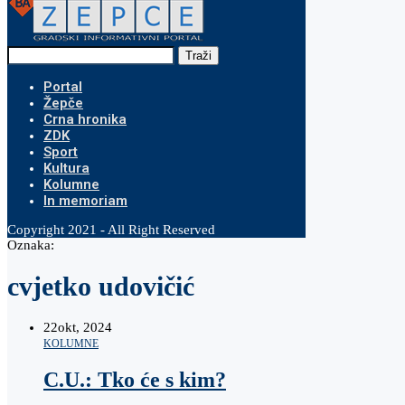
Traži
Portal
Žepče
Crna hronika
ZDK
Sport
Kultura
Kolumne
In memoriam
Copyright 2021 - All Right Reserved
Oznaka:
cvjetko udovičić
22
okt, 2024
KOLUMNE
C.U.: Tko će s kim?