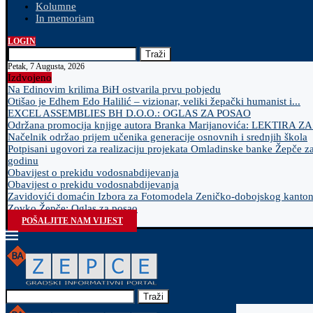
Kolumne
In memoriam
LOGIN
Traži
Petak, 7 Augusta, 2026
Izdvojeno
Na Edinovim krilima BiH ostvarila prvu pobjedu
Otišao je Edhem Edo Halilić – vizionar, veliki žepački humanist i...
EXCEL ASSEMBLIES BH D.O.O.: OGLAS ZA POSAO
Održana promocija knjige autora Branka Marijanovića: LEKTIRA Z
Načelnik održao prijem učenika generacije osnovnih i srednjih škola
Potpisani ugovori za realizaciju projekata Omladinske banke Žepče z
godinu
Obavijest o prekidu vodosnabdijevanja
Obavijest o prekidu vodosnabdijevanja
Zavidovići domaćin Izbora za Fotomodela Zeničko-dobojskog kanto
Zovko Žepče: Oglas za posao
POŠALJITE NAM VIJEST
Traži