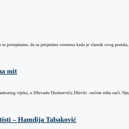
 se preispitamo, da se prisjetimo vremena kada je vlasnik ovog portala
na mit
vadesetog vijeka, o Dževadu Dizdareviću Dževki –nećete ništa naći. Nj
tisti – Hamdija Tabaković