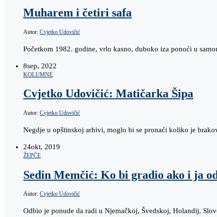
Muharem i četiri safa
Autor:
Cvjetko Udovičić
Početkom 1982. godine, vrlo kasno, duboko iza ponoći u samom
8
sep, 2022
KOLUMNE
Cvjetko Udovičić: Matičarka Šipa
Autor:
Cvjetko Udovičić
Negdje u opštinskoj arhivi, moglo bi se pronaći koliko je bra
24
okt, 2019
ŽEPČE
Sedin Memčić: Ko bi gradio ako i ja 
Autor:
Cvjetko Udovičić
Odbio je ponude da radi u Njemačkoj, Švedskoj, Holandij, Slov