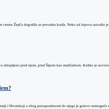
 centru Žepča dogodila se provalna krađa. Neko od lopova razvalio j
kova sklopljeno pred njom, pred Šipom kao matičarkom. Koliko je novor
odem?
eniji i Hrvatskoji a zbog prezaposlenosti do njega je gotovo nemoguće