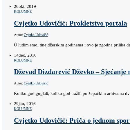
20
okt, 2019
KOLUMNE
Cvjetko Udovičić: Prokletstvo portala
Autor:
Cvjetko Udovičić
U ludim smo, tinejdžerskim godinama i ovo je zgodna prilika da
14
dec, 2016
KOLUMNE
Dževad Dizdarević Dževko – Sjećanje 
Autor:
Cvjetko Udovičić
Koliko god guglali, koliko god tražili po žepačkim arhivama d
29
jan, 2016
KOLUMNE
Cvjetko Udovičić: Priča o jednom spor