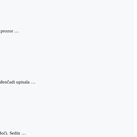
e prozor …
ođenčadi upisala …
 doći. Sedin …