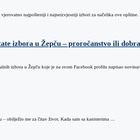
jerovatno najpošteniji i najneizvjesniji izbori za načelika ove opštin
ate izbora u Žepču – proročanstvo ili dobra
lnih izbora u Žepču koje je na svom Facebook profilu napisao novinar
u – obilježio me za čitav život. Kada sam sa kanisterima …