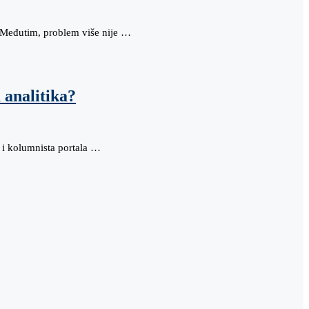
e. Međutim, problem više nije …
 analitika?
 i kolumnista portala …