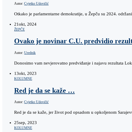
Autor:
Cvjetko Udovičić
Otkako je parlamentarne demokratije, u Žepču su 2024. održani v
21
okt, 2024
ŽEPČE
Ovako je novinar C.U. predvidio rezult
Autor:
Urednik
Donosimo vam nevjerovatno predviđanje i najavu rezultata Loka
13
okt, 2023
KOLUMNE
Red je da se kaže …
Autor:
Cvjetko Udovičić
Red je da se kaže, jer život pod opsadom u opkoljenom Sarajev
25
sep, 2023
KOLUMNE