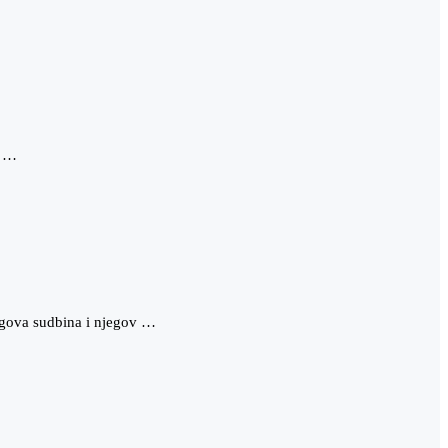
, …
egova sudbina i njegov …