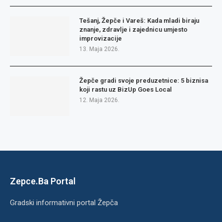
Tešanj, Žepče i Vareš: Kada mladi biraju
znanje, zdravlje i zajednicu umjesto
improvizacije
13. Maja 2026.
Žepče gradi svoje preduzetnice: 5 biznisa
koji rastu uz BizUp Goes Local
12. Maja 2026.
Zepce.Ba Portal
Gradski informativni portal Žepča