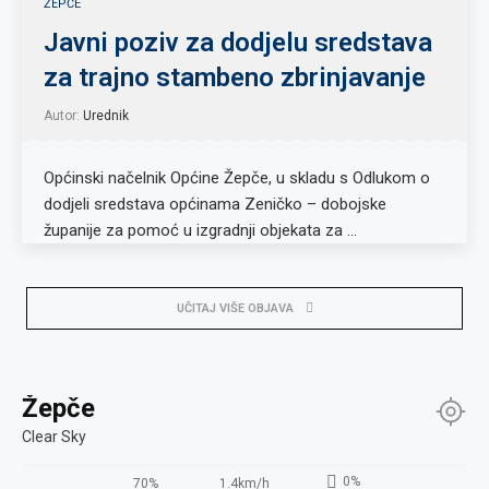
ŽEPČE
Javni poziv za dodjelu sredstava
za trajno stambeno zbrinjavanje
Autor:
Urednik
Općinski načelnik Općine Žepče, u skladu s Odlukom o
dodjeli sredstava općinama Zeničko – dobojske
županije za pomoć u izgradnji objekata za …
UČITAJ VIŠE OBJAVA
Žepče
Clear Sky
0%
70%
1.4km/h