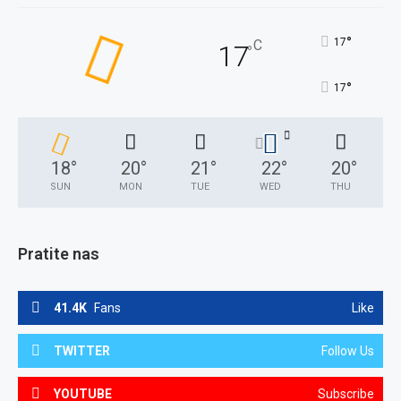
°
17
C
17
°
°
17
18
°
20
°
21
°
22
°
20
°
SUN
MON
TUE
WED
THU
Pratite nas
41.4K
Fans
Like
TWITTER
Follow Us
YOUTUBE
Subscribe