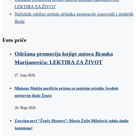
LEKTIRA ZA ŽIVOT
Načelnik održao prijem učenika generacije osnovnih i srednjih
škola
Foto priče
Održana promocija knjige autora Branka
Marijanovića: LEKTIRA ZA ŽIVOT
27. Juna 2026.
Ministar Mušija upriličio prijem za uspješne učenike Srednje
mješovite škole Žepče
26. Maja 2026.
Završen prvi “Žepče Masters”: Mario Željo Milošević odnio titulu
šampiona!