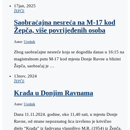
17
jan, 2025
ŽEPČE
Saobraćajna nesreća na M-17 kod
Žepča, više povrijeđenih osoba
Autor:
Urednik
Zbog saobraćajne nesreće koja se dogodila danas u 16:15 na
magistralnom putu M-17 kod mjesta Donje Ravne u blizini
Žepča, saobraćaj je …
13
nov, 2024
ŽEPČE
Krađa u Donjim Ravnama
Autor:
Urednik
Dana 11.11.2024. godine, oko 11,40 sati, u mjestu Donje
Ravne, od strane nepoznatog lica izvršeno je krivično
djelo “Krađa” iz šadrvana vlasništvo M.R. (1954) iz Žepča.