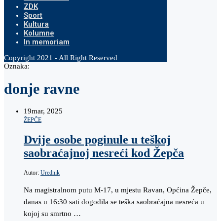
ZDK
Sport
Kultura
Kolumne
In memoriam
Copyright 2021 - All Right Reserved
Oznaka:
donje ravne
19
mar, 2025
ŽEPČE
Dvije osobe poginule u teškoj
saobraćajnoj nesreći kod Žepča
Autor:
Urednik
Na magistralnom putu M-17, u mjestu Ravan, Općina Žepče,
danas u 16:30 sati dogodila se teška saobraćajna nesreća u
kojoj su smrtno …