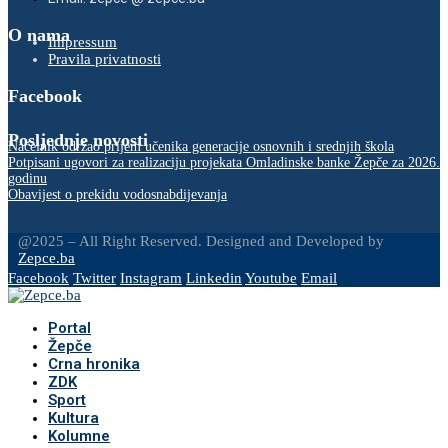
O nama
Impressum
Pravila privatnosti
Facebook
Posljednje novosti
Načelnik održao prijem učenika generacije osnovnih i srednjih škola
Potpisani ugovori za realizaciju projekata Omladinske banke Žepče za 2026.
godinu
Obavijest o prekidu vodosnabdijevanja
@2025 – All Right Reserved. Designed and Developed by
Zepce.ba
Facebook
Twitter
Instagram
Linkedin
Youtube
Email
Portal
Žepče
Crna hronika
ZDK
Sport
Kultura
Kolumne