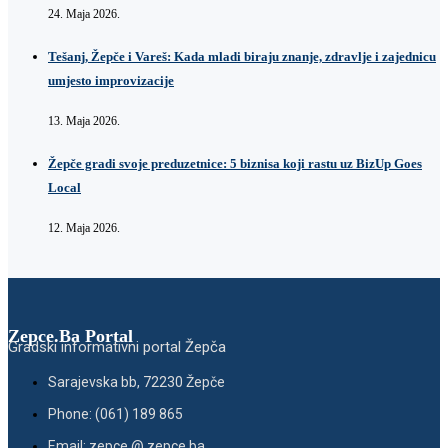
24. Maja 2026.
Tešanj, Žepče i Vareš: Kada mladi biraju znanje, zdravlje i zajednicu
umjesto improvizacije
13. Maja 2026.
Žepče gradi svoje preduzetnice: 5 biznisa koji rastu uz BizUp Goes
Local
12. Maja 2026.
Zepce.Ba Portal
Gradski informativni portal Žepča
Sarajevska bb, 72230 Žepče
Phone: (061) 189 865
Email: zepce @ zepce.ba