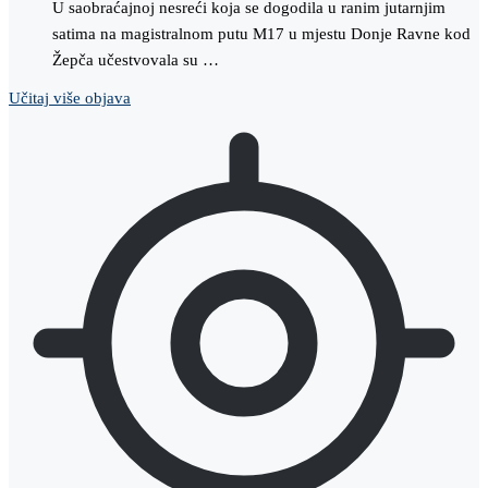
U saobraćajnoj nesreći koja se dogodila u ranim jutarnjim
satima na magistralnom putu M17 u mjestu Donje Ravne kod
Žepča učestvovala su …
Učitaj više objava