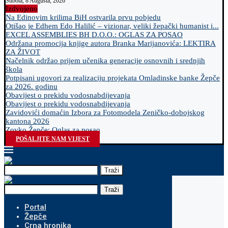
Subota, 8 Augusta, 2026
Izdvojeno
Na Edinovim krilima BiH ostvarila prvu pobjedu
Otišao je Edhem Edo Halilić – vizionar, veliki žepački humanist i...
EXCEL ASSEMBLIES BH D.O.O.: OGLAS ZA POSAO
Održana promocija knjige autora Branka Marijanovića: LEKTIRA
ZA ŽIVOT
Načelnik održao prijem učenika generacije osnovnih i srednjih
škola
Potpisani ugovori za realizaciju projekata Omladinske banke Žepče
za 2026. godinu
Obavijest o prekidu vodosnabdijevanja
Obavijest o prekidu vodosnabdijevanja
Zavidovići domaćin Izbora za Fotomodela Zeničko-dobojskog
kantona 2026
Zovko Žepče: Oglas za posao
POŠALJITE NAM VIJEST
Traži
Traži
Portal
Žepče
Crna hronika