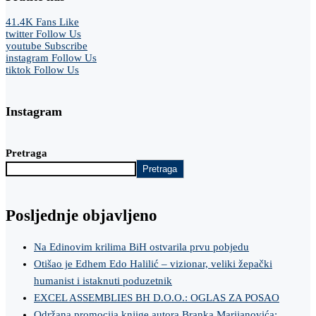
41.4K
Fans
Like
twitter
Follow Us
youtube
Subscribe
instagram
Follow Us
tiktok
Follow Us
Instagram
Pretraga
Pretraga
Posljednje objavljeno
Na Edinovim krilima BiH ostvarila prvu pobjedu
Otišao je Edhem Edo Halilić – vizionar, veliki žepački
humanist i istaknuti poduzetnik
EXCEL ASSEMBLIES BH D.O.O.: OGLAS ZA POSAO
Održana promocija knjige autora Branka Marijanovića: