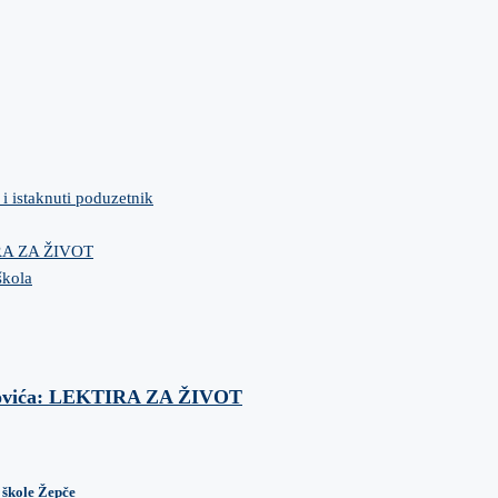
 i istaknuti poduzetnik
IRA ZA ŽIVOT
škola
anovića: LEKTIRA ZA ŽIVOT
 škole Žepče