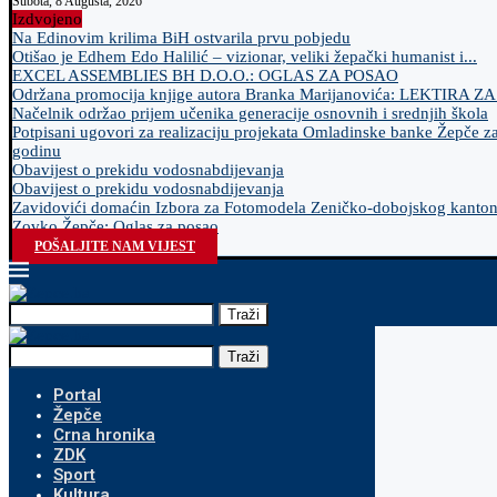
Subota, 8 Augusta, 2026
Izdvojeno
Na Edinovim krilima BiH ostvarila prvu pobjedu
Otišao je Edhem Edo Halilić – vizionar, veliki žepački humanist i...
EXCEL ASSEMBLIES BH D.O.O.: OGLAS ZA POSAO
Održana promocija knjige autora Branka Marijanovića: LEKTIRA Z
Načelnik održao prijem učenika generacije osnovnih i srednjih škola
Potpisani ugovori za realizaciju projekata Omladinske banke Žepče z
godinu
Obavijest o prekidu vodosnabdijevanja
Obavijest o prekidu vodosnabdijevanja
Zavidovići domaćin Izbora za Fotomodela Zeničko-dobojskog kanto
Zovko Žepče: Oglas za posao
POŠALJITE NAM VIJEST
Traži
Traži
Portal
Žepče
Crna hronika
ZDK
Sport
Kultura