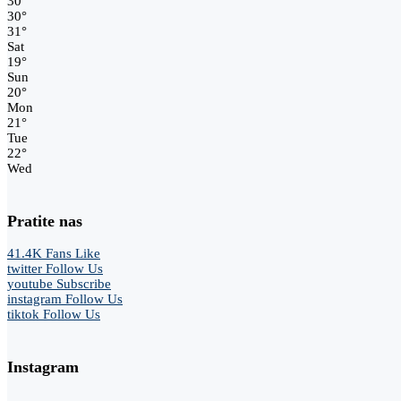
30
°
30
°
31
°
Sat
19
°
Sun
20
°
Mon
21
°
Tue
22
°
Wed
Pratite nas
41.4K
Fans
Like
twitter
Follow Us
youtube
Subscribe
instagram
Follow Us
tiktok
Follow Us
Instagram