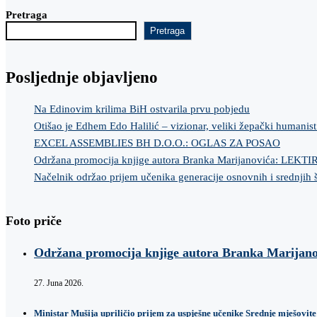
Pretraga
Pretraga
Posljednje objavljeno
Na Edinovim krilima BiH ostvarila prvu pobjedu
Otišao je Edhem Edo Halilić – vizionar, veliki žepački humanist
EXCEL ASSEMBLIES BH D.O.O.: OGLAS ZA POSAO
Održana promocija knjige autora Branka Marijanovića: LEKT
Načelnik održao prijem učenika generacije osnovnih i srednjih 
Foto priče
Održana promocija knjige autora Branka Marij
27. Juna 2026.
Ministar Mušija upriličio prijem za uspješne učenike Srednje mješovite