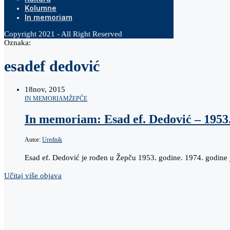
Kolumne
In memoriam
Copyright 2021 - All Right Reserved
Oznaka:
esadef dedović
18
nov, 2015
IN MEMORIAM
ŽEPČE
In memoriam: Esad ef. Dedović – 1953
Autor:
Urednik
Esad ef. Dedović je rođen u Žepču 1953. godine. 1974. godine
Učitaj više objava