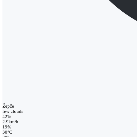
Žepče
few clouds
42%
2.9km/h
19%
30
°
C