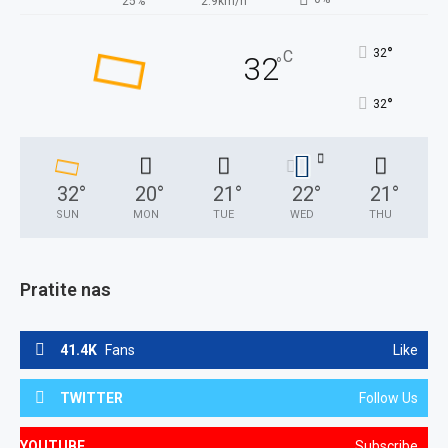
25%
2.9km/h
°
32
C
32
°
°
32
32
°
20
°
21
°
22
°
21
°
SUN
MON
TUE
WED
THU
Pratite nas
41.4K
Fans
Like
TWITTER
Follow Us
YOUTUBE
Subscribe