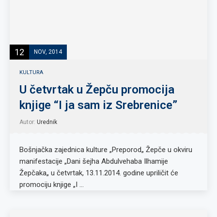
12
NOV, 2014
KULTURA
U četvrtak u Žepču promocija
knjige “I ja sam iz Srebrenice”
Autor:
Urednik
Bošnjačka zajednica kulture „Preporod„ Žepče u okviru
manifestacije „Dani šejha Abdulvehaba Ilhamije
Žepčaka„ u četvrtak, 13.11.2014. godine upriličit će
promociju knjige „I …