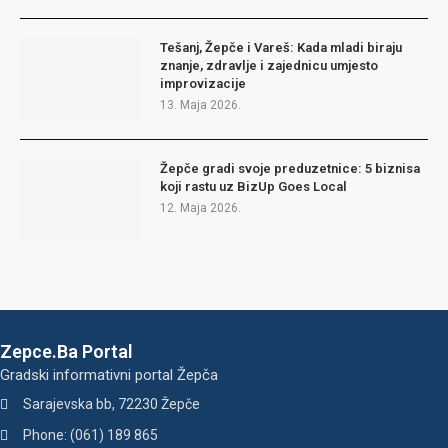
Tešanj, Žepče i Vareš: Kada mladi biraju
znanje, zdravlje i zajednicu umjesto
improvizacije
13. Maja 2026.
Žepče gradi svoje preduzetnice: 5 biznisa
koji rastu uz BizUp Goes Local
12. Maja 2026.
Zepce.Ba Portal
Gradski informativni portal Žepča
Sarajevska bb, 72230 Žepče
Phone: (061) 189 865