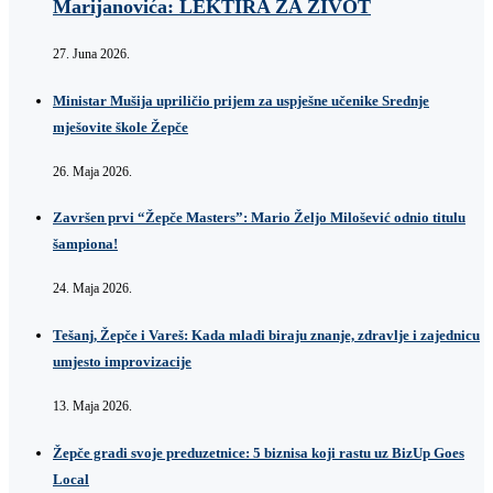
Marijanovića: LEKTIRA ZA ŽIVOT
27. Juna 2026.
Ministar Mušija upriličio prijem za uspješne učenike Srednje
mješovite škole Žepče
26. Maja 2026.
Završen prvi “Žepče Masters”: Mario Željo Milošević odnio titulu
šampiona!
24. Maja 2026.
Tešanj, Žepče i Vareš: Kada mladi biraju znanje, zdravlje i zajednicu
umjesto improvizacije
13. Maja 2026.
Žepče gradi svoje preduzetnice: 5 biznisa koji rastu uz BizUp Goes
Local