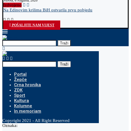
Subota, 8 Augusta, 2026
Izdvojeno
Na Edinovim krilima BiH ostvarila prvu pobjedu
O
POŠALJITE NAM VIJEST
Traži
Traži
Portal
Žepče
Crna hronika
ZDK
Sport
Kultura
Kolumne
In memoriam
Copyright 2021 - All Right Reserved
Oznaka: