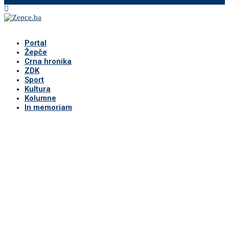
Portal
Žepče
Crna hronika
ZDK
Sport
Kultura
Kolumne
In memoriam