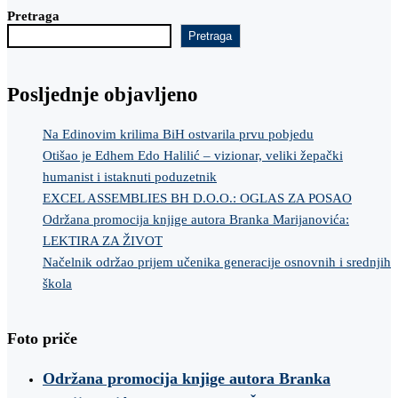
Pretraga
Pretraga
Posljednje objavljeno
Na Edinovim krilima BiH ostvarila prvu pobjedu
Otišao je Edhem Edo Halilić – vizionar, veliki žepački
humanist i istaknuti poduzetnik
EXCEL ASSEMBLIES BH D.O.O.: OGLAS ZA POSAO
Održana promocija knjige autora Branka Marijanovića:
LEKTIRA ZA ŽIVOT
Načelnik održao prijem učenika generacije osnovnih i srednjih
škola
Foto priče
Održana promocija knjige autora Branka