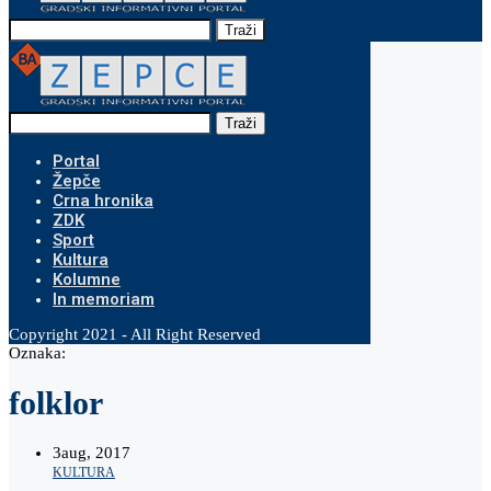
Traži
Traži
Portal
Žepče
Crna hronika
ZDK
Sport
Kultura
Kolumne
In memoriam
Copyright 2021 - All Right Reserved
Oznaka:
folklor
3
aug, 2017
KULTURA