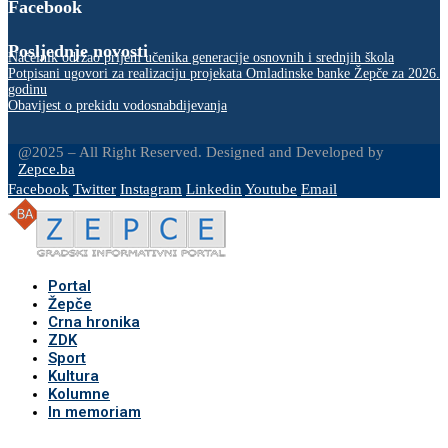
Facebook
Posljednje novosti
Načelnik održao prijem učenika generacije osnovnih i srednjih škola
Potpisani ugovori za realizaciju projekata Omladinske banke Žepče za 2026.
godinu
Obavijest o prekidu vodosnabdijevanja
@2025 – All Right Reserved. Designed and Developed by
Zepce.ba
Facebook
Twitter
Instagram
Linkedin
Youtube
Email
Portal
Žepče
Crna hronika
ZDK
Sport
Kultura
Kolumne
In memoriam