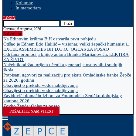
Kolumne
In memoriam
LOGIN
Traži
Četvrtak, 6 Augusta, 2026
Izdvojeno
Na Edinovim krilima BiH ostvarila prvu pobjedu
Otišao je Edhem Edo Halilić – vizionar, veliki žepački humanist i...
EXCEL ASSEMBLIES BH D.O.O.: OGLAS ZA POSAO
Održana promocija knjige autora Branka Marijanovića: LEKTIRA
ZA ŽIVOT
Načelnik održao prijem učenika generacije osnovnih i srednjih
škola
Potpisani ugovori za realizaciju projekata Omladinske banke Žepče
za 2026. godinu
Obavijest o prekidu vodosnabdijevanja
Obavijest o prekidu vodosnabdijevanja
Zavidovići domaćin Izbora za Fotomodela Zeničko-dobojskog
kantona 2026
Zovko Žepče: Oglas za posao
POŠALJITE NAM VIJEST