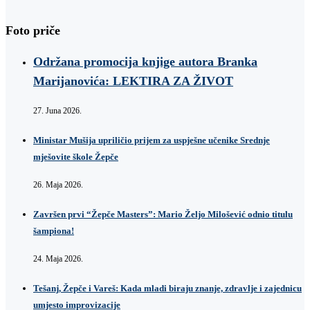
Foto priče
Održana promocija knjige autora Branka
Marijanovića: LEKTIRA ZA ŽIVOT
27. Juna 2026.
Ministar Mušija upriličio prijem za uspješne učenike Srednje
mješovite škole Žepče
26. Maja 2026.
Završen prvi “Žepče Masters”: Mario Željo Milošević odnio titulu
šampiona!
24. Maja 2026.
Tešanj, Žepče i Vareš: Kada mladi biraju znanje, zdravlje i zajednicu
umjesto improvizacije