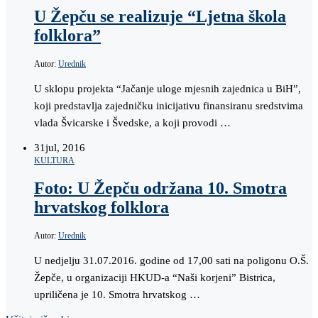
U Žepču se realizuje “Ljetna škola
folklora”
Autor:
Urednik
U sklopu projekta “Jačanje uloge mjesnih zajednica u BiH”,
koji predstavlja zajedničku inicijativu finansiranu sredstvima
vlada Švicarske i Švedske, a koji provodi …
31
jul, 2016
KULTURA
Foto: U Žepču održana 10. Smotra
hrvatskog folklora
Autor:
Urednik
U nedjelju 31.07.2016. godine od 17,00 sati na poligonu O.Š.
Žepče, u organizaciji HKUD-a “Naši korjeni” Bistrica,
upriličena je 10. Smotra hrvatskog …