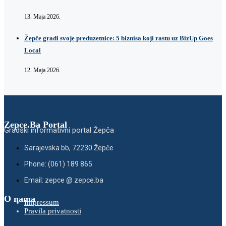
13. Maja 2026.
Žepče gradi svoje preduzetnice: 5 biznisa koji rastu uz BizUp Goes
Local
12. Maja 2026.
Zepce.Ba Portal
Gradski informativni portal Žepča
Sarajevska bb, 72230 Žepče
Phone: (061) 189 865
Email: zepce @ zepce.ba
O nama
Impressum
Pravila privatnosti