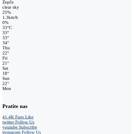
Žepče
clear sky
25%
1.3km/h
0%
33
°
C
33
°
33
°
34
°
Thu
22
°
Fri
21
°
Sat
18
°
Sun
22
°
Mon
Pratite nas
41.4K
Fans
Like
twitter
Follow Us
youtube
Subscribe
instagram
Follow Us