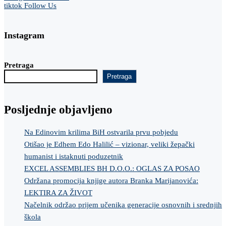
tiktok
Follow Us
Instagram
Pretraga
Pretraga
Posljednje objavljeno
Na Edinovim krilima BiH ostvarila prvu pobjedu
Otišao je Edhem Edo Halilić – vizionar, veliki žepački
humanist i istaknuti poduzetnik
EXCEL ASSEMBLIES BH D.O.O.: OGLAS ZA POSAO
Održana promocija knjige autora Branka Marijanovića:
LEKTIRA ZA ŽIVOT
Načelnik održao prijem učenika generacije osnovnih i srednjih
škola