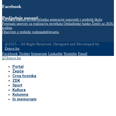
Facebook
Posljednje novosti
Načelnik održao prijem učenika generacije osnovnih i srednjih škola
Potpisani ugovori za realizaciju projekata Omladinske banke Žepče za 2026.
godinu
Obavijest o prekidu vodosnabdijevanja
@2025 – All Right Reserved. Designed and Developed by
Zepce.ba
Facebook
Twitter
Instagram
Linkedin
Youtube
Email
Portal
Žepče
Crna hronika
ZDK
Sport
Kultura
Kolumne
In memoriam