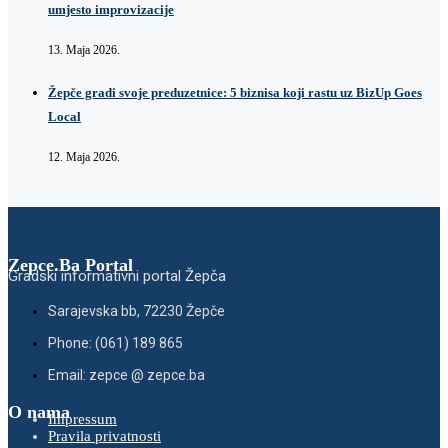
umjesto improvizacije
13. Maja 2026.
Žepče gradi svoje preduzetnice: 5 biznisa koji rastu uz BizUp Goes
Local
12. Maja 2026.
Zepce.Ba Portal
Gradski informativni portal Žepča
Sarajevska bb, 72230 Žepče
Phone: (061) 189 865
Email: zepce @ zepce.ba
O nama
Impressum
Pravila privatnosti