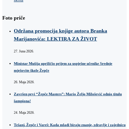
Foto priče
Održana promocija knjige autora Branka
Marijanovića: LEKTIRA ZA ŽIVOT
27. Juna 2026.
Ministar Mušija upriličio prijem za uspješne učenike Srednje
mješovite škole Žepče
26. Maja 2026.
Završen prvi “Žepče Masters”: Mario Željo Milošević odnio titulu
šampiona!
24. Maja 2026.
Tešanj, Žepče i Vareš: Kada mladi biraju znanje, zdravlje i zajednicu