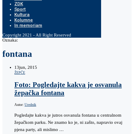
ZDK
Sport
Kultura
Kolumne
In memoriam
Copyright 2021 - All Right Reserved
Oznaka:
fontana
13
jun, 2015
ŽEPČE
Foto: Pogledajte kakva je osvanula
žepačka fontana
Autor:
Urednik
Pogledajte kakva je jutros osvanula fontana u centralnom
žepačkom parku. Ne znamo ko je, ni zašto, napravio ovaj
pjena party, ali mislimo …