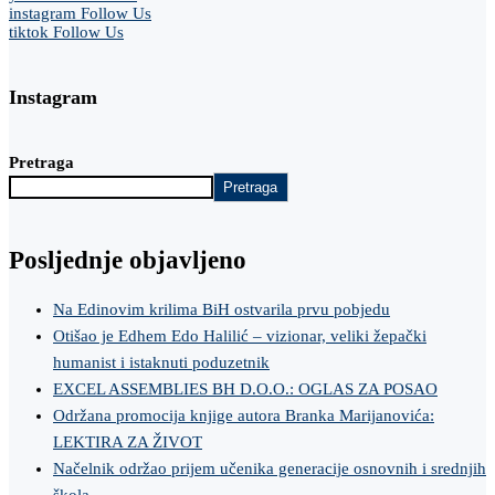
instagram
Follow Us
tiktok
Follow Us
Instagram
Pretraga
Pretraga
Posljednje objavljeno
Na Edinovim krilima BiH ostvarila prvu pobjedu
Otišao je Edhem Edo Halilić – vizionar, veliki žepački
humanist i istaknuti poduzetnik
EXCEL ASSEMBLIES BH D.O.O.: OGLAS ZA POSAO
Održana promocija knjige autora Branka Marijanovića:
LEKTIRA ZA ŽIVOT
Načelnik održao prijem učenika generacije osnovnih i srednjih
škola