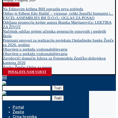
Nedjelja, 9 Augusta, 2026
Izdvojeno
Na Edinovim krilima BiH ostvarila prvu pobjedu
Otišao je Edhem Edo Halilić – vizionar, veliki žepački humanist i...
EXCEL ASSEMBLIES BH D.O.O.: OGLAS ZA POSAO
Održana promocija knjige autora Branka Marijanovića: LEKTIRA
ZA ŽIVOT
Načelnik održao prijem učenika generacije osnovnih i srednjih
škola
Potpisani ugovori za realizaciju projekata Omladinske banke Žepče
za 2026. godinu
Obavijest o prekidu vodosnabdijevanja
Obavijest o prekidu vodosnabdijevanja
Zavidovići domaćin Izbora za Fotomodela Zeničko-dobojskog
kantona 2026
Zovko Žepče: Oglas za posao
POŠALJITE NAM VIJEST
Traži
Traži
Portal
Žepče
Crna hronika