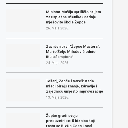
Ministar Mušija upriličio prijem
za uspješne učenike Srednje
mješovite škole Žepče
26. Maja 2026.
Završen prvi “Žepče Masters”:
Mario Željo Milošević odnio
titulu šampiona!
24. Maja 2026.
Tešanj, Žepče i Vareš: Kada
mladi biraju znanje, zdravlje i
zajednicu umjesto improvizacije
13. Maja 2026.
Žepče gradi svoje
preduzetnice: 5 biznisa koji
rastu uz BizUp Goes Local