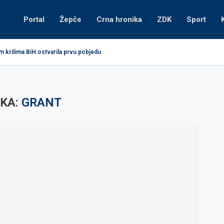
Portal
Žepče
Crna hronika
ZDK
Sport
m krilima BiH ostvarila prvu pobjedu
KA:
GRANT