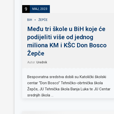
9
MAJ, 2023
BIH
ŽEPČE
Među tri škole u BiH koje će
podijeliti više od jednog
miliona KM i KŠC Don Bosco
Žepče
Autor:
Urednik
Bespovratna sredstva dobili su Katolički školski
centar “Don Bosco” Tehničko-obrtnička škola
Žepče, JU Tehnička škola Banja Luka te JU Centar
srednjih škola …