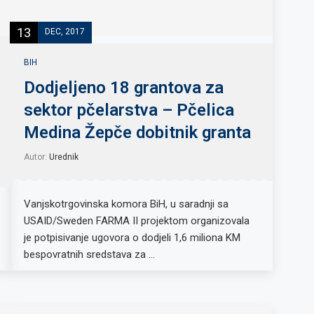
13
DEC, 2017
BIH
Dodjeljeno 18 grantova za
sektor pčelarstva – Pčelica
Medina Žepče dobitnik granta
Autor:
Urednik
Vanjskotrgovinska komora BiH, u saradnji sa
USAID/Sweden FARMA II projektom organizovala
je potpisivanje ugovora o dodjeli 1,6 miliona KM
bespovratnih sredstava za …