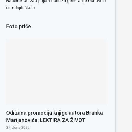
Načelnik održao prijem učenika generacije osnovnih
i srednjih škola
Foto priče
Održana promocija knjige autora Branka
Marijanovića: LEKTIRA ZA ŽIVOT
27. Juna 2026.