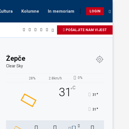
Kultura
Kolumne
In memoriam
LOGIN
POŠALJITE NAM VIJEST
Žepče
Clear Sky
0%
28%
2.8km/h
C
31
°
°
31
°
31