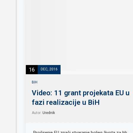
16
DEC, 2016
BIH
Video: 11 grant projekata EU u
fazi realizacije u BiH
Autor:
Urednik
„Proširenje EU znači stvaranje boljeg života za bh.