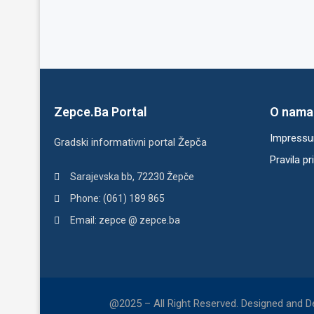
Zepce.Ba Portal
O nama
Impress
Gradski informativni portal Žepča
Pravila pr
Sarajevska bb, 72230 Žepče
Phone: (061) 189 865
Email: zepce @ zepce.ba
@2025 – All Right Reserved. Designed and 