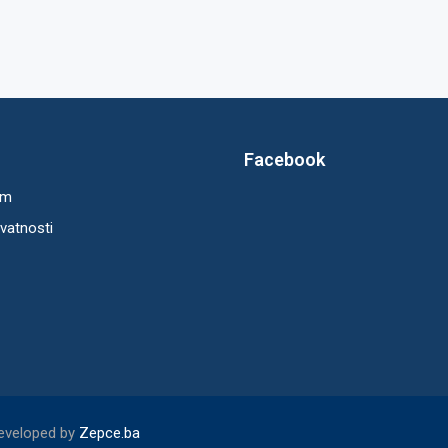
Facebook
um
ivatnosti
Developed by
Zepce.ba