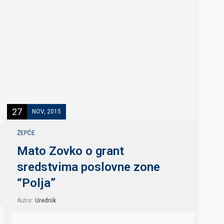
27
NOV, 2015
ŽEPČE
Mato Zovko o grant
sredstvima poslovne zone
“Polja”
Autor:
Urednik