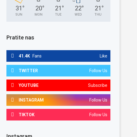
31
°
20
°
21
°
22
°
21
°
SUN
MON
TUE
WED
THU
Pratite nas
41.4K
Fans
Like
TWITTER
Follow Us
YOUTUBE
Subscribe
INSTAGRAM
Follow Us
TIKTOK
Follow Us
Instagram