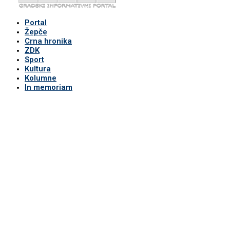
Portal
Žepče
Crna hronika
ZDK
Sport
Kultura
Kolumne
In memoriam