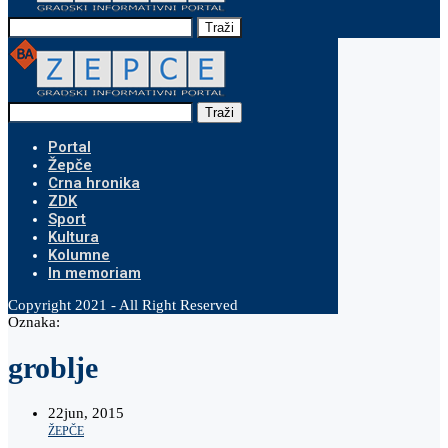
Traži
Traži
Portal
Žepče
Crna hronika
ZDK
Sport
Kultura
Kolumne
In memoriam
Copyright 2021 - All Right Reserved
Oznaka:
groblje
22
jun, 2015
ŽEPČE