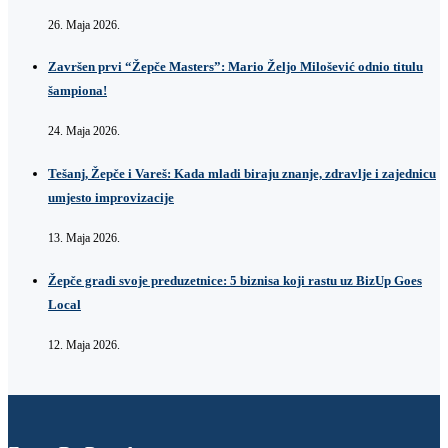
26. Maja 2026.
Završen prvi “Žepče Masters”: Mario Željo Milošević odnio titulu
šampiona!
24. Maja 2026.
Tešanj, Žepče i Vareš: Kada mladi biraju znanje, zdravlje i zajednicu
umjesto improvizacije
13. Maja 2026.
Žepče gradi svoje preduzetnice: 5 biznisa koji rastu uz BizUp Goes
Local
12. Maja 2026.