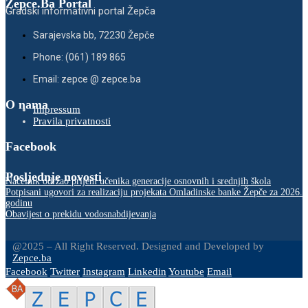
Zepce.Ba Portal
Gradski informativni portal Žepča
Sarajevska bb, 72230 Žepče
Phone: (061) 189 865
Email: zepce @ zepce.ba
O nama
Impressum
Pravila privatnosti
Facebook
Posljednje novosti
Načelnik održao prijem učenika generacije osnovnih i srednjih škola
Potpisani ugovori za realizaciju projekata Omladinske banke Žepče za 2026.
godinu
Obavijest o prekidu vodosnabdijevanja
@2025 – All Right Reserved. Designed and Developed by
Zepce.ba
Facebook
Twitter
Instagram
Linkedin
Youtube
Email