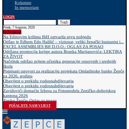
Kolumne
In memoriam
LOGIN
Traži
Petak, 7 Augusta, 2026
Izdvojeno
Na Edinovim krilima BiH ostvarila prvu pobjedu
Otišao je Edhem Edo Halilić – vizionar, veliki žepački humanist i...
EXCEL ASSEMBLIES BH D.O.O.: OGLAS ZA POSAO
Održana promocija knjige autora Branka Marijanovića: LEKTIRA
ZA ŽIVOT
Načelnik održao prijem učenika generacije osnovnih i srednjih
škola
Potpisani ugovori za realizaciju projekata Omladinske banke Žepče
za 2026. godinu
Obavijest o prekidu vodosnabdijevanja
Obavijest o prekidu vodosnabdijevanja
Zavidovići domaćin Izbora za Fotomodela Zeničko-dobojskog
kantona 2026
Zovko Žepče: Oglas za posao
POŠALJITE NAM VIJEST