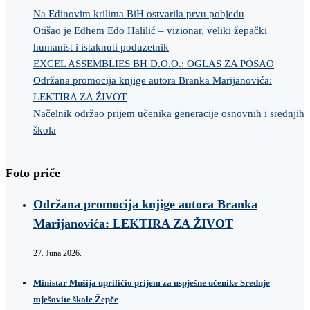
Na Edinovim krilima BiH ostvarila prvu pobjedu
Otišao je Edhem Edo Halilić – vizionar, veliki žepački
humanist i istaknuti poduzetnik
EXCEL ASSEMBLIES BH D.O.O.: OGLAS ZA POSAO
Održana promocija knjige autora Branka Marijanovića:
LEKTIRA ZA ŽIVOT
Načelnik održao prijem učenika generacije osnovnih i srednjih
škola
Foto priče
Održana promocija knjige autora Branka
Marijanovića: LEKTIRA ZA ŽIVOT
27. Juna 2026.
Ministar Mušija upriličio prijem za uspješne učenike Srednje
mješovite škole Žepče