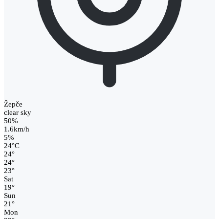
Žepče
clear sky
50%
1.6km/h
5%
24
°
C
24
°
24
°
23
°
Sat
19
°
Sun
21
°
Mon