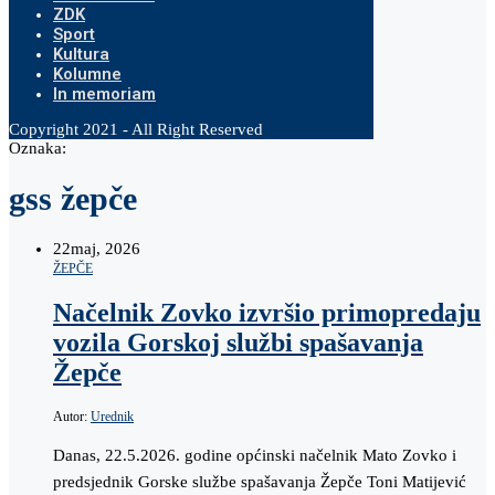
ZDK
Sport
Kultura
Kolumne
In memoriam
Copyright 2021 - All Right Reserved
Oznaka:
gss žepče
22
maj, 2026
ŽEPČE
Načelnik Zovko izvršio primopredaju
vozila Gorskoj službi spašavanja
Žepče
Autor:
Urednik
Danas, 22.5.2026. godine općinski načelnik Mato Zovko i
predsjednik Gorske službe spašavanja Žepče Toni Matijević