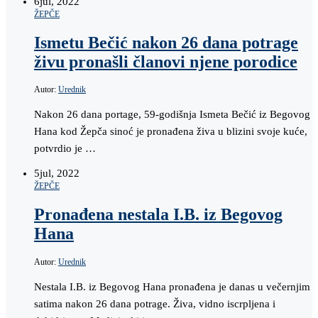
6
jul, 2022
ŽEPČE
Ismetu Bečić nakon 26 dana potrage
živu pronašli članovi njene porodice
Autor:
Urednik
Nakon 26 dana portage, 59-godišnja Ismeta Bečić iz Begovog
Hana kod Žepča sinoć je pronađena živa u blizini svoje kuće,
potvrdio je …
5
jul, 2022
ŽEPČE
Pronađena nestala I.B. iz Begovog
Hana
Autor:
Urednik
Nestala I.B. iz Begovog Hana pronađena je danas u večernjim
satima nakon 26 dana potrage. Živa, vidno iscrpljena i