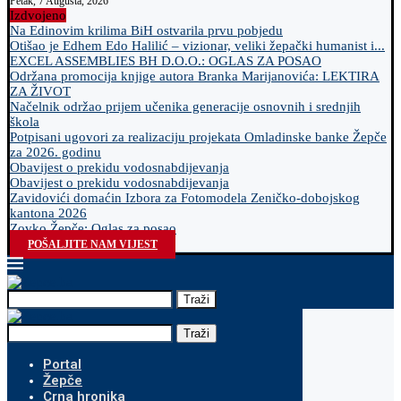
Petak, 7 Augusta, 2026
Izdvojeno
Na Edinovim krilima BiH ostvarila prvu pobjedu
Otišao je Edhem Edo Halilić – vizionar, veliki žepački humanist i...
EXCEL ASSEMBLIES BH D.O.O.: OGLAS ZA POSAO
Održana promocija knjige autora Branka Marijanovića: LEKTIRA
ZA ŽIVOT
Načelnik održao prijem učenika generacije osnovnih i srednjih
škola
Potpisani ugovori za realizaciju projekata Omladinske banke Žepče
za 2026. godinu
Obavijest o prekidu vodosnabdijevanja
Obavijest o prekidu vodosnabdijevanja
Zavidovići domaćin Izbora za Fotomodela Zeničko-dobojskog
kantona 2026
Zovko Žepče: Oglas za posao
POŠALJITE NAM VIJEST
Traži
Traži
Portal
Žepče
Crna hronika