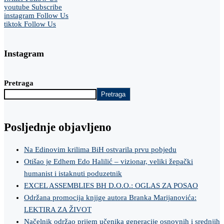
youtube
Subscribe
instagram
Follow Us
tiktok
Follow Us
Instagram
Pretraga
Pretraga
Posljednje objavljeno
Na Edinovim krilima BiH ostvarila prvu pobjedu
Otišao je Edhem Edo Halilić – vizionar, veliki žepački
humanist i istaknuti poduzetnik
EXCEL ASSEMBLIES BH D.O.O.: OGLAS ZA POSAO
Održana promocija knjige autora Branka Marijanovića:
LEKTIRA ZA ŽIVOT
Načelnik održao prijem učenika generacije osnovnih i srednjih