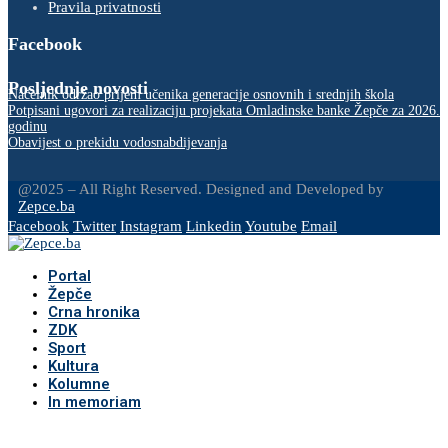
Pravila privatnosti
Facebook
Posljednje novosti
Načelnik održao prijem učenika generacije osnovnih i srednjih škola
Potpisani ugovori za realizaciju projekata Omladinske banke Žepče za 2026.
godinu
Obavijest o prekidu vodosnabdijevanja
@2025 – All Right Reserved. Designed and Developed by
Zepce.ba
Facebook
Twitter
Instagram
Linkedin
Youtube
Email
Portal
Žepče
Crna hronika
ZDK
Sport
Kultura
Kolumne
In memoriam