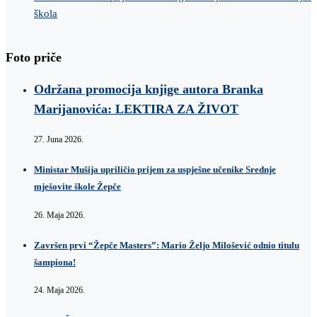
škola
Foto priče
Održana promocija knjige autora Branka
Marijanovića: LEKTIRA ZA ŽIVOT
27. Juna 2026.
Ministar Mušija upriličio prijem za uspješne učenike Srednje
mješovite škole Žepče
26. Maja 2026.
Završen prvi “Žepče Masters”: Mario Željo Milošević odnio titulu
šampiona!
24. Maja 2026.