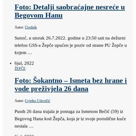
Foto: Detalji saobraćajne nesreće u
Begovom Hanu
Autor:
Urednik
Sunoć, u utorak 26.7.2022. godine u 23:50 sati na dežurni
telefon GSS-a Žepče upućen je poziv od strane PU Žepče u
kojem …
6
jul, 2022
ŽEPČE
Foto: Šokantno – Ismeta bez hrane i
vode preživjela 26 dana
Autor:
Cvjetko Udovičić
Punih 26 dana trajala je potraga za Ismetom Bečić (59) iz
Begovog Hana kod Žepča, koja je iz svoje porodične kuće
nestala …