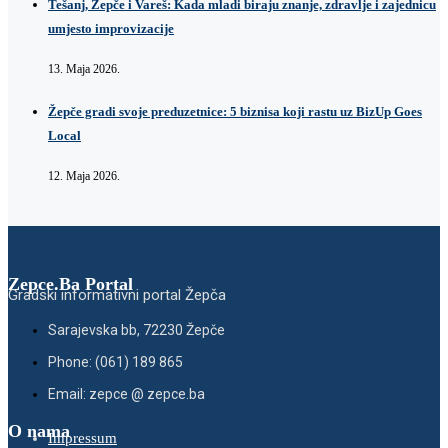
Tešanj, Žepče i Vareš: Kada mladi biraju znanje, zdravlje i zajednicu
umjesto improvizacije
13. Maja 2026.
Žepče gradi svoje preduzetnice: 5 biznisa koji rastu uz BizUp Goes
Local
12. Maja 2026.
Zepce.Ba Portal
Gradski informativni portal Žepča
Sarajevska bb, 72230 Žepče
Phone: (061) 189 865
Email: zepce @ zepce.ba
O nama
Impressum