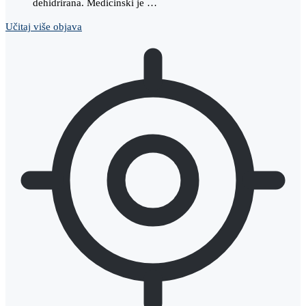
dehidrirana. Medicinski je …
Učitaj više objava