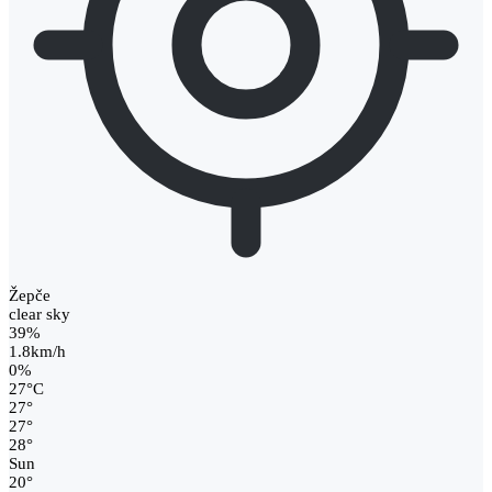
Žepče
clear sky
39%
1.8km/h
0%
27
°
C
27
°
27
°
28
°
Sun
20
°