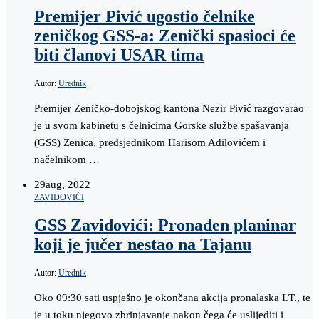
Premijer Pivić ugostio čelnike
zeničkog GSS-a: Zenički spasioci će
biti članovi USAR tima
Autor:
Urednik
Premijer Zeničko-dobojskog kantona Nezir Pivić razgovarao
je u svom kabinetu s čelnicima Gorske službe spašavanja
(GSS) Zenica, predsjednikom Harisom Adilovićem i
načelnikom …
29
aug, 2022
ZAVIDOVIĆI
GSS Zavidovići: Pronađen planinar
koji je jučer nestao na Tajanu
Autor:
Urednik
Oko 09:30 sati uspješno je okončana akcija pronalaska I.T., te
je u toku njegovo zbrinjavanje nakon čega će uslijediti i