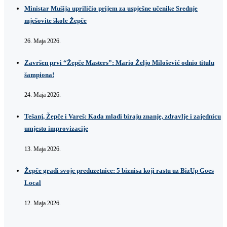
Ministar Mušija upriličio prijem za uspješne učenike Srednje
mješovite škole Žepče
26. Maja 2026.
Završen prvi “Žepče Masters”: Mario Željo Milošević odnio titulu
šampiona!
24. Maja 2026.
Tešanj, Žepče i Vareš: Kada mladi biraju znanje, zdravlje i zajednicu
umjesto improvizacije
13. Maja 2026.
Žepče gradi svoje preduzetnice: 5 biznisa koji rastu uz BizUp Goes
Local
12. Maja 2026.