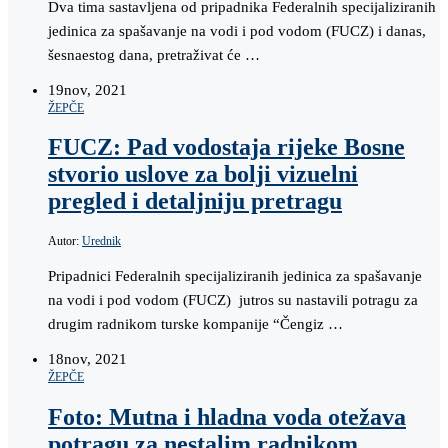
Dva tima sastavljena od pripadnika Federalnih specijaliziranih
jedinica za spašavanje na vodi i pod vodom (FUCZ) i danas,
šesnaestog dana, pretraživat će …
19
nov, 2021
ŽEPČE
FUCZ: Pad vodostaja rijeke Bosne
stvorio uslove za bolji vizuelni
pregled i detaljniju pretragu
Autor:
Urednik
Pripadnici Federalnih specijaliziranih jedinica za spašavanje
na vodi i pod vodom (FUCZ) jutros su nastavili potragu za
drugim radnikom turske kompanije “Čengiz …
18
nov, 2021
ŽEPČE
Foto: Mutna i hladna voda otežava
potragu za nestalim radnikom