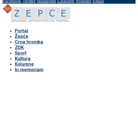
Facebook
Twitter
Instagram
Linkedin
Youtube
Email
Portal
Žepče
Crna hronika
ZDK
Sport
Kultura
Kolumne
In memoriam