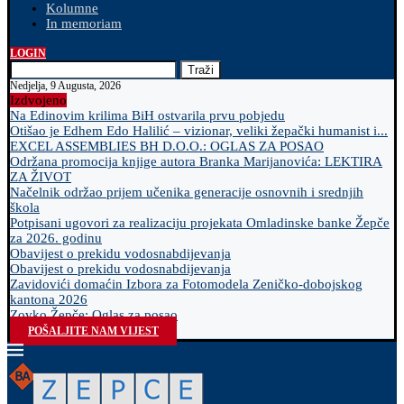
Kolumne
In memoriam
LOGIN
Traži
Nedjelja, 9 Augusta, 2026
Izdvojeno
Na Edinovim krilima BiH ostvarila prvu pobjedu
Otišao je Edhem Edo Halilić – vizionar, veliki žepački humanist i...
EXCEL ASSEMBLIES BH D.O.O.: OGLAS ZA POSAO
Održana promocija knjige autora Branka Marijanovića: LEKTIRA
ZA ŽIVOT
Načelnik održao prijem učenika generacije osnovnih i srednjih
škola
Potpisani ugovori za realizaciju projekata Omladinske banke Žepče
za 2026. godinu
Obavijest o prekidu vodosnabdijevanja
Obavijest o prekidu vodosnabdijevanja
Zavidovići domaćin Izbora za Fotomodela Zeničko-dobojskog
kantona 2026
Zovko Žepče: Oglas za posao
POŠALJITE NAM VIJEST