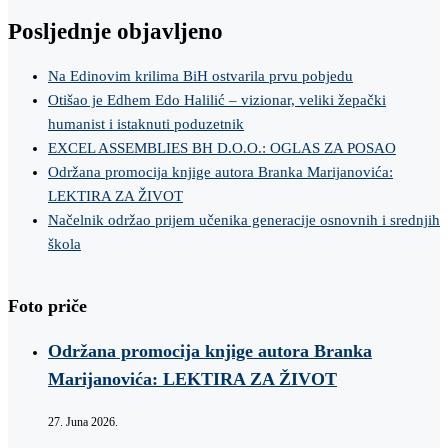
Posljednje objavljeno
Na Edinovim krilima BiH ostvarila prvu pobjedu
Otišao je Edhem Edo Halilić – vizionar, veliki žepački
humanist i istaknuti poduzetnik
EXCEL ASSEMBLIES BH D.O.O.: OGLAS ZA POSAO
Održana promocija knjige autora Branka Marijanovića:
LEKTIRA ZA ŽIVOT
Načelnik održao prijem učenika generacije osnovnih i srednjih
škola
Foto priče
Održana promocija knjige autora Branka
Marijanovića: LEKTIRA ZA ŽIVOT
27. Juna 2026.