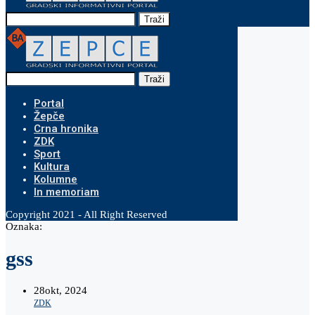
Traži
Traži
Portal
Žepče
Crna hronika
ZDK
Sport
Kultura
Kolumne
In memoriam
Copyright 2021 - All Right Reserved
Oznaka:
gss
28
okt, 2024
ZDK