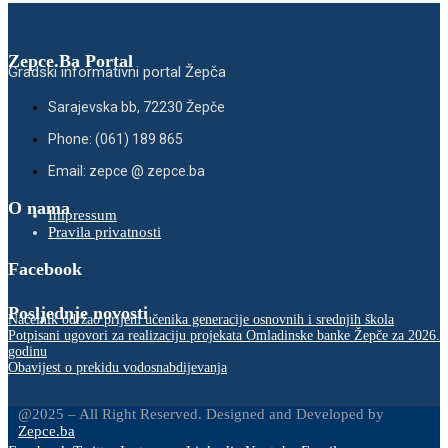
Zepce.Ba Portal
Gradski informativni portal Žepča
Sarajevska bb, 72230 Žepče
Phone: (061) 189 865
Email: zepce @ zepce.ba
O nama
Impressum
Pravila privatnosti
Facebook
Posljednje novosti
Načelnik održao prijem učenika generacije osnovnih i srednjih škola
Potpisani ugovori za realizaciju projekata Omladinske banke Žepče za 2026.
godinu
Obavijest o prekidu vodosnabdijevanja
@2025 – All Right Reserved. Designed and Developed by
Zepce.ba