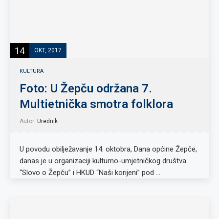
14
OKT, 2017
KULTURA
Foto: U Žepču održana 7.
Multietnička smotra folklora
Autor:
Urednik
U povodu obilježavanje 14. oktobra, Dana općine Žepče,
danas je u organizaciji kulturno-umjetničkog društva
“Slovo o Žepču” i HKUD “Naši korijeni” pod …