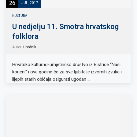
26
JUL, 2017
KULTURA
U nedjelju 11. Smotra hrvatskog
folklora
Autor:
Urednik
Hrvatsko kulturno-umjetničko društvo iz Bistrice “Naši
korjeni” i ove godine će za sve ljubitelje izvornih zvuka i
lijepih starih običaja osigurati ugodan …