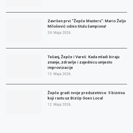
Završen prvi “Žepče Masters”: Mario Željo
Milošević odnio titulu šampiona!
24. Maja 2026.
Tešanj, Žepče i Vareš: Kada mladi biraju
znanje, zdravlje i zajednicu umjesto
improvizacije
13. Maja 2026.
Žepče gradi svoje preduzetnice: 5 biznisa
koji rastu uz BizUp Goes Local
12. Maja 2026.