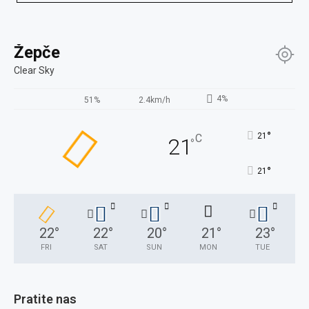
Žepče
Clear Sky
4%
51%
2.4km/h
°
21
C
21
°
°
21
22
°
22
°
20
°
21
°
23
°
FRI
SAT
SUN
MON
TUE
Pratite nas