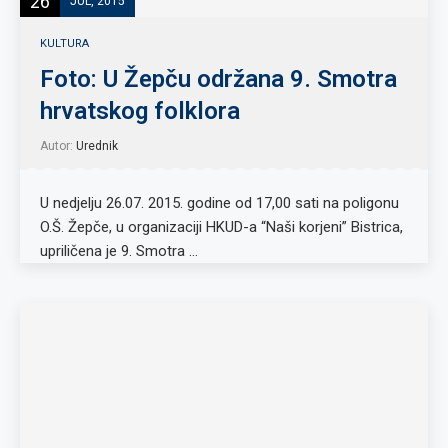
26
JUL, 2015
KULTURA
Foto: U Žepču održana 9. Smotra
hrvatskog folklora
Autor:
Urednik
U nedjelju 26.07. 2015. godine od 17,00 sati na poligonu
O.Š. Žepče, u organizaciji HKUD-a “Naši korjeni” Bistrica,
upriličena je 9. Smotra …