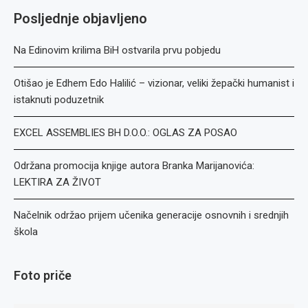
Posljednje objavljeno
Na Edinovim krilima BiH ostvarila prvu pobjedu
Otišao je Edhem Edo Halilić – vizionar, veliki žepački humanist i
istaknuti poduzetnik
EXCEL ASSEMBLIES BH D.O.O.: OGLAS ZA POSAO
Održana promocija knjige autora Branka Marijanovića:
LEKTIRA ZA ŽIVOT
Načelnik održao prijem učenika generacije osnovnih i srednjih
škola
Foto priče