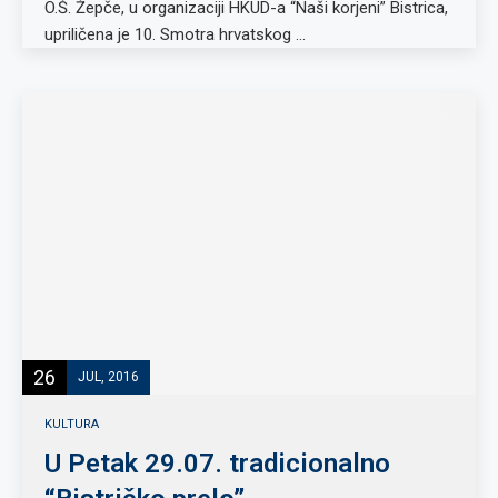
O.Š. Žepče, u organizaciji HKUD-a “Naši korjeni” Bistrica,
upriličena je 10. Smotra hrvatskog …
26
JUL, 2016
KULTURA
U Petak 29.07. tradicionalno