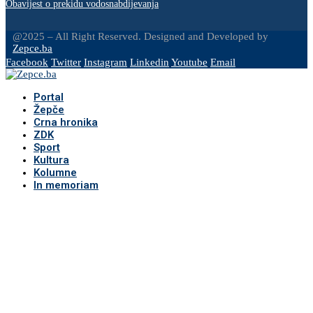
Obavijest o prekidu vodosnabdijevanja
@2025 – All Right Reserved. Designed and Developed by
Zepce.ba
Facebook
Twitter
Instagram
Linkedin
Youtube
Email
Portal
Žepče
Crna hronika
ZDK
Sport
Kultura
Kolumne
In memoriam