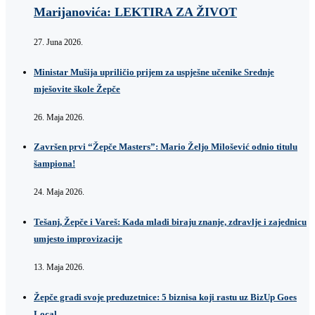
Marijanovića: LEKTIRA ZA ŽIVOT
27. Juna 2026.
Ministar Mušija upriličio prijem za uspješne učenike Srednje
mješovite škole Žepče
26. Maja 2026.
Završen prvi “Žepče Masters”: Mario Željo Milošević odnio titulu
šampiona!
24. Maja 2026.
Tešanj, Žepče i Vareš: Kada mladi biraju znanje, zdravlje i zajednicu
umjesto improvizacije
13. Maja 2026.
Žepče gradi svoje preduzetnice: 5 biznisa koji rastu uz BizUp Goes
Local