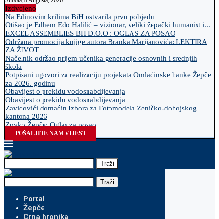
Subota, 8 Augusta, 2026
Izdvojeno
Na Edinovim krilima BiH ostvarila prvu pobjedu
Otišao je Edhem Edo Halilić – vizionar, veliki žepački humanist i...
EXCEL ASSEMBLIES BH D.O.O.: OGLAS ZA POSAO
Održana promocija knjige autora Branka Marijanovića: LEKTIRA
ZA ŽIVOT
Načelnik održao prijem učenika generacije osnovnih i srednjih
škola
Potpisani ugovori za realizaciju projekata Omladinske banke Žepče
za 2026. godinu
Obavijest o prekidu vodosnabdijevanja
Obavijest o prekidu vodosnabdijevanja
Zavidovići domaćin Izbora za Fotomodela Zeničko-dobojskog
kantona 2026
Zovko Žepče: Oglas za posao
POŠALJITE NAM VIJEST
Traži
Traži
Portal
Žepče
Crna hronika