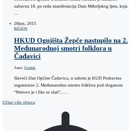
zabavna 18. po redu manifestacija Dani Miholjskog ljeta, koja
…
28
jun, 2015
REGION
HKUD Ognjišta Žepče nastupilo na 2.
Međunarodnoj smotri folklora u
Čađavici
Autor:
Urednik
Slaveći Dan Općine Čađavica, u subotu je KUD Podravina
organizirao 2. Međunarodnu smotru folklora pod sloganom
“Petrovo je i žito se zlati”, …
Učitaj više objava