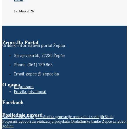
12. Maja 2026.
Zepce.Ba Portal
Gradski informativni portal Žepča
Sarajevska bb, 72230 Žepče
Phone: (061) 189 865
Email: zepce @ zepce.ba
O nama
Impressum
Pravila privatnosti
Facebook
Posljednje novosti
Načelnik održao prijem učenika generacije osnovnih i srednjih škola
Potpisani ugovori za realizaciju projekata Omladinske banke Žepče za 2026.
godinu