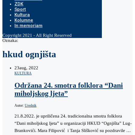
ZDK
Sport
Kultura
Kolumne
In memoriam
Copyright 2021 - All Right Reserved
Oznaka:
hkud ognjišta
23
aug, 2022
KULTURA
Održana 24. smotra folklora “Dani
miholjskog ljeta”
Autor:
Urednik
21.8.2022. je upriličena 24. tradicionalna smotra folklora
“Dani miholjskog ljeta” u organizaciji HKUD “Ognjišta” Lug-
Brankovići. Mara Filipović i Tanja Slišković su pozdravile …