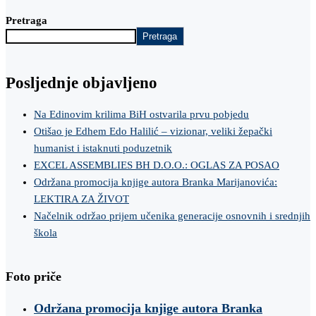
Pretraga
Pretraga
Posljednje objavljeno
Na Edinovim krilima BiH ostvarila prvu pobjedu
Otišao je Edhem Edo Halilić – vizionar, veliki žepački
humanist i istaknuti poduzetnik
EXCEL ASSEMBLIES BH D.O.O.: OGLAS ZA POSAO
Održana promocija knjige autora Branka Marijanovića:
LEKTIRA ZA ŽIVOT
Načelnik održao prijem učenika generacije osnovnih i srednjih
škola
Foto priče
Održana promocija knjige autora Branka