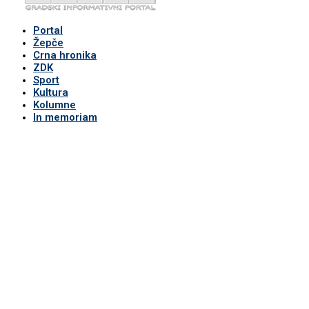
Portal
Žepče
Crna hronika
ZDK
Sport
Kultura
Kolumne
In memoriam