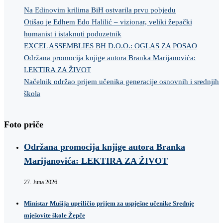
Na Edinovim krilima BiH ostvarila prvu pobjedu
Otišao je Edhem Edo Halilić – vizionar, veliki žepački
humanist i istaknuti poduzetnik
EXCEL ASSEMBLIES BH D.O.O.: OGLAS ZA POSAO
Održana promocija knjige autora Branka Marijanovića:
LEKTIRA ZA ŽIVOT
Načelnik održao prijem učenika generacije osnovnih i srednjih
škola
Foto priče
Održana promocija knjige autora Branka
Marijanovića: LEKTIRA ZA ŽIVOT
27. Juna 2026.
Ministar Mušija upriličio prijem za uspješne učenike Srednje
mješovite škole Žepče