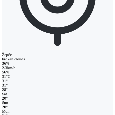
Žepče
broken clouds
36%
2.3km/h
56%
31
°
C
31
°
31
°
28
°
Sat
20
°
Sun
20
°
Mon