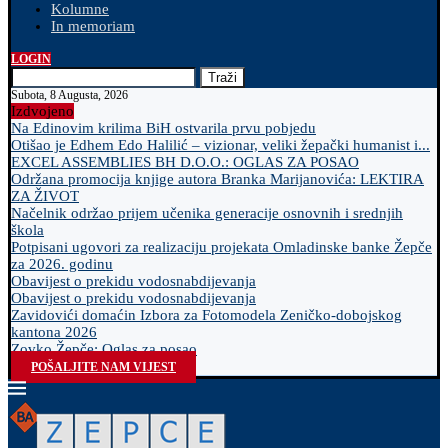
Kolumne
In memoriam
LOGIN
Traži
Subota, 8 Augusta, 2026
Izdvojeno
Na Edinovim krilima BiH ostvarila prvu pobjedu
Otišao je Edhem Edo Halilić – vizionar, veliki žepački humanist i...
EXCEL ASSEMBLIES BH D.O.O.: OGLAS ZA POSAO
Održana promocija knjige autora Branka Marijanovića: LEKTIRA
ZA ŽIVOT
Načelnik održao prijem učenika generacije osnovnih i srednjih
škola
Potpisani ugovori za realizaciju projekata Omladinske banke Žepče
za 2026. godinu
Obavijest o prekidu vodosnabdijevanja
Obavijest o prekidu vodosnabdijevanja
Zavidovići domaćin Izbora za Fotomodela Zeničko-dobojskog
kantona 2026
Zovko Žepče: Oglas za posao
POŠALJITE NAM VIJEST