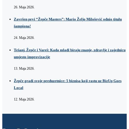
26. Maja 2026.
Završen prvi “Žepče Masters”: Mario Željo Milošević odnio titulu
šampiona!
24. Maja 2026.
Tešanj, Žepče i Vareš: Kada mladi biraju znanje, zdravlje i zajednicu
umjesto improvizacije
13. Maja 2026.
Žepče gradi svoje preduzetnice: 5 biznisa koji rastu uz BizUp Goes
Local
12. Maja 2026.