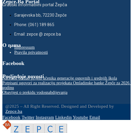
Zepce.Ba Portal
Gradski informativni portal Žepča
Sarajevska bb, 72230 Žepče
Phone: (061) 189 865
Email: zepce @ zepce.ba
O nama
Impressum
Pravila privatnosti
Facebook
Posljednje novosti
Načelnik održao prijem učenika generacije osnovnih i srednjih škola
Potpisani ugovori za realizaciju projekata Omladinske banke Žepče za 2026.
godinu
Obavijest o prekidu vodosnabdijevanja
@2025 – All Right Reserved. Designed and Developed by
Zepce.ba
Facebook
Twitter
Instagram
Linkedin
Youtube
Email