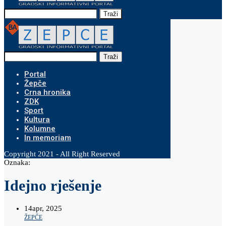
Traži
Traži
Portal
Žepče
Crna hronika
ZDK
Sport
Kultura
Kolumne
In memoriam
Copyright 2021 - All Right Reserved
Oznaka:
Idejno rješenje
14
apr, 2025
ŽEPČE