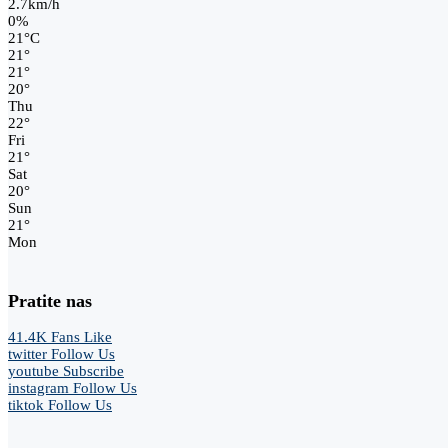
2.7km/h
0%
21
°
C
21
°
21
°
20
°
Thu
22
°
Fri
21
°
Sat
20
°
Sun
21
°
Mon
Pratite nas
41.4K
Fans
Like
twitter
Follow Us
youtube
Subscribe
instagram
Follow Us
tiktok
Follow Us