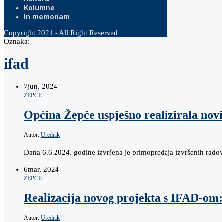
Kolumne
In memoriam
Copyright 2021 - All Right Reserved
Oznaka:
ifad
7
jun, 2024
ŽEPČE
Općina Žepče uspješno realizirala no
Autor:
Urednik
Dana 6.6.2024. godine izvršena je primopredaja izvršenih rado
6
mar, 2024
ŽEPČE
Realizacija novog projekta s IFAD-om
Autor:
Urednik