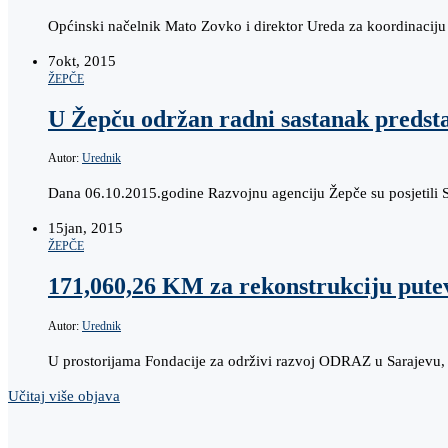
Općinski načelnik Mato Zovko i direktor Ureda za koordinaciju
7
okt, 2015
ŽEPČE
U Žepču održan radni sastanak preds
Autor:
Urednik
Dana 06.10.2015.godine Razvojnu agenciju Žepče su posjetili
15
jan, 2015
ŽEPČE
171,060,26 KM za rekonstrukciju pute
Autor:
Urednik
U prostorijama Fondacije za održivi razvoj ODRAZ u Sarajevu, u
Učitaj više objava