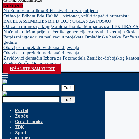
Četvrtak, 6 Augusta, 2026
Izdvojeno
Na Edinovim krilima BiH ostvarila prvu pobjedu
Otišao je Edhem Edo Halilić – vizionar, veliki žepački humanist i...
EXCEL ASSEMBLIES BH D.O.O.: OGLAS ZA POSAO
Održana promocija knjige autora Branka Marijanovića: LEKTIRA Z
Načelnik održao prijem učenika generacije osnovnih i srednjih škola
Potpisani ugovori za realizaciju projekata Omladinske banke Žepče z
godinu
Obavijest o prekidu vodosnabdijevanja
Obavijest o prekidu vodosnabdijevanja
Zavidovići domaćin Izbora za Fotomodela Zeničko-dobojskog kanto
Zovko Žepče: Oglas za posao
POŠALJITE NAM VIJEST
Traži
Traži
Portal
Žepče
Crna hronika
ZDK
Sport
Kultura