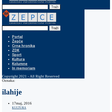
Traži
Traži
Portal
Žepče
Crna hronika
ZDK
Sport
Kultura
Kolumne
In memoriam
Copyright 2021 - All Right Reserved
Oznaka:
ilahije
17
maj, 2016
KULTURA