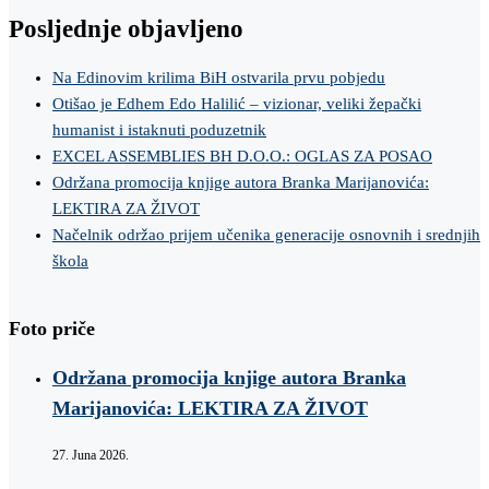
Posljednje objavljeno
Na Edinovim krilima BiH ostvarila prvu pobjedu
Otišao je Edhem Edo Halilić – vizionar, veliki žepački
humanist i istaknuti poduzetnik
EXCEL ASSEMBLIES BH D.O.O.: OGLAS ZA POSAO
Održana promocija knjige autora Branka Marijanovića:
LEKTIRA ZA ŽIVOT
Načelnik održao prijem učenika generacije osnovnih i srednjih
škola
Foto priče
Održana promocija knjige autora Branka
Marijanovića: LEKTIRA ZA ŽIVOT
27. Juna 2026.