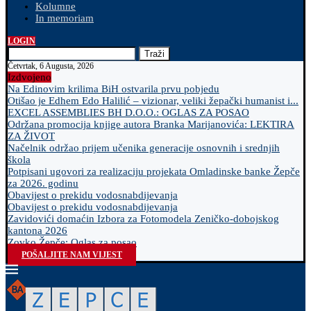
Kolumne
In memoriam
LOGIN
Traži
Četvrtak, 6 Augusta, 2026
Izdvojeno
Na Edinovim krilima BiH ostvarila prvu pobjedu
Otišao je Edhem Edo Halilić – vizionar, veliki žepački humanist i...
EXCEL ASSEMBLIES BH D.O.O.: OGLAS ZA POSAO
Održana promocija knjige autora Branka Marijanovića: LEKTIRA
ZA ŽIVOT
Načelnik održao prijem učenika generacije osnovnih i srednjih
škola
Potpisani ugovori za realizaciju projekata Omladinske banke Žepče
za 2026. godinu
Obavijest o prekidu vodosnabdijevanja
Obavijest o prekidu vodosnabdijevanja
Zavidovići domaćin Izbora za Fotomodela Zeničko-dobojskog
kantona 2026
Zovko Žepče: Oglas za posao
POŠALJITE NAM VIJEST