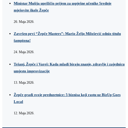
Ministar Mušija upriličio prijem za uspješne učenike Srednje
mješovite škole Žepče
26. Maja 2026.
Završen prvi “Žepče Masters”: Mario Željo Milošević odnio titulu
šampiona!
24. Maja 2026.
Tešanj, Žepče i Vareš: Kada mladi biraju znanje, zdravlje i zajednicu
umjesto improvizacije
13. Maja 2026.
Žepče gradi svoje preduzetnice: 5 biznisa koji rastu uz BizUp Goes
Local
12. Maja 2026.