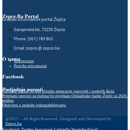
Zepce.Ba Portal
Gradski informativni portal Žepča
Sarajevska bb, 72230 Žepče
Phone: (061) 189 865
Email: zepce @ zepce.ba
O nama
Impressum
Pravila privatnosti
Facebook
Posljednje novosti
Načelnik održao prijem učenika generacije osnovnih i srednjih škola
Potpisani ugovori za realizaciju projekata Omladinske banke Žepče za 2026.
godinu
Obavijest o prekidu vodosnabdijevanja
@2025 – All Right Reserved. Designed and Developed by
Zepce.ba
Facebook
Twitter
Instagram
Linkedin
Youtube
Email