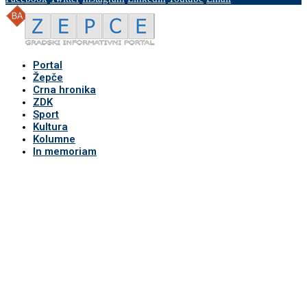
Portal
Žepče
Crna hronika
ZDK
Sport
Kultura
Kolumne
In memoriam