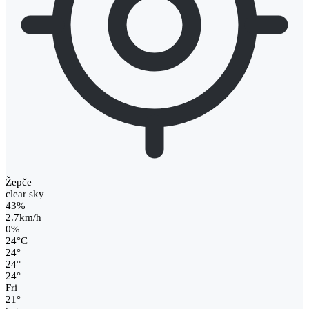
Žepče
clear sky
43%
2.7km/h
0%
24
°
C
24
°
24
°
24
°
Fri
21
°