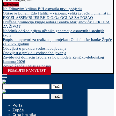
Subota, 8 Augusta, 2026
Izdvojeno
Na Edinovim krilima BiH ostvarila prvu pobjedu
Otišao je Edhem Edo Halilić – vizionar, veliki žepački humanist i...
EXCEL ASSEMBLIES BH D.O.O.: OGLAS ZA POSAO
Održana promocija knjige autora Branka Marijanovića: LEKTIRA
ZA ŽIVOT
Načelnik održao prijem učenika generacije osnovnih i srednjih
škola
Potpisani ugovori za realizaciju projekata Omladinske banke Žepče
za 2026. godinu
Obavijest o prekidu vodosnabdijevanja
Obavijest o prekidu vodosnabdijevanja
Zavidovići domaćin Izbora za Fotomodela Zeničko-dobojskog
kantona 2026
Zovko Žepče: Oglas za posao
POŠALJITE NAM VIJEST
Traži
Traži
Portal
Žepče
Crna hronika