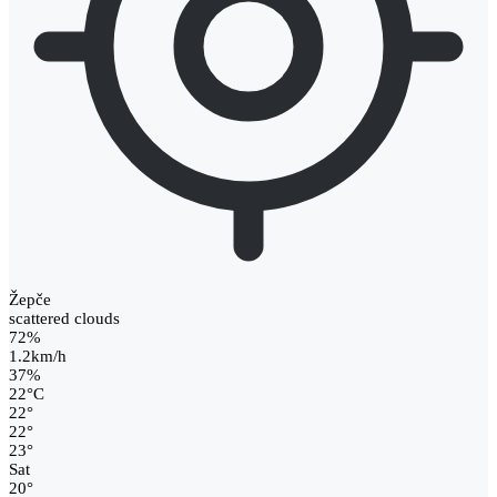
Žepče
scattered clouds
72%
1.2km/h
37%
22
°
C
22
°
22
°
23
°
Sat
20
°