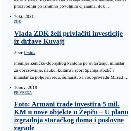
proizvodnju po iznimno povoljnim cijenama, dok …
7
okt, 2021
ZDK
Vlada ZDK želi privlačiti investicije
iz države Kuvajt
Autor:
Urednik
Premijer Zeničko-dobojskog kantona po ovlaštenju, ministar
za obrazovanje, nauku, kulturu i sport Spahija Kozlić i
ministar za poljoprivredu, šumarstvo i vodoprivredu Mirsad …
10
nov, 2018
PRIVREDA
Foto: Armani trade investira 5 mil.
KM u nove objekte u Žepču – U planu
izgradnja staračkog doma i poslovne
zgrade