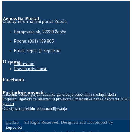
Zepce.Ba Portal
Gradski informativni portal Žepča
Sarajevska bb, 72230 Žepče
Phone: (061) 189 865
Email: zepce @ zepce.ba
O nama
Impressum
Pravila privatnosti
Facebook
Posljednje novosti
Načelnik održao prijem učenika generacije osnovnih i srednjih škola
Potpisani ugovori za realizaciju projekata Omladinske banke Žepče za 2026.
godinu
Obavijest o prekidu vodosnabdijevanja
@2025 – All Right Reserved. Designed and Developed by
Zepce.ba