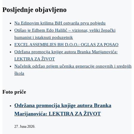
Posljednje objavljeno
Na Edinovim krilima BiH ostvarila prvu pobjedu
Otišao je Edhem Edo Halilić – vizionar, veliki žepački
humanist i istaknuti poduzetnik
EXCEL ASSEMBLIES BH D.O.O.: OGLAS ZA POSAO
Održana promocija knjige autora Branka Marijanovića:
LEKTIRA ZA ŽIVOT
Načelnik održao prijem učenika generacije osnovnih i srednjih
škola
Foto priče
Održana promocija knjige autora Branka
Marijanovića: LEKTIRA ZA ŽIVOT
27. Juna 2026.