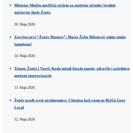
Ministar Mušija upriličio prijem za uspješne učenike Srednje
mješovite škole Žepče
26. Maja 2026.
Završen prvi “Žepče Masters”: Mario Željo Milošević odnio titulu
šampiona!
24. Maja 2026.
Tešanj, Žepče i Vareš: Kada mladi biraju znanje, zdravlje i zajednicu
umjesto improvizacije
13. Maja 2026.
Žepče gradi svoje preduzetnice: 5 biznisa koji rastu uz BizUp Goes
Local
12. Maja 2026.