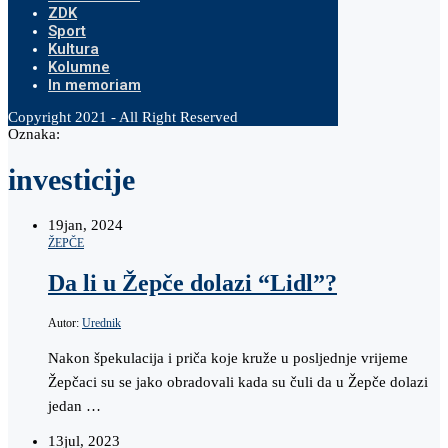
ZDK
Sport
Kultura
Kolumne
In memoriam
Copyright 2021 - All Right Reserved
Oznaka:
investicije
19
jan, 2024
ŽEPČE
Da li u Žepče dolazi “Lidl”?
Autor:
Urednik
Nakon špekulacija i priča koje kruže u posljednje vrijeme
Žepčaci su se jako obradovali kada su čuli da u Žepče dolazi
jedan …
13
jul, 2023