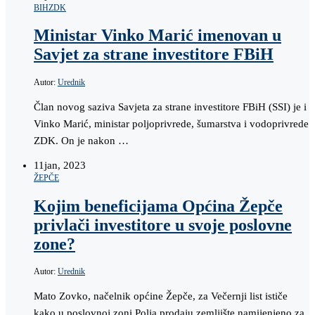
BIH
ZDK
Ministar Vinko Marić imenovan u
Savjet za strane investitore FBiH
Autor:
Urednik
Član novog saziva Savjeta za strane investitore FBiH (SSI) je i
Vinko Marić, ministar poljoprivrede, šumarstva i vodoprivrede
ZDK. On je nakon …
11
jan, 2023
ŽEPČE
Kojim beneficijama Općina Žepče
privlači investitore u svoje poslovne
zone?
Autor:
Urednik
Mato Zovko, načelnik općine Žepče, za Večernji list ističe
kako u poslovnoj zoni Polja prodaju zemljište namijenjeno za