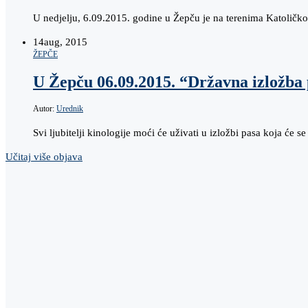
U nedjelju, 6.09.2015. godine u Žepču je na terenima Katoli
14
aug, 2015
ŽEPČE
U Žepču 06.09.2015. “Državna izložba
Autor:
Urednik
Svi ljubitelji kinologije moći će uživati u izložbi pasa koja 
Učitaj više objava