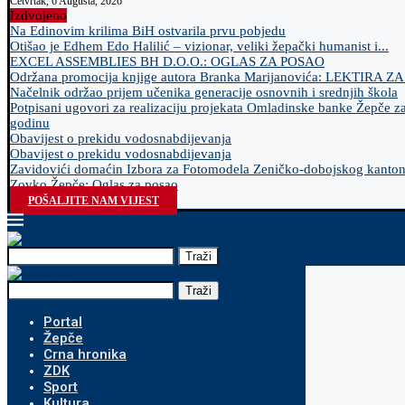
Četvrtak, 6 Augusta, 2026
Izdvojeno
Na Edinovim krilima BiH ostvarila prvu pobjedu
Otišao je Edhem Edo Halilić – vizionar, veliki žepački humanist i...
EXCEL ASSEMBLIES BH D.O.O.: OGLAS ZA POSAO
Održana promocija knjige autora Branka Marijanovića: LEKTIRA Z
Načelnik održao prijem učenika generacije osnovnih i srednjih škola
Potpisani ugovori za realizaciju projekata Omladinske banke Žepče z
godinu
Obavijest o prekidu vodosnabdijevanja
Obavijest o prekidu vodosnabdijevanja
Zavidovići domaćin Izbora za Fotomodela Zeničko-dobojskog kanto
Zovko Žepče: Oglas za posao
POŠALJITE NAM VIJEST
Traži
Traži
Portal
Žepče
Crna hronika
ZDK
Sport
Kultura