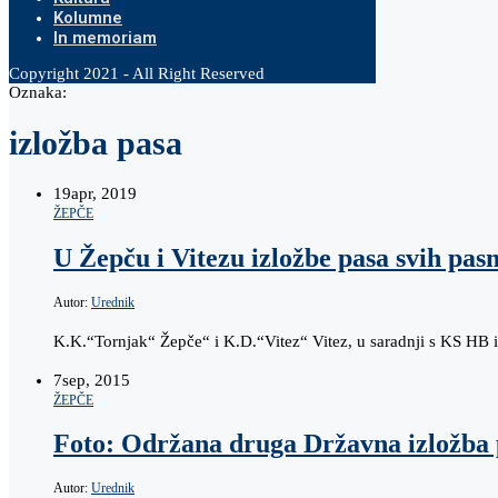
Kolumne
In memoriam
Copyright 2021 - All Right Reserved
Oznaka:
izložba pasa
19
apr, 2019
ŽEPČE
U Žepču i Vitezu izložbe pasa svih pas
Autor:
Urednik
K.K.“Tornjak“ Žepče“ i K.D.“Vitez“ Vitez, u saradnji s KS HB 
7
sep, 2015
ŽEPČE
Foto: Održana druga Državna izložba
Autor:
Urednik