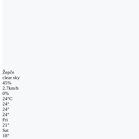
Žepče
clear sky
45%
2.7km/h
0%
24
°
C
24
°
24
°
24
°
Fri
21
°
Sat
18
°