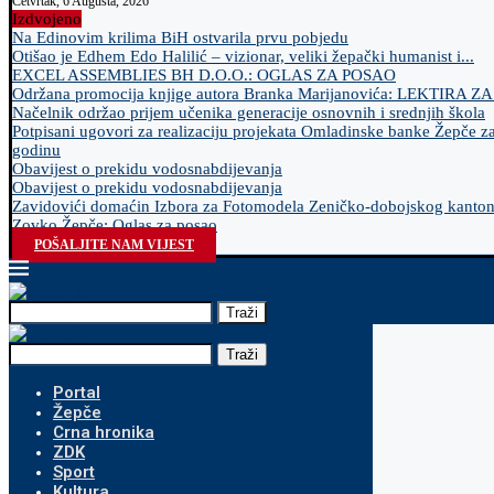
Četvrtak, 6 Augusta, 2026
Izdvojeno
Na Edinovim krilima BiH ostvarila prvu pobjedu
Otišao je Edhem Edo Halilić – vizionar, veliki žepački humanist i...
EXCEL ASSEMBLIES BH D.O.O.: OGLAS ZA POSAO
Održana promocija knjige autora Branka Marijanovića: LEKTIRA Z
Načelnik održao prijem učenika generacije osnovnih i srednjih škola
Potpisani ugovori za realizaciju projekata Omladinske banke Žepče z
godinu
Obavijest o prekidu vodosnabdijevanja
Obavijest o prekidu vodosnabdijevanja
Zavidovići domaćin Izbora za Fotomodela Zeničko-dobojskog kanto
Zovko Žepče: Oglas za posao
POŠALJITE NAM VIJEST
Traži
Traži
Portal
Žepče
Crna hronika
ZDK
Sport
Kultura