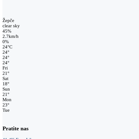
Žepče
clear sky
45%
2.7km/h
0%
24
°
C
24
°
24
°
24
°
Fri
21
°
Sat
18
°
Sun
21
°
Mon
23
°
Tue
Pratite nas