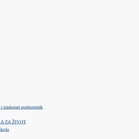
 i istaknuti poduzetnik
IRA ZA ŽIVOT
škola