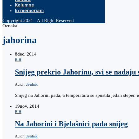
Kolumne
In memoriam
Copyright 2021 - All Right Reserved
Oznaka:
jahorina
8
dec, 2014
BIH
Snijeg prekrio Jahorinu, svi se nadaju 
Autor:
Urednik
Snijeg na Jahorini pada, a temperatura se spustila jedan stepen 
19
nov, 2014
BIH
Na Jahorini i Bjelašnici pada snijeg
Autor:
Urednik