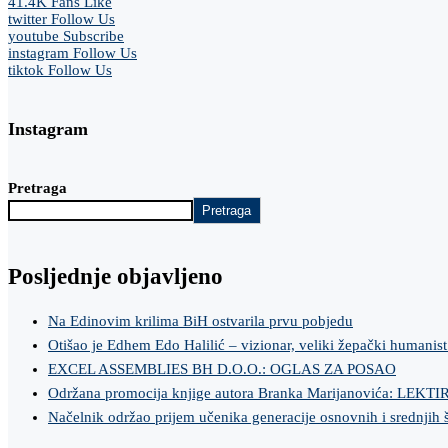
41.4K
Fans
Like
twitter
Follow Us
youtube
Subscribe
instagram
Follow Us
tiktok
Follow Us
Instagram
Pretraga
Pretraga
Posljednje objavljeno
Na Edinovim krilima BiH ostvarila prvu pobjedu
Otišao je Edhem Edo Halilić – vizionar, veliki žepački humanist
EXCEL ASSEMBLIES BH D.O.O.: OGLAS ZA POSAO
Održana promocija knjige autora Branka Marijanovića: LEKT
Načelnik održao prijem učenika generacije osnovnih i srednjih 