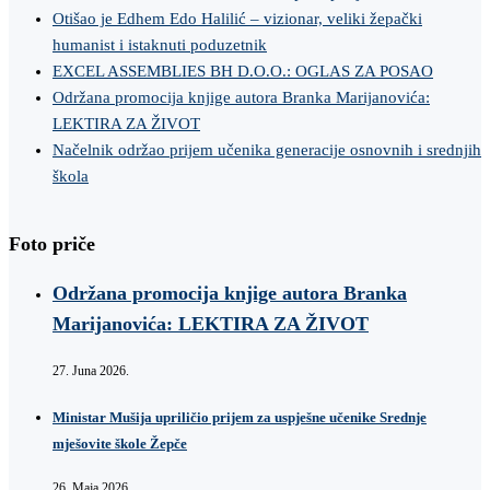
Otišao je Edhem Edo Halilić – vizionar, veliki žepački
humanist i istaknuti poduzetnik
EXCEL ASSEMBLIES BH D.O.O.: OGLAS ZA POSAO
Održana promocija knjige autora Branka Marijanovića:
LEKTIRA ZA ŽIVOT
Načelnik održao prijem učenika generacije osnovnih i srednjih
škola
Foto priče
Održana promocija knjige autora Branka
Marijanovića: LEKTIRA ZA ŽIVOT
27. Juna 2026.
Ministar Mušija upriličio prijem za uspješne učenike Srednje
mješovite škole Žepče
26. Maja 2026.