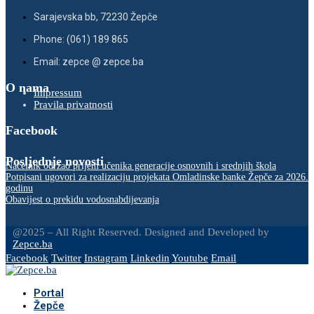
Sarajevska bb, 72230 Žepče
Phone: (061) 189 865
Email: zepce @ zepce.ba
O nama
Impressum
Pravila privatnosti
Facebook
Posljednje novosti
Načelnik održao prijem učenika generacije osnovnih i srednjih škola
Potpisani ugovori za realizaciju projekata Omladinske banke Žepče za 2026.
godinu
Obavijest o prekidu vodosnabdijevanja
@2025 – All Right Reserved. Designed and Developed by
Zepce.ba
Facebook
Twitter
Instagram
Linkedin
Youtube
Email
Portal
Žepče