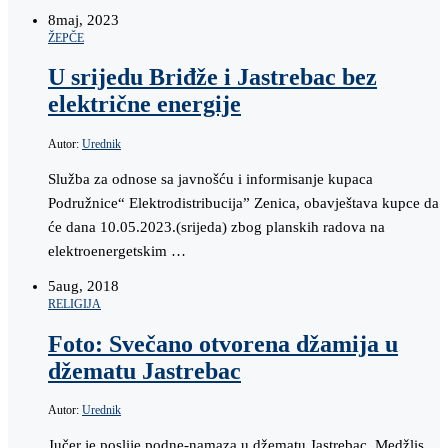
8
maj, 2023
ŽEPČE
U srijedu Briđže i Jastrebac bez
električne energije
Autor:
Urednik
Služba za odnose sa javnošću i informisanje kupaca
Podružnice“ Elektrodistribucija” Zenica, obavještava kupce da
će dana 10.05.2023.(srijeda) zbog planskih radova na
elektroenergetskim …
5
aug, 2018
RELIGIJA
Foto: Svečano otvorena džamija u
džematu Jastrebac
Autor:
Urednik
Jučer je poslije podne-namaza u džematu Jastrebac, Medžlis