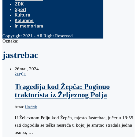
ZDK
Sport
Kultura
Kolumne
In memoriam
Copyright 2021 - All Right Reserved
Oznaka:
jastrebac
26
maj, 2024
ŽEPČE
Tragedija kod Žepča: Poginuo
traktorista iz Željeznog Polja
Autor:
Urednik
U Željeznom Polju kod Žepča, mjesto Jastrebac, jučer u 19:55
sati dogodila se teška nesreća u kojoj je smrtno stradala jedna
osoba, …