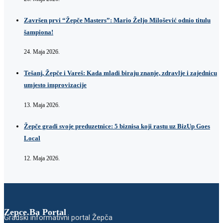
Završen prvi “Žepče Masters”: Mario Željo Milošević odnio titulu
šampiona!
24. Maja 2026.
Tešanj, Žepče i Vareš: Kada mladi biraju znanje, zdravlje i zajednicu
umjesto improvizacije
13. Maja 2026.
Žepče gradi svoje preduzetnice: 5 biznisa koji rastu uz BizUp Goes
Local
12. Maja 2026.
Zepce.Ba Portal
Gradski informativni portal Žepča