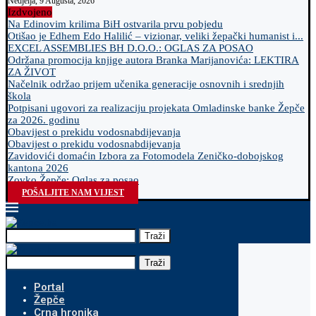
Nedjelja, 9 Augusta, 2026
Izdvojeno
Na Edinovim krilima BiH ostvarila prvu pobjedu
Otišao je Edhem Edo Halilić – vizionar, veliki žepački humanist i...
EXCEL ASSEMBLIES BH D.O.O.: OGLAS ZA POSAO
Održana promocija knjige autora Branka Marijanovića: LEKTIRA
ZA ŽIVOT
Načelnik održao prijem učenika generacije osnovnih i srednjih
škola
Potpisani ugovori za realizaciju projekata Omladinske banke Žepče
za 2026. godinu
Obavijest o prekidu vodosnabdijevanja
Obavijest o prekidu vodosnabdijevanja
Zavidovići domaćin Izbora za Fotomodela Zeničko-dobojskog
kantona 2026
Zovko Žepče: Oglas za posao
POŠALJITE NAM VIJEST
Traži
Traži
Portal
Žepče
Crna hronika