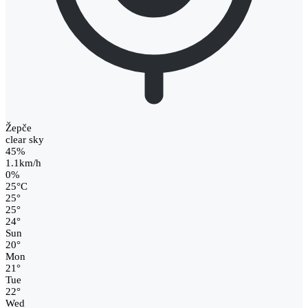
Žepče
clear sky
45%
1.1km/h
0%
25
°
C
25
°
25
°
24
°
Sun
20
°
Mon
21
°
Tue
22
°
Wed