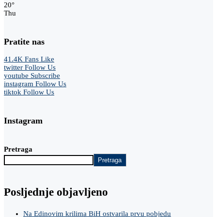
20
°
Thu
Pratite nas
41.4K
Fans
Like
twitter
Follow Us
youtube
Subscribe
instagram
Follow Us
tiktok
Follow Us
Instagram
Pretraga
Pretraga
Posljednje objavljeno
Na Edinovim krilima BiH ostvarila prvu pobjedu