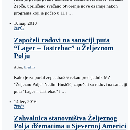
Žepče, upriličeno svečano otvorenje nove džamije nakon
programa koji je počeo u 11 i …
10
maj, 2018
ŽEPČE
Započeli radovi na sanaciji puta
“Lager – Jastrebac” u Željeznom
Polju
Autor:
Urednik
Kako je za portal zepce.ba/25/ rekao predsjednik MZ
"Željezno Polje" Nedim Husičić, započeli su radovi na sanaciji
puta "Lager – Jastrebac" i …
14
dec, 2016
ŽEPČE
Zahvalnica stanovništva Željeznog
Polja džematima u Sjevernoj Americi