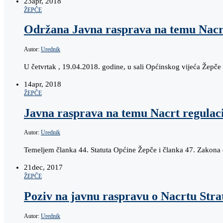
23
apr, 2018
ŽEPČE
Održana Javna rasprava na temu Nacr
Autor:
Urednik
U četvrtak , 19.04.2018. godine, u sali Općinskog vijeća Žepč
14
apr, 2018
ŽEPČE
Javna rasprava na temu Nacrt regulac
Autor:
Urednik
Temeljem članka 44. Statuta Općine Žepče i članka 47. Zakona
21
dec, 2017
ŽEPČE
Poziv na javnu raspravu o Nacrtu Strat
Autor:
Urednik