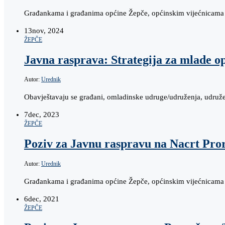
Građankama i građanima općine Žepče, općinskim vijećnicama i
13
nov, 2024
ŽEPČE
Javna rasprava: Strategija za mlade op
Autor:
Urednik
Obavještavaju se građani, omladinske udruge/udruženja, udruženj
7
dec, 2023
ŽEPČE
Poziv za Javnu raspravu na Nacrt Pr
Autor:
Urednik
Građankama i građanima općine Žepče, općinskim vijećnicama i
6
dec, 2021
ŽEPČE