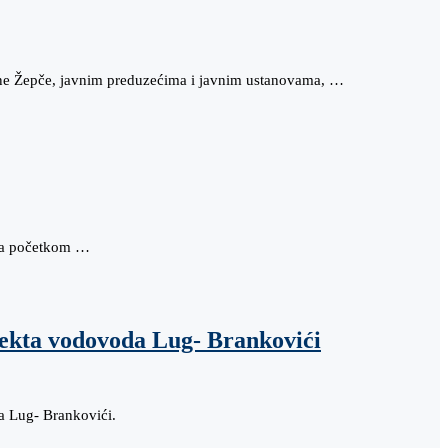
ćine Žepče, javnim preduzećima i javnim ustanovama, …
e sa početkom …
jekta vodovoda Lug- Brankovići
a Lug- Brankovići.