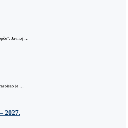
Žepče”. Javnoj …
raspisao je …
– 2027.