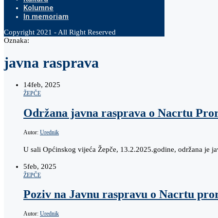
Kolumne
In memoriam
Copyright 2021 - All Right Reserved
Oznaka:
javna rasprava
14
feb, 2025
ŽEPČE
Održana javna rasprava o Nacrtu Pro
Autor:
Urednik
U sali Općinskog vijeća Žepče, 13.2.2025.godine, održana je j
5
feb, 2025
ŽEPČE
Poziv na Javnu raspravu o Nacrtu pr
Autor:
Urednik