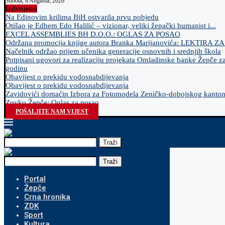
Subota, 8 Augusta, 2026
Izdvojeno
Na Edinovim krilima BiH ostvarila prvu pobjedu
Otišao je Edhem Edo Halilić – vizionar, veliki žepački humanist i...
EXCEL ASSEMBLIES BH D.O.O.: OGLAS ZA POSAO
Održana promocija knjige autora Branka Marijanovića: LEKTIRA Z
Načelnik održao prijem učenika generacije osnovnih i srednjih škola
Potpisani ugovori za realizaciju projekata Omladinske banke Žepče z
godinu
Obavijest o prekidu vodosnabdijevanja
Obavijest o prekidu vodosnabdijevanja
Zavidovići domaćin Izbora za Fotomodela Zeničko-dobojskog kanto
Zovko Žepče: Oglas za posao
POŠALJITE NAM VIJEST
Traži
Traži
Portal
Žepče
Crna hronika
ZDK
Sport
Kultura