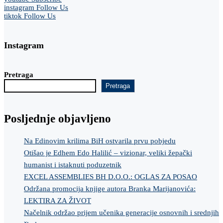
instagram
Follow Us
tiktok
Follow Us
Instagram
Pretraga
Pretraga
Posljednje objavljeno
Na Edinovim krilima BiH ostvarila prvu pobjedu
Otišao je Edhem Edo Halilić – vizionar, veliki žepački
humanist i istaknuti poduzetnik
EXCEL ASSEMBLIES BH D.O.O.: OGLAS ZA POSAO
Održana promocija knjige autora Branka Marijanovića:
LEKTIRA ZA ŽIVOT
Načelnik održao prijem učenika generacije osnovnih i srednjih