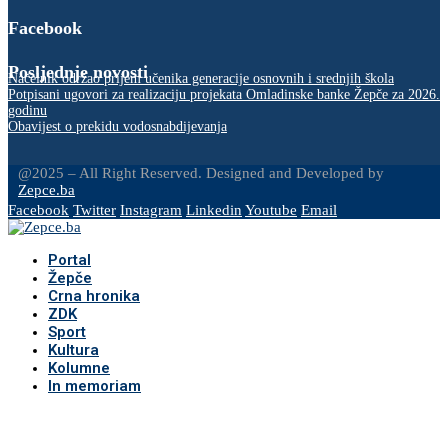
Facebook
Posljednje novosti
Načelnik održao prijem učenika generacije osnovnih i srednjih škola
Potpisani ugovori za realizaciju projekata Omladinske banke Žepče za 2026.
godinu
Obavijest o prekidu vodosnabdijevanja
@2025 – All Right Reserved. Designed and Developed by
Zepce.ba
Facebook
Twitter
Instagram
Linkedin
Youtube
Email
Portal
Žepče
Crna hronika
ZDK
Sport
Kultura
Kolumne
In memoriam