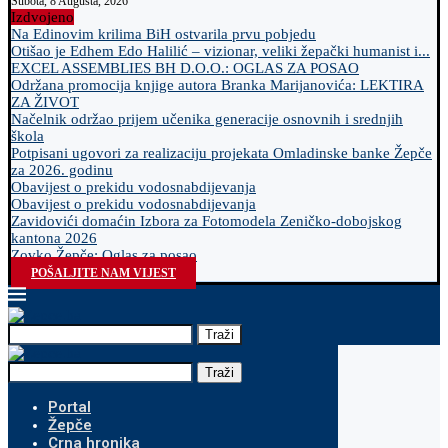
Subota, 8 Augusta, 2026
Izdvojeno
Na Edinovim krilima BiH ostvarila prvu pobjedu
Otišao je Edhem Edo Halilić – vizionar, veliki žepački humanist i...
EXCEL ASSEMBLIES BH D.O.O.: OGLAS ZA POSAO
Održana promocija knjige autora Branka Marijanovića: LEKTIRA
ZA ŽIVOT
Načelnik održao prijem učenika generacije osnovnih i srednjih
škola
Potpisani ugovori za realizaciju projekata Omladinske banke Žepče
za 2026. godinu
Obavijest o prekidu vodosnabdijevanja
Obavijest o prekidu vodosnabdijevanja
Zavidovići domaćin Izbora za Fotomodela Zeničko-dobojskog
kantona 2026
Zovko Žepče: Oglas za posao
POŠALJITE NAM VIJEST
Traži
Traži
Portal
Žepče
Crna hronika