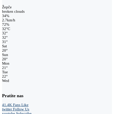
Žepče
broken clouds
34%
2.7km/h
72%
32
°
C
32
°
32
°
31
°
Sat
20
°
Sun
20
°
Mon
21
°
Tue
22
°
Wed
Pratite nas
41.4K
Fans
Like
twitter
Follow Us
youtube
Subscribe