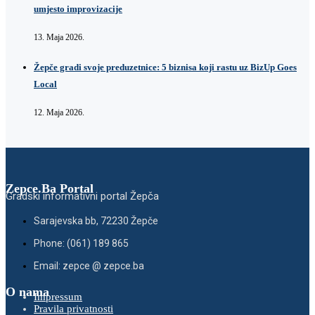
umjesto improvizacije
13. Maja 2026.
Žepče gradi svoje preduzetnice: 5 biznisa koji rastu uz BizUp Goes
Local
12. Maja 2026.
Zepce.Ba Portal
Gradski informativni portal Žepča
Sarajevska bb, 72230 Žepče
Phone: (061) 189 865
Email: zepce @ zepce.ba
O nama
Impressum
Pravila privatnosti