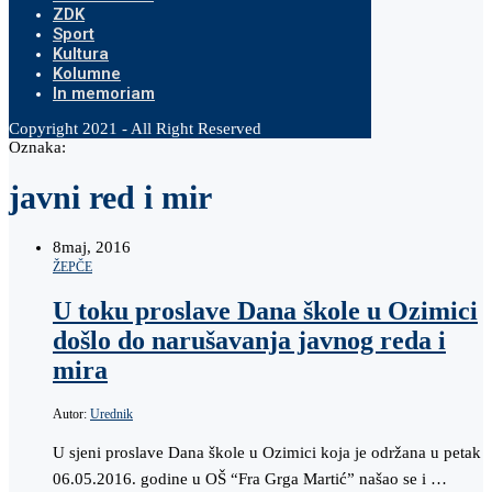
ZDK
Sport
Kultura
Kolumne
In memoriam
Copyright 2021 - All Right Reserved
Oznaka:
javni red i mir
8
maj, 2016
ŽEPČE
U toku proslave Dana škole u Ozimici
došlo do narušavanja javnog reda i
mira
Autor:
Urednik
U sjeni proslave Dana škole u Ozimici koja je održana u petak
06.05.2016. godine u OŠ “Fra Grga Martić” našao se i …