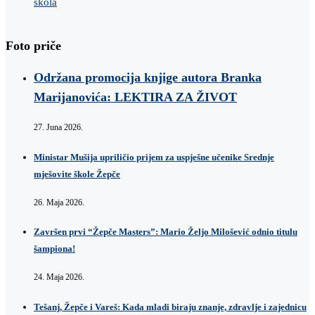
škola
Foto priče
Održana promocija knjige autora Branka
Marijanovića: LEKTIRA ZA ŽIVOT
27. Juna 2026.
Ministar Mušija upriličio prijem za uspješne učenike Srednje
mješovite škole Žepče
26. Maja 2026.
Završen prvi “Žepče Masters”: Mario Željo Milošević odnio titulu
šampiona!
24. Maja 2026.
Tešanj, Žepče i Vareš: Kada mladi biraju znanje, zdravlje i zajednicu