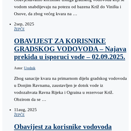
vodom snabdijevaju na potezu od bazena Križ do Viništa i
Osove, da zbog većeg kvara na …
2
sep, 2025
ŽEPČE
OBAVIJEST ZA KORISNIKE
GRADSKOG VODOVODA – Najava
prekida u isporuci vode – 02.09.2025.
Autor:
Urednik
Zbog sanacije kvara na primarnom dijelu gradskog vodovoda
u Donjim Ravnama, zaustavljen je dotok vode iz
vodozahvata Ravna Rijeka i Ograina u rezervoar Križ.
Obzirom da se …
11
aug, 2025
ŽEPČE
Obavijest za korisnike vodovoda