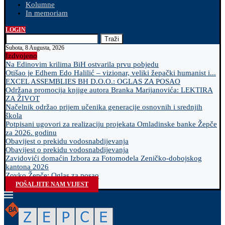
Kolumne
In memoriam
LOGIN
Traži
Subota, 8 Augusta, 2026
Izdvojeno
Na Edinovim krilima BiH ostvarila prvu pobjedu
Otišao je Edhem Edo Halilić – vizionar, veliki žepački humanist i...
EXCEL ASSEMBLIES BH D.O.O.: OGLAS ZA POSAO
Održana promocija knjige autora Branka Marijanovića: LEKTIRA
ZA ŽIVOT
Načelnik održao prijem učenika generacije osnovnih i srednjih
škola
Potpisani ugovori za realizaciju projekata Omladinske banke Žepče
za 2026. godinu
Obavijest o prekidu vodosnabdijevanja
Obavijest o prekidu vodosnabdijevanja
Zavidovići domaćin Izbora za Fotomodela Zeničko-dobojskog
kantona 2026
Zovko Žepče: Oglas za posao
POŠALJITE NAM VIJEST