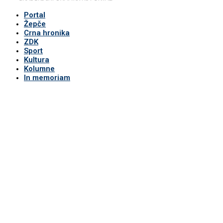
Portal
Žepče
Crna hronika
ZDK
Sport
Kultura
Kolumne
In memoriam