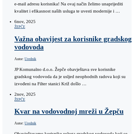
e-mail adresu korisnika! Na ovaj način želimo unaprijediti
kvalitet i efikasnost naših usluga te uvesti modernije i …
6
nov, 2025
ŽEPČE
Važna obavijest za korisnike gradskog
vodovoda
Autor:
Urednik
JP Komunalno d.o.o. Žepče obavještava sve korisnike
gradskog vodovoda da je usljed neophodnih radova koji su
izvođeni na Filter stanici Križ došlo …
2
nov, 2025
ŽEPČE
Kvar na vodovodnoj mreži u Žepču
Autor:
Urednik
Obavještavamo korisnike usluga gradskog vodovoda koji se