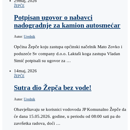
29
maj, 2026
ŽEPČE
Potpisan ugovor o nabavci
nadogradnje za kamion autosmećar
Autor:
Urednik
Općina Žepče koju zastupa općinski načelnik Mato Zovko i
poduzeće Sv company d.o.o. Laktaši koga zastupa Vladan
Simić potpisali su ugovor za …
14
maj, 2026
ŽEPČE
Sutra dio Žepča bez vode!
Autor:
Urednik
Obavještavaju se korisnici vodovoda JP Komunalno Žepče da
će dana 15.05.2026. godine, u periodu od 08:00 sati pa do
završetka radova, doći …