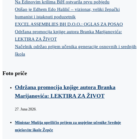
Na Edinovim krilima BiH ostvarila prvu pobjedu
Otišao je Edhem Edo Halilić – vizionar, veliki žepački
humanist i istaknuti poduzetnik
EXCEL ASSEMBLIES BH D.O.O.: OGLAS ZA POSAO
Održana promocija knjige autora Branka Marijanovića:
LEKTIRA ZA ŽIVOT
Načelnik održao prijem učenika generacije osnovnih i srednjih
škola
Foto priče
Održana promocija knjige autora Branka
Marijanovića: LEKTIRA ZA ŽIVOT
27. Juna 2026.
Ministar Mušija upriličio prijem za uspješne učenike Srednje
mješovite škole Žepče