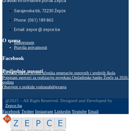
Gradski informativni portal Žepča
Sarajevska bb, 72230 Žepče
Phone: (061) 189 865
Email: zepce @ zepce.ba
O nama
Impressum
Pravila privatnosti
Facebook
Posljednje novosti
Načelnik održao prijem učenika generacije osnovnih i srednjih škola
Potpisani ugovori za realizaciju projekata Omladinske banke Žepče za 2026.
godinu
Obavijest o prekidu vodosnabdijevanja
@2025 – All Right Reserved. Designed and Developed by
Zepce.ba
Facebook
Twitter
Instagram
Linkedin
Youtube
Email