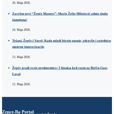
26. Maja 2026.
Završen prvi “Žepče Masters”: Mario Željo Milošević odnio titulu
šampiona!
24. Maja 2026.
Tešanj, Žepče i Vareš: Kada mladi biraju znanje, zdravlje i zajednicu
umjesto improvizacije
13. Maja 2026.
Žepče gradi svoje preduzetnice: 5 biznisa koji rastu uz BizUp Goes
Local
12. Maja 2026.
Zepce.Ba Portal