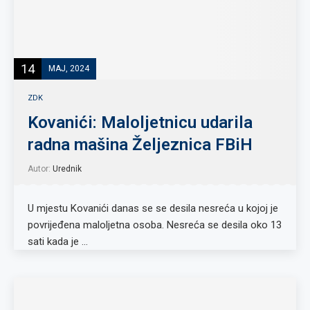
14
MAJ, 2024
ZDK
Kovanići: Maloljetnicu udarila
radna mašina Željeznica FBiH
Autor:
Urednik
U mjestu Kovanići danas se se desila nesreća u kojoj je
povrijeđena maloljetna osoba. Nesreća se desila oko 13
sati kada je …