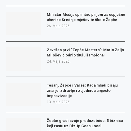
Ministar Mušija upriličio prijem za uspješne
učenike Srednje mješovite škole Žepče
26. Maja 2026.
Završen prvi “Žepče Masters”: Mario Željo
Milošević odnio titulu šampiona!
24. Maja 2026.
Tešanj, Žepče i Vareš: Kada mladi biraju
znanje, zdravlje i zajednicu umjesto
improvizacije
13. Maja 2026.
Žepče gradi svoje preduzetnice: 5 biznisa
koji rastu uz BizUp Goes Local