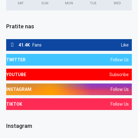
SAT
SUN
MON
TUE
WED
Pratite nas
41.4K
Fans
Like
TWITTER
Follow Us
YOUTUBE
Subscribe
INSTAGRAM
Follow Us
TIKTOK
Follow Us
Instagram