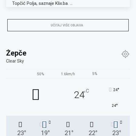
Topčić Polja, saznaje Klix.ba. …
UČITAJ VIŠE OBJAVA
Žepče
Clear Sky
5%
50%
1.6km/h
°
24
C
24
°
°
24
23
°
19
°
21
°
22
°
23
°