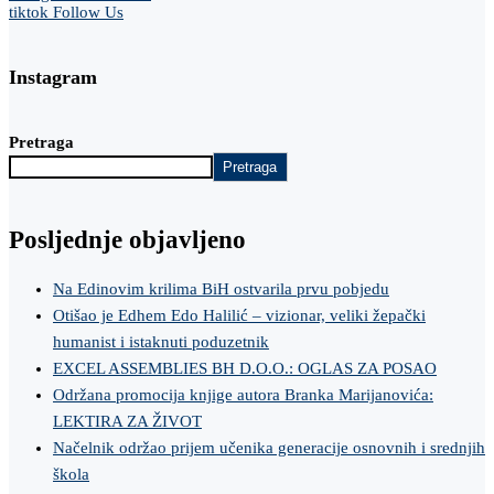
tiktok
Follow Us
Instagram
Pretraga
Pretraga
Posljednje objavljeno
Na Edinovim krilima BiH ostvarila prvu pobjedu
Otišao je Edhem Edo Halilić – vizionar, veliki žepački
humanist i istaknuti poduzetnik
EXCEL ASSEMBLIES BH D.O.O.: OGLAS ZA POSAO
Održana promocija knjige autora Branka Marijanovića:
LEKTIRA ZA ŽIVOT
Načelnik održao prijem učenika generacije osnovnih i srednjih
škola