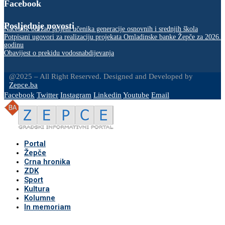
Facebook
Posljednje novosti
Načelnik održao prijem učenika generacije osnovnih i srednjih škola
Potpisani ugovori za realizaciju projekata Omladinske banke Žepče za 2026.
godinu
Obavijest o prekidu vodosnabdijevanja
@2025 – All Right Reserved. Designed and Developed by
Zepce.ba
Facebook
Twitter
Instagram
Linkedin
Youtube
Email
Portal
Žepče
Crna hronika
ZDK
Sport
Kultura
Kolumne
In memoriam