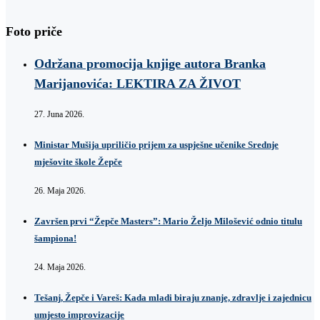
Foto priče
Održana promocija knjige autora Branka
Marijanovića: LEKTIRA ZA ŽIVOT
27. Juna 2026.
Ministar Mušija upriličio prijem za uspješne učenike Srednje
mješovite škole Žepče
26. Maja 2026.
Završen prvi “Žepče Masters”: Mario Željo Milošević odnio titulu
šampiona!
24. Maja 2026.
Tešanj, Žepče i Vareš: Kada mladi biraju znanje, zdravlje i zajednicu
umjesto improvizacije