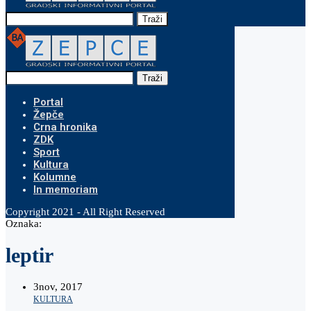
Traži
Traži
Portal
Žepče
Crna hronika
ZDK
Sport
Kultura
Kolumne
In memoriam
Copyright 2021 - All Right Reserved
Oznaka:
leptir
3
nov, 2017
KULTURA