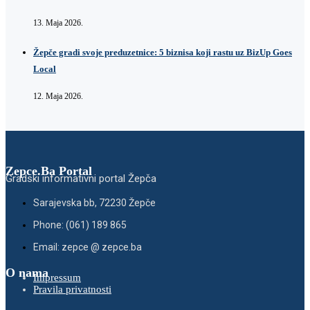
13. Maja 2026.
Žepče gradi svoje preduzetnice: 5 biznisa koji rastu uz BizUp Goes
Local
12. Maja 2026.
Zepce.Ba Portal
Gradski informativni portal Žepča
Sarajevska bb, 72230 Žepče
Phone: (061) 189 865
Email: zepce @ zepce.ba
O nama
Impressum
Pravila privatnosti