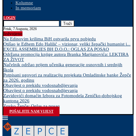
Kolumne
In memoriam
LOGIN
Traži
Petak, 7 Augusta, 2026
Izdvojeno
Na Edinovim krilima BiH ostvarila prvu pobjedu
Otišao je Edhem Edo Halilić – vizionar, veliki žepački humanist i...
EXCEL ASSEMBLIES BH D.O.O.: OGLAS ZA POSAO
Održana promocija knjige autora Branka Marijanovića: LEKTIRA
ZA ŽIVOT
Načelnik održao prijem učenika generacije osnovnih i srednjih
škola
Potpisani ugovori za realizaciju projekata Omladinske banke Žepče
za 2026. godinu
Obavijest o prekidu vodosnabdijevanja
Obavijest o prekidu vodosnabdijevanja
Zavidovići domaćin Izbora za Fotomodela Zeničko-dobojskog
kantona 2026
Zovko Žepče: Oglas za posao
POŠALJITE NAM VIJEST