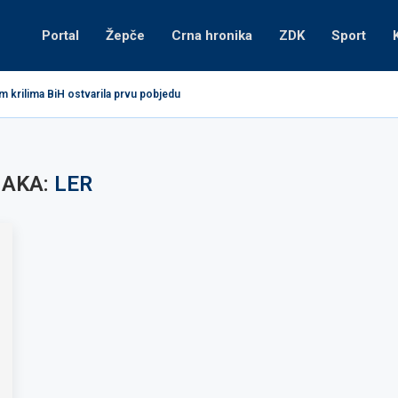
Portal
Žepče
Crna hronika
ZDK
Sport
m krilima BiH ostvarila prvu pobjedu
AKA:
LER