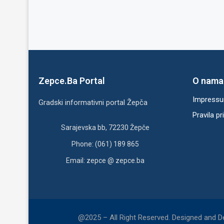
Zepce.Ba Portal
O nama
Impress
Gradski informativni portal Žepča
Pravila pr
Sarajevska bb, 72230 Žepče
Phone: (061) 189 865
Email: zepce @ zepce.ba
@2025 – All Right Reserved. Designed and 