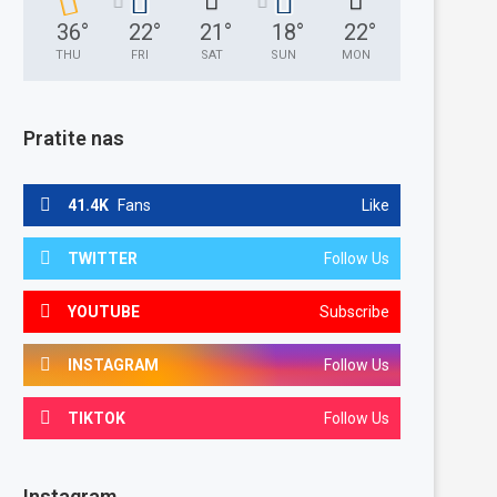
36
°
22
°
21
°
18
°
22
°
THU
FRI
SAT
SUN
MON
Pratite nas
41.4K
Fans
Like
TWITTER
Follow Us
YOUTUBE
Subscribe
INSTAGRAM
Follow Us
TIKTOK
Follow Us
Instagram