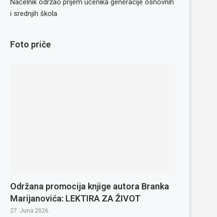
Načelnik održao prijem učenika generacije osnovnih
i srednjih škola
Foto priče
Održana promocija knjige autora Branka
Marijanovića: LEKTIRA ZA ŽIVOT
27. Juna 2026.