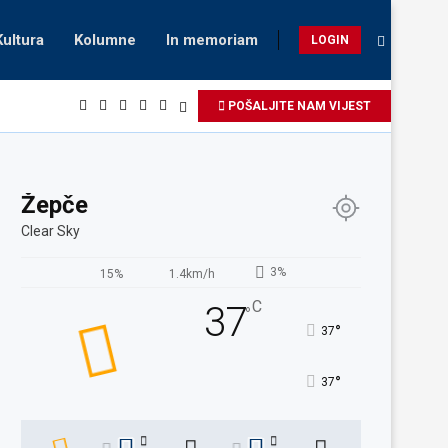
Kultura
Kolumne
In memoriam
LOGIN
POŠALJITE NAM VIJEST
Žepče
Clear Sky
3%
15%
1.4km/h
C
37
°
°
37
°
37