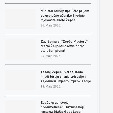
Ministar Mušija upriličio prijem
za uspješne učenike Srednje
mješovite škole Žepče
26. Maja 2026.
Završen prvi “Žepče Masters”:
Mario Željo Milošević odnio
titulu šampiona!
24. Maja 2026.
Tešanj, Žepče i Vareš: Kada
mladi biraju znanje, zdravlje i
zajednicu umjesto improvizacije
13. Maja 2026.
Žepče gradi svoje
preduzetnice: 5 biznisa koji
rastu uz BizUp Goes Local