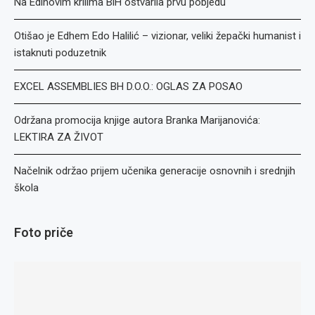
Na Edinovim krilima BiH ostvarila prvu pobjedu
Otišao je Edhem Edo Halilić – vizionar, veliki žepački humanist i
istaknuti poduzetnik
EXCEL ASSEMBLIES BH D.O.O.: OGLAS ZA POSAO
Održana promocija knjige autora Branka Marijanovića:
LEKTIRA ZA ŽIVOT
Načelnik održao prijem učenika generacije osnovnih i srednjih
škola
Foto priče