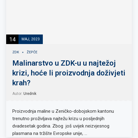
14
MAJ, 2023
ZDK
ŽEPČE
Malinarstvo u ZDK-u u najtežoj
krizi, hoće li proizvodnja doživjeti
krah?
Autor:
Urednik
Proizvodnja maline u Zeničko-dobojskom kantonu
trenutno proživljava najtežu krizu u posljednjih
dvadesetak godina. Zbog još uvijek neizvjesnog
plasmana na tržište Evropske unije, …