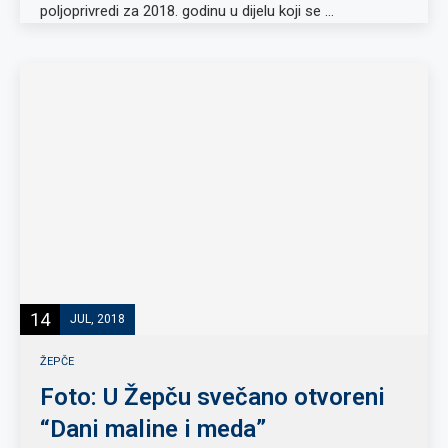
poljoprivredi za 2018. godinu u dijelu koji se …
14
JUL, 2018
ŽEPČE
Foto: U Žepču svečano otvoreni
“Dani maline i meda”