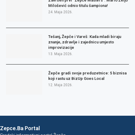
Završen prvi “Žepče Masters”: Mario Željo
Milošević odnio titulu šampiona!
24. Maja 2026.
Tešanj, Žepče i Vareš: Kada mladi biraju
znanje, zdravlje i zajednicu umjesto
improvizacije
13. Maja 2026.
Žepče gradi svoje preduzetnice: 5 biznisa
koji rastu uz BizUp Goes Local
12. Maja 2026.
Zepce.Ba Portal