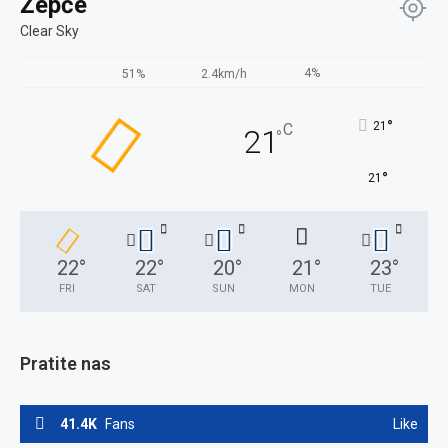
Žepče
Clear Sky
4%
51%
2.4km/h
°
21
C
21
°
°
21
22
°
22
°
20
°
21
°
23
°
FRI
SAT
SUN
MON
TUE
Pratite nas
41.4K
Fans
Like