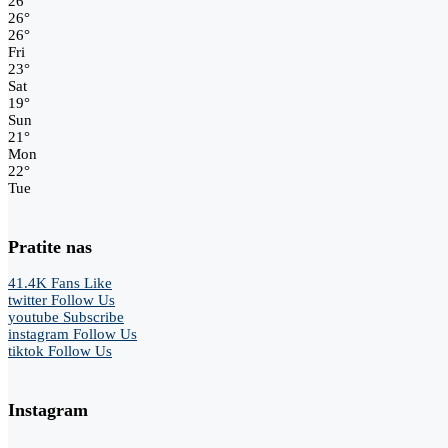
26
°
26
°
26
°
Fri
23
°
Sat
19
°
Sun
21
°
Mon
22
°
Tue
Pratite nas
41.4K
Fans
Like
twitter
Follow Us
youtube
Subscribe
instagram
Follow Us
tiktok
Follow Us
Instagram