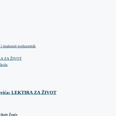
 i istaknuti poduzetnik
IRA ZA ŽIVOT
škola
anovića: LEKTIRA ZA ŽIVOT
 škole Žepče