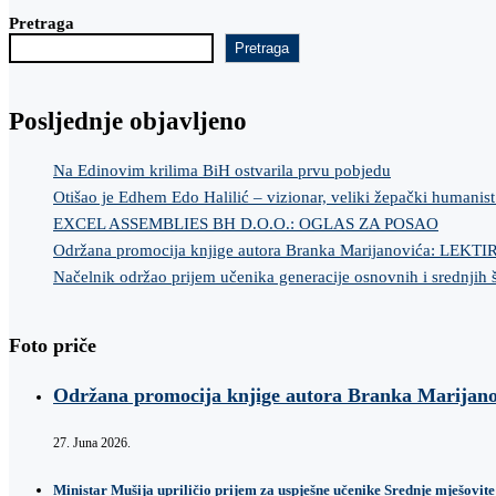
Pretraga
Pretraga
Posljednje objavljeno
Na Edinovim krilima BiH ostvarila prvu pobjedu
Otišao je Edhem Edo Halilić – vizionar, veliki žepački humanist
EXCEL ASSEMBLIES BH D.O.O.: OGLAS ZA POSAO
Održana promocija knjige autora Branka Marijanovića: LEKT
Načelnik održao prijem učenika generacije osnovnih i srednjih 
Foto priče
Održana promocija knjige autora Branka Marij
27. Juna 2026.
Ministar Mušija upriličio prijem za uspješne učenike Srednje mješovite