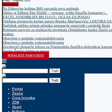
Petak, 7 Augusta, 2026
Izdvojeno
Na Edinovim krilima BiH ostvarila prvu pobjedu
Otišao je Edhem Edo Halilić – vizionar, veliki žepački humanist i...
EXCEL ASSEMBLIES BH D.O.O.: OGLAS ZA POSAO
Održana promocija knjige autora Branka Marijanovića: LEKTIRA Z
Načelnik održao prijem učenika generacije osnovnih i srednjih škola
Potpisani ugovori za realizaciju projekata Omladinske banke Žepče z
godinu
Obavijest o prekidu vodosnabdijevanja
Obavijest o prekidu vodosnabdijevanja
Zavidovići domaćin Izbora za Fotomodela Zeničko-dobojskog kanto
Zovko Žepče: Oglas za posao
POŠALJITE NAM VIJEST
Traži
Traži
Portal
Žepče
Crna hronika
ZDK
Sport
Kultura