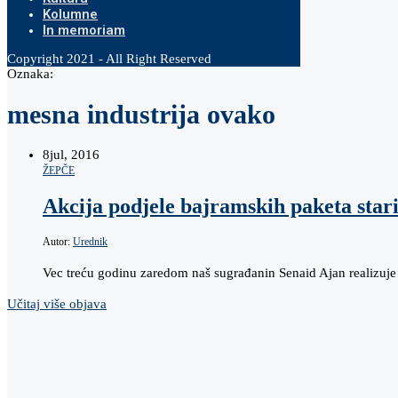
Kolumne
In memoriam
Copyright 2021 - All Right Reserved
Oznaka:
mesna industrija ovako
8
jul, 2016
ŽEPČE
Akcija podjele bajramskih paketa sta
Autor:
Urednik
Vec treću godinu zaredom naš sugrađanin Senaid Ajan realizuje 
Učitaj više objava