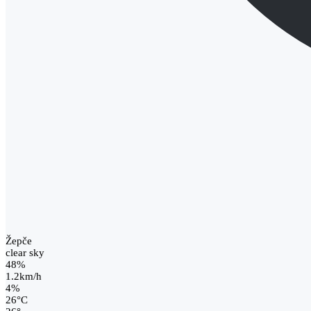
Žepče
clear sky
48%
1.2km/h
4%
26
°
C