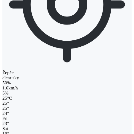
Žepče
clear sky
50%
1.6km/h
5%
25
°
C
25
°
25
°
24
°
Fri
23
°
Sat
19
°