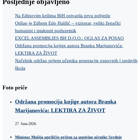
Posljednje objavljeno
Na Edinovim krilima BiH ostvarila prvu pobjedu
Otišao je Edhem Edo Halilić – vizionar, veliki žepački
humanist i istaknuti poduzetnik
EXCEL ASSEMBLIES BH D.O.O.: OGLAS ZA POSAO
Održana promocija knjige autora Branka Marijanovića:
LEKTIRA ZA ŽIVOT
Načelnik održao prijem učenika generacije osnovnih i srednjih
škola
Foto priče
Održana promocija knjige autora Branka
Marijanovića: LEKTIRA ZA ŽIVOT
27. Juna 2026.
Ministar Mušija upriličio prijem za uspješne učenike Srednje