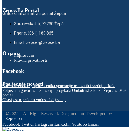
Zepce.Ba Portal
Gradski informativni portal Žepča
Sarajevska bb, 72230 Žepče
Phone: (061) 189 865
Email: zepce @ zepce.ba
O nama
Impressum
Pravila privatnosti
Facebook
Posljednje novosti
Načelnik održao prijem učenika generacije osnovnih i srednjih škola
Potpisani ugovori za realizaciju projekata Omladinske banke Žepče za 2026.
godinu
Obavijest o prekidu vodosnabdijevanja
@2025 – All Right Reserved. Designed and Developed by
Zepce.ba
Facebook
Twitter
Instagram
Linkedin
Youtube
Email