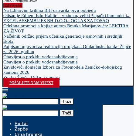
Petak, 7 Augusta, 2026
Izdvojeno
Na Edinovim krilima BiH ostvarila prvu pobjedu
Otišao je Edhem Edo Halilić – vizionar, veliki žepački humanist i...
EXCEL ASSEMBLIES BH D.O.O.: OGLAS ZA POSAO
Održana promocija knjige autora Branka Marijanovića: LEKTIRA
ZA ŽIVOT
Načelnik održao prijem učenika generacije osnovnih i srednjih
škola
Potpisani ugovori za realizaciju projekata Omladinske banke Žepče
za 2026. godinu
Obavijest o prekidu vodosnabdijevanja
Obavijest o prekidu vodosnabdijevanja
Zavidovići domaćin Izbora za Fotomodela Zeničko-dobojskog
kantona 2026
Zovko Žepče: Oglas za posao
POŠALJITE NAM VIJEST
Traži
Traži
Portal
Žepče
Crna hronika