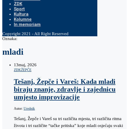
ZDK
Sport
Kultura
Kolumne
In memoriam
Copyright 2021 - All Right Reserved
Oznaka:
mladi
13
maj, 2026
ZDK
ŽEPČE
Tešanj, Žepče i Vareš: Kada mladi
biraju znanje, zdravlje i zajednicu
umjesto improvizacije
Autor:
Urednik
Tešanj, Žepče i Vareš su tri različita mjesta, tri različita ritma
života i tri različite “tačke pritiska” koje mladi osjećaju svaki