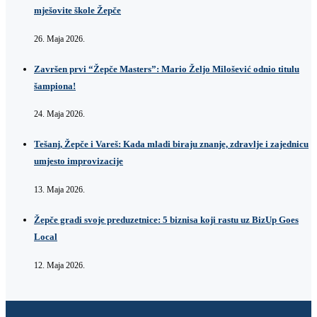
mješovite škole Žepče
26. Maja 2026.
Završen prvi “Žepče Masters”: Mario Željo Milošević odnio titulu
šampiona!
24. Maja 2026.
Tešanj, Žepče i Vareš: Kada mladi biraju znanje, zdravlje i zajednicu
umjesto improvizacije
13. Maja 2026.
Žepče gradi svoje preduzetnice: 5 biznisa koji rastu uz BizUp Goes
Local
12. Maja 2026.