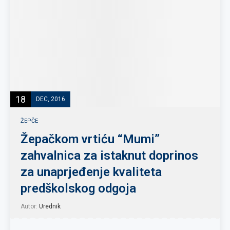
18
DEC, 2016
ŽEPČE
Žepačkom vrtiću “Mumi”
zahvalnica za istaknut doprinos
za unaprjeđenje kvaliteta
predškolskog odgoja
Autor:
Urednik