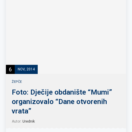
6
NOV, 2014
ŽEPČE
Foto: Dječije obdanište “Mumi”
organizovalo “Dane otvorenih
vrata”
Autor:
Urednik