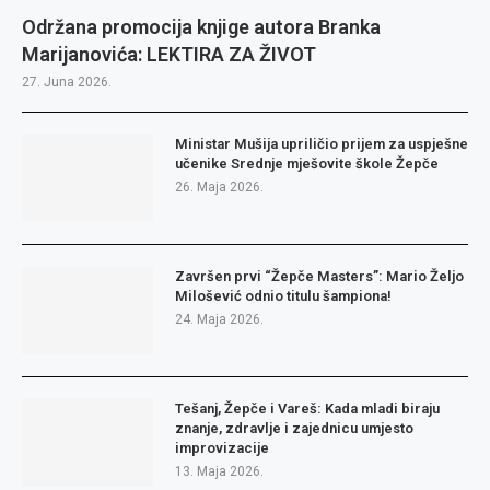
Održana promocija knjige autora Branka
Marijanovića: LEKTIRA ZA ŽIVOT
27. Juna 2026.
Ministar Mušija upriličio prijem za uspješne
učenike Srednje mješovite škole Žepče
26. Maja 2026.
Završen prvi “Žepče Masters”: Mario Željo
Milošević odnio titulu šampiona!
24. Maja 2026.
Tešanj, Žepče i Vareš: Kada mladi biraju
znanje, zdravlje i zajednicu umjesto
improvizacije
13. Maja 2026.