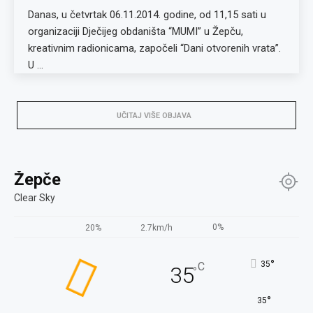
Danas, u četvrtak 06.11.2014. godine, od 11,15 sati u
organizaciji Dječijeg obdaništa “MUMI” u Žepču,
kreativnim radionicama, započeli “Dani otvorenih vrata”.
U …
UČITAJ VIŠE OBJAVA
Žepče
Clear Sky
0%
20%
2.7km/h
°
35
C
35
°
°
35