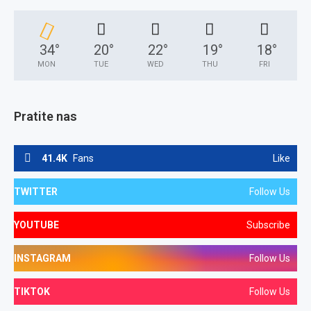
34
°
20
°
22
°
19
°
18
°
MON
TUE
WED
THU
FRI
Pratite nas
41.4K
Fans
Like
TWITTER
Follow Us
YOUTUBE
Subscribe
INSTAGRAM
Follow Us
TIKTOK
Follow Us