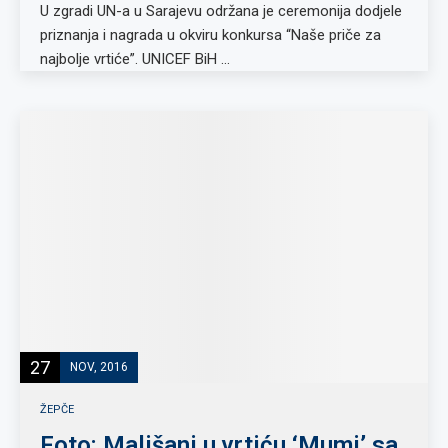
U zgradi UN-a u Sarajevu održana je ceremonija dodjele
priznanja i nagrada u okviru konkursa “Naše priče za
najbolje vrtiće”. UNICEF BiH …
27
NOV, 2016
ŽEPČE
Foto: Mališani u vrtiću ‘Mumi’ sa