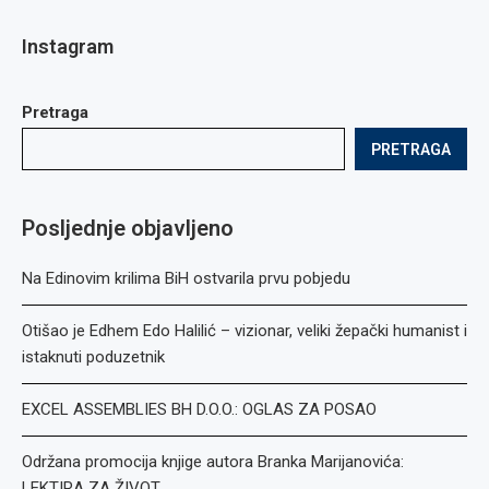
Instagram
Pretraga
PRETRAGA
Posljednje objavljeno
Na Edinovim krilima BiH ostvarila prvu pobjedu
Otišao je Edhem Edo Halilić – vizionar, veliki žepački humanist i
istaknuti poduzetnik
EXCEL ASSEMBLIES BH D.O.O.: OGLAS ZA POSAO
Održana promocija knjige autora Branka Marijanovića:
LEKTIRA ZA ŽIVOT