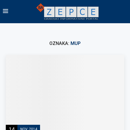
OZNAKA:
MUP
14
NOV, 2014