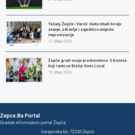
Tešanj, Žepče i Vareš: Kada mladi biraju
znanje, zdravlje i zajednicu umjesto
improvizacije
13. Maja 2026.
Žepče gradi svoje preduzetnice: 5 biznisa
koji rastu uz BizUp Goes Local
12. Maja 2026.
Zepce.Ba Portal
Gradski informativni portal Žepča
Sarajevska bb, 72230 Žepče