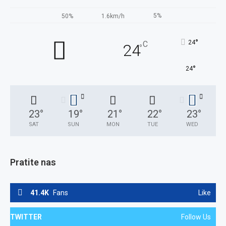
5%
50%
1.6km/h
°
24
C
24
°
°
24
23
°
19
°
21
°
22
°
23
°
SAT
SUN
MON
TUE
WED
Pratite nas
41.4K
Fans
Like
TWITTER
Follow Us