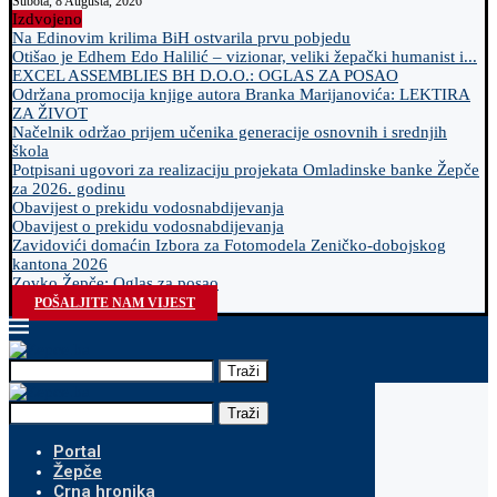
Subota, 8 Augusta, 2026
Izdvojeno
Na Edinovim krilima BiH ostvarila prvu pobjedu
Otišao je Edhem Edo Halilić – vizionar, veliki žepački humanist i...
EXCEL ASSEMBLIES BH D.O.O.: OGLAS ZA POSAO
Održana promocija knjige autora Branka Marijanovića: LEKTIRA
ZA ŽIVOT
Načelnik održao prijem učenika generacije osnovnih i srednjih
škola
Potpisani ugovori za realizaciju projekata Omladinske banke Žepče
za 2026. godinu
Obavijest o prekidu vodosnabdijevanja
Obavijest o prekidu vodosnabdijevanja
Zavidovići domaćin Izbora za Fotomodela Zeničko-dobojskog
kantona 2026
Zovko Žepče: Oglas za posao
POŠALJITE NAM VIJEST
Traži
Traži
Portal
Žepče
Crna hronika