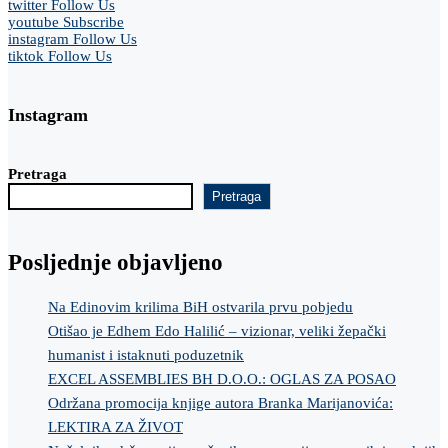
twitter
Follow Us
youtube
Subscribe
instagram
Follow Us
tiktok
Follow Us
Instagram
Pretraga
Pretraga
Posljednje objavljeno
Na Edinovim krilima BiH ostvarila prvu pobjedu
Otišao je Edhem Edo Halilić – vizionar, veliki žepački
humanist i istaknuti poduzetnik
EXCEL ASSEMBLIES BH D.O.O.: OGLAS ZA POSAO
Održana promocija knjige autora Branka Marijanovića:
LEKTIRA ZA ŽIVOT