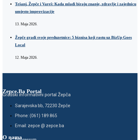
Tešanj, Žepče i Vareš: Kada mladi biraju znanje, zdravlje i zajednicu
umjesto improvizacije
13. Maja 2026.
Žepče gradi svoje preduzetnice: 5 biznisa koji rastu uz BizUp Goes
Local
12. Maja 2026.
Zepce.Ba Portal
Gradski informativni portal Žepča
Sarajevska bb, 72230 Žepče
Phone: (061) 189 865
Email: zepce @ zepce.ba
O nama
Impressum