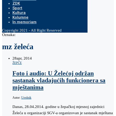
ZDK
Sport
Kultura
Kolumne
In memoriam
Copyright 2021 - All Right Reserved
Oznaka:
mz želeća
28
apr, 2014
ŽEPČE
Foto i audio: U Želećoj održan
sastanak vladajućih funkcionera sa
mještanima
Autor:
Urednik
Danas, 28.04.2014. godine u žepačkoj mjesnoj zajednici
Želeća u organizaciji SGV-a organizovan je sastanak mještana