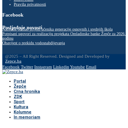
Pravila privatnosti
Facebook
Posljednje novosti
Načelnik održao prijem učenika generacije osnovnih i srednjih škola
Potpisani ugovori za realizaciju projekata Omladinske banke Žepče za 2026.
godinu
Obavijest o prekidu vodosnabdijevanja
@2025 – All Right Reserved. Designed and Developed by
Zepce.ba
Facebook
Twitter
Instagram
Linkedin
Youtube
Email
Portal
Žepče
Crna hronika
ZDK
Sport
Kultura
Kolumne
In memoriam