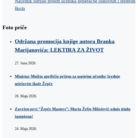
Načelnik održao prijem učenika generacije osnovnih i srednjih
škola
Foto priče
Održana promocija knjige autora Branka
Marijanovića: LEKTIRA ZA ŽIVOT
27. Juna 2026.
Ministar Mušija upriličio prijem za uspješne učenike Srednje
mješovite škole Žepče
26. Maja 2026.
Završen prvi “Žepče Masters”: Mario Željo Milošević odnio titulu
šampiona!
24. Maja 2026.