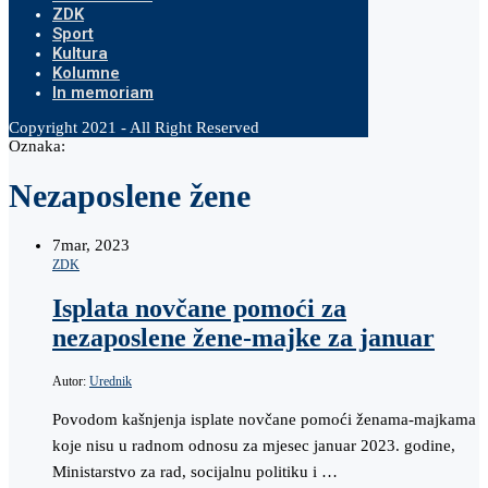
ZDK
Sport
Kultura
Kolumne
In memoriam
Copyright 2021 - All Right Reserved
Oznaka:
Nezaposlene žene
7
mar, 2023
ZDK
Isplata novčane pomoći za
nezaposlene žene-majke za januar
Autor:
Urednik
Povodom kašnjenja isplate novčane pomoći ženama-majkama
koje nisu u radnom odnosu za mjesec januar 2023. godine,
Ministarstvo za rad, socijalnu politiku i …