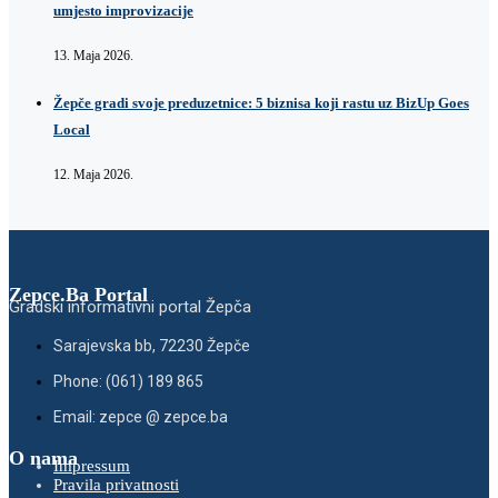
umjesto improvizacije
13. Maja 2026.
Žepče gradi svoje preduzetnice: 5 biznisa koji rastu uz BizUp Goes
Local
12. Maja 2026.
Zepce.Ba Portal
Gradski informativni portal Žepča
Sarajevska bb, 72230 Žepče
Phone: (061) 189 865
Email: zepce @ zepce.ba
O nama
Impressum
Pravila privatnosti