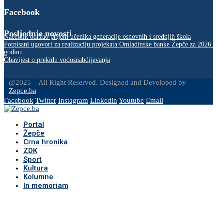
Facebook
Posljednje novosti
Načelnik održao prijem učenika generacije osnovnih i srednjih škola
Potpisani ugovori za realizaciju projekata Omladinske banke Žepče za 2026.
godinu
Obavijest o prekidu vodosnabdijevanja
@2025 – All Right Reserved. Designed and Developed by
Zepce.ba
Facebook
Twitter
Instagram
Linkedin
Youtube
Email
Portal
Žepče
Crna hronika
ZDK
Sport
Kultura
Kolumne
In memoriam