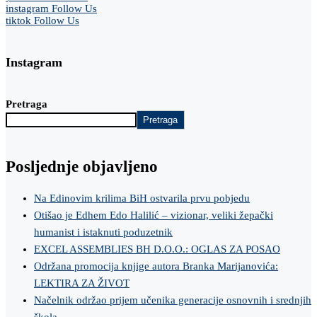
instagram
Follow Us
tiktok
Follow Us
Instagram
Pretraga
Pretraga
Posljednje objavljeno
Na Edinovim krilima BiH ostvarila prvu pobjedu
Otišao je Edhem Edo Halilić – vizionar, veliki žepački
humanist i istaknuti poduzetnik
EXCEL ASSEMBLIES BH D.O.O.: OGLAS ZA POSAO
Održana promocija knjige autora Branka Marijanovića:
LEKTIRA ZA ŽIVOT
Načelnik održao prijem učenika generacije osnovnih i srednjih
škola