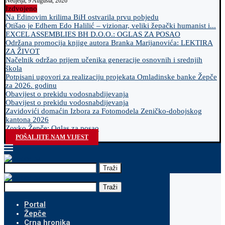
Nedjelja, 9 Augusta, 2026
Izdvojeno
Na Edinovim krilima BiH ostvarila prvu pobjedu
Otišao je Edhem Edo Halilić – vizionar, veliki žepački humanist i...
EXCEL ASSEMBLIES BH D.O.O.: OGLAS ZA POSAO
Održana promocija knjige autora Branka Marijanovića: LEKTIRA
ZA ŽIVOT
Načelnik održao prijem učenika generacije osnovnih i srednjih
škola
Potpisani ugovori za realizaciju projekata Omladinske banke Žepče
za 2026. godinu
Obavijest o prekidu vodosnabdijevanja
Obavijest o prekidu vodosnabdijevanja
Zavidovići domaćin Izbora za Fotomodela Zeničko-dobojskog
kantona 2026
Zovko Žepče: Oglas za posao
POŠALJITE NAM VIJEST
Traži
Traži
Portal
Žepče
Crna hronika