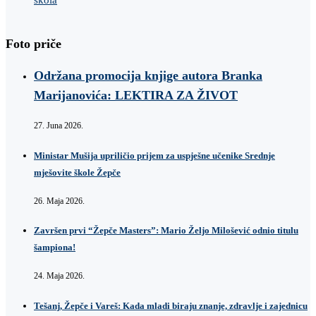
Foto priče
Održana promocija knjige autora Branka
Marijanovića: LEKTIRA ZA ŽIVOT
27. Juna 2026.
Ministar Mušija upriličio prijem za uspješne učenike Srednje
mješovite škole Žepče
26. Maja 2026.
Završen prvi “Žepče Masters”: Mario Željo Milošević odnio titulu
šampiona!
24. Maja 2026.
Tešanj, Žepče i Vareš: Kada mladi biraju znanje, zdravlje i zajednicu