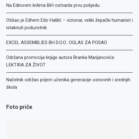
Na Edinovim krilima BiH ostvarila prvu pobjedu
Otišao je Edhem Edo Halilić – vizionar, veliki žepački humanist i
istaknuti poduzetnik
EXCEL ASSEMBLIES BH D.O.O.: OGLAS ZA POSAO
Održana promocija knjige autora Branka Marijanovića:
LEKTIRA ZA ŽIVOT
Načelnik održao prijem učenika generacije osnovnih i srednjih
škola
Foto priče