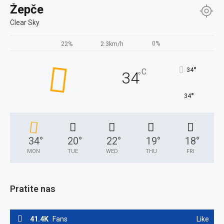
Žepče
Clear Sky
0%
22%
2.3km/h
°
34
C
34
°
°
34
34
°
20
°
22
°
19
°
18
°
MON
TUE
WED
THU
FRI
Pratite nas
41.4K
Fans
Like