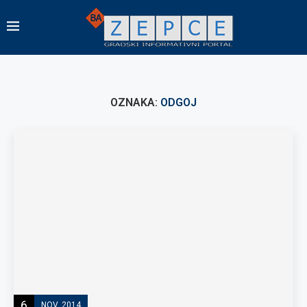
OZNAKA:
ODGOJ
6
NOV, 2014