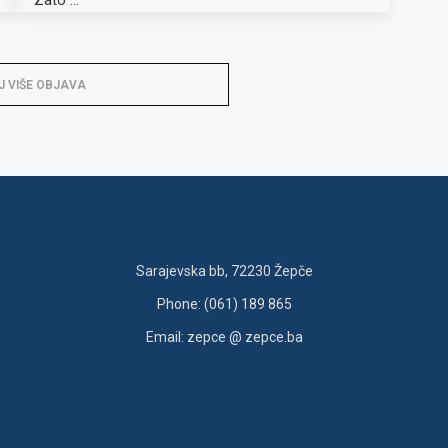
J VIŠE OBJAVA
Sarajevska bb, 72230 Žepče
Phone: (061) 189 865
Email: zepce @ zepce.ba