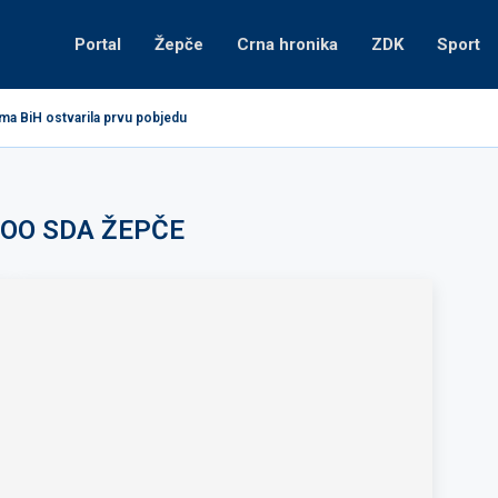
Portal
Žepče
Crna hronika
ZDK
Sport
ima BiH ostvarila prvu pobjedu
OO SDA ŽEPČE