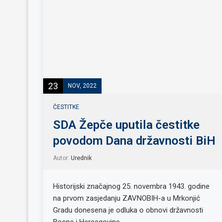
23
NOV, 2022
ČESTITKE
SDA Žepče uputila čestitke
povodom Dana državnosti BiH
Autor:
Urednik
Historijski značajnog 25. novembra 1943. godine
na prvom zasjedanju ZAVNOBIH-a u Mrkonjić
Gradu donesena je odluka o obnovi državnosti
Bosne i Hercegovine. …