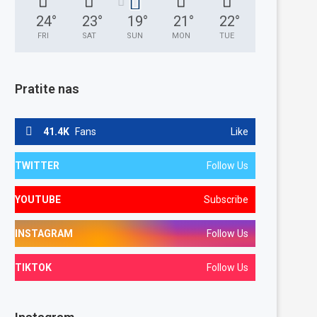
24
°
23
°
19
°
21
°
22
°
FRI
SAT
SUN
MON
TUE
Pratite nas
41.4K
Fans
Like
TWITTER
Follow Us
YOUTUBE
Subscribe
INSTAGRAM
Follow Us
TIKTOK
Follow Us