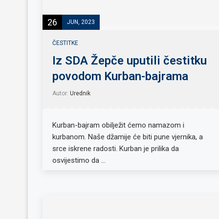
26
JUN, 2023
ČESTITKE
Iz SDA Žepče uputili čestitku
povodom Kurban-bajrama
Autor:
Urednik
Kurban-bajram obilježit ćemo namazom i
kurbanom. Naše džamije će biti pune vjernika, a
srce iskrene radosti. Kurban je prilika da
osvijestimo da …