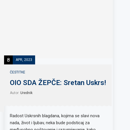
8
APR, 2023
ČESTITKE
OIO SDA ŽEPČE: Sretan Uskrs!
Autor:
Urednik
Radost Uskrsnih blagdana, kojima se slavi nova
nada, život i ljubav, neka bude podsticaj za
međusobno poštovanje i razumijevanje, kako