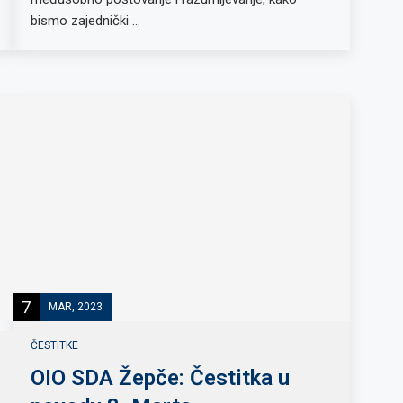
bismo zajednički …
7
MAR, 2023
ČESTITKE
OIO SDA Žepče: Čestitka u