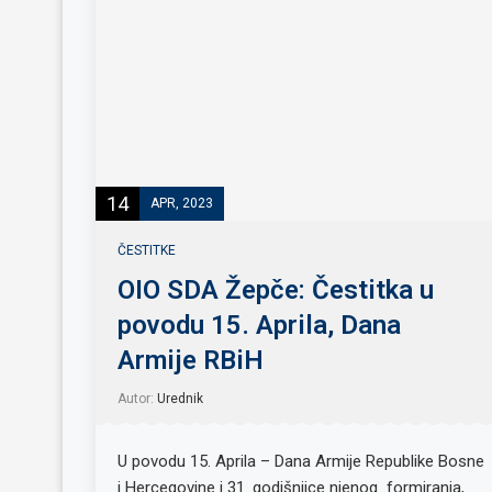
14
APR, 2023
ČESTITKE
OIO SDA Žepče: Čestitka u
povodu 15. Aprila, Dana
Armije RBiH
Autor:
Urednik
U povodu 15. Aprila – Dana Armije Republike Bosne
i Hercegovine i 31. godišnjice njenog formiranja,