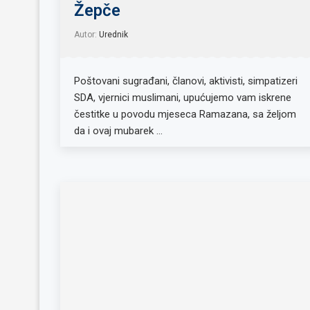
Žepče
Autor:
Urednik
Poštovani sugrađani, članovi, aktivisti, simpatizeri
SDA, vjernici muslimani, upućujemo vam iskrene
čestitke u povodu mjeseca Ramazana, sa željom
da i ovaj mubarek …