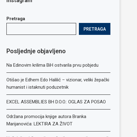
Instagram
Pretraga
PRETRAGA
Posljednje objavljeno
Na Edinovim krilima BiH ostvarila prvu pobjedu
Otišao je Edhem Edo Halilić – vizionar, veliki žepački
humanist i istaknuti poduzetnik
EXCEL ASSEMBLIES BH D.O.O.: OGLAS ZA POSAO
Održana promocija knjige autora Branka
Marijanovića: LEKTIRA ZA ŽIVOT