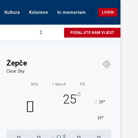
Kultura
Kolumne
In memoriam
LOGIN
POŠALJITE NAM VIJEST
Žepče
Clear Sky
5%
50%
1.6km/h
C
25
°
°
25
°
25