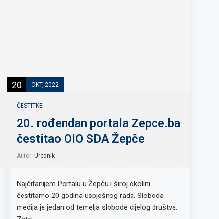
20
OKT, 2022
ČESTITKE
20. rođendan portala Zepce.ba
čestitao OIO SDA Žepče
Autor:
Urednik
Najčitanijem Portalu u Žepču i široj okolini
čestitamo 20 godina uspješnog rada. Sloboda
medija je jedan od temelja slobode cijelog društva.
Zato …