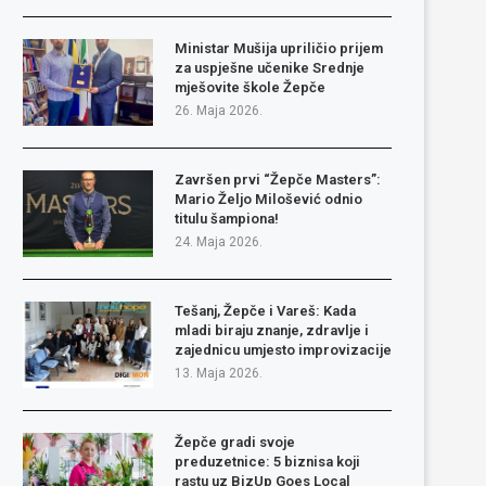
Ministar Mušija upriličio prijem
za uspješne učenike Srednje
mješovite škole Žepče
26. Maja 2026.
Završen prvi “Žepče Masters”:
Mario Željo Milošević odnio
titulu šampiona!
24. Maja 2026.
Tešanj, Žepče i Vareš: Kada
mladi biraju znanje, zdravlje i
zajednicu umjesto improvizacije
13. Maja 2026.
Žepče gradi svoje
preduzetnice: 5 biznisa koji
rastu uz BizUp Goes Local