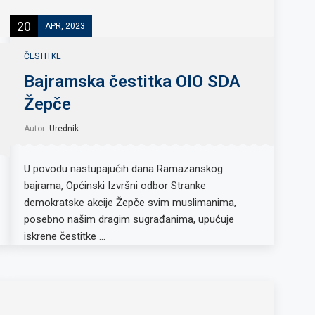
20
APR, 2023
ČESTITKE
Bajramska čestitka OIO SDA
Žepče
Autor:
Urednik
U povodu nastupajućih dana Ramazanskog
bajrama, Općinski Izvršni odbor Stranke
demokratske akcije Žepče svim muslimanima,
posebno našim dragim sugrađanima, upućuje
iskrene čestitke …