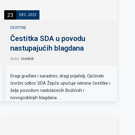
23
DEC, 2022
ČESTITKE
Čestitka SDA u povodu
nastupajućih blagdana
Autor:
Urednik
Dragi građani i saradnici, dragi prijatelji, Općinski
Izvršni odbor SDA Žepče upućuje iskrene čestitke i
želje povodom nadolazećih Božićnih i
novogodišnjih blagdana. …