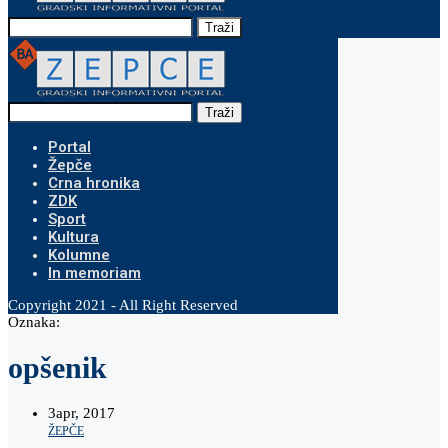
Traži
Traži
Portal
Žepče
Crna hronika
ZDK
Sport
Kultura
Kolumne
In memoriam
Copyright 2021 - All Right Reserved
Oznaka:
opšenik
3
apr, 2017
ŽEPČE