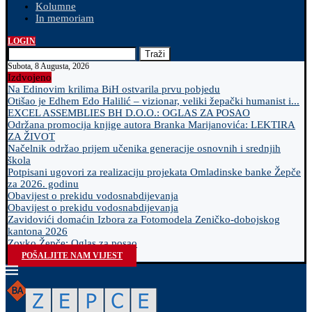
Kolumne
In memoriam
LOGIN
Traži
Subota, 8 Augusta, 2026
Izdvojeno
Na Edinovim krilima BiH ostvarila prvu pobjedu
Otišao je Edhem Edo Halilić – vizionar, veliki žepački humanist i...
EXCEL ASSEMBLIES BH D.O.O.: OGLAS ZA POSAO
Održana promocija knjige autora Branka Marijanovića: LEKTIRA
ZA ŽIVOT
Načelnik održao prijem učenika generacije osnovnih i srednjih
škola
Potpisani ugovori za realizaciju projekata Omladinske banke Žepče
za 2026. godinu
Obavijest o prekidu vodosnabdijevanja
Obavijest o prekidu vodosnabdijevanja
Zavidovići domaćin Izbora za Fotomodela Zeničko-dobojskog
kantona 2026
Zovko Žepče: Oglas za posao
POŠALJITE NAM VIJEST