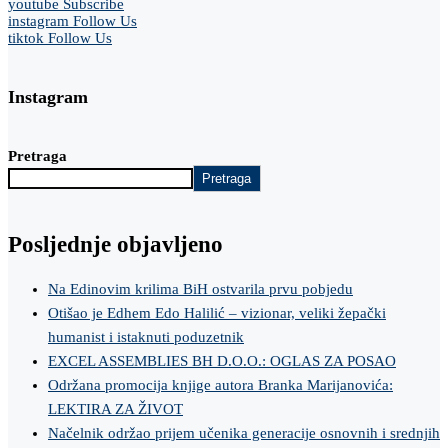
youtube
Subscribe
instagram
Follow Us
tiktok
Follow Us
Instagram
Pretraga
Pretraga
Posljednje objavljeno
Na Edinovim krilima BiH ostvarila prvu pobjedu
Otišao je Edhem Edo Halilić – vizionar, veliki žepački
humanist i istaknuti poduzetnik
EXCEL ASSEMBLIES BH D.O.O.: OGLAS ZA POSAO
Održana promocija knjige autora Branka Marijanovića:
LEKTIRA ZA ŽIVOT
Načelnik održao prijem učenika generacije osnovnih i srednjih