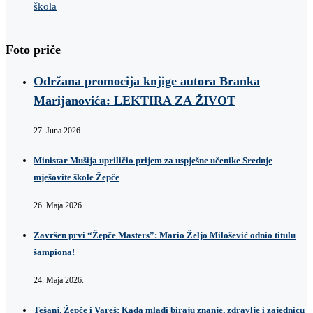
škola
Foto priče
Održana promocija knjige autora Branka
Marijanovića: LEKTIRA ZA ŽIVOT
27. Juna 2026.
Ministar Mušija upriličio prijem za uspješne učenike Srednje
mješovite škole Žepče
26. Maja 2026.
Završen prvi “Žepče Masters”: Mario Željo Milošević odnio titulu
šampiona!
24. Maja 2026.
Tešanj, Žepče i Vareš: Kada mladi biraju znanje, zdravlje i zajednicu