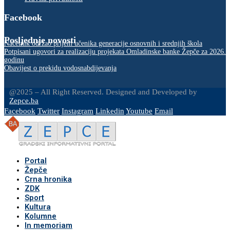
Facebook
Posljednje novosti
Načelnik održao prijem učenika generacije osnovnih i srednjih škola
Potpisani ugovori za realizaciju projekata Omladinske banke Žepče za 2026.
godinu
Obavijest o prekidu vodosnabdijevanja
@2025 – All Right Reserved. Designed and Developed by
Zepce.ba
Facebook
Twitter
Instagram
Linkedin
Youtube
Email
Portal
Žepče
Crna hronika
ZDK
Sport
Kultura
Kolumne
In memoriam