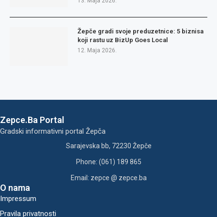
13. Maja 2026.
Žepče gradi svoje preduzetnice: 5 biznisa
koji rastu uz BizUp Goes Local
12. Maja 2026.
Zepce.Ba Portal
Gradski informativni portal Žepča
Sarajevska bb, 72230 Žepče
Phone: (061) 189 865
Email: zepce @ zepce.ba
O nama
Impressum
Pravila privatnosti