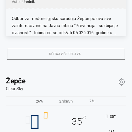
Autor:
Urednik
Odbor za međureligijsku saradnju Žepče poziva sve
zainteresovane na Javnu tribinu “Prevencija i suzbijanje
ovisnosti”. Tribina će se održati 05.02.2016. godine u …
UČITAJ VIŠE OBJAVA
Žepče
Clear Sky
7%
26%
2.3km/h
°
35
C
35
°