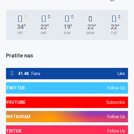
°
35
34
°
22
°
19
°
22
°
22
°
FRI
SAT
SUN
MON
TUE
Pratite nas
41.4K
Fans
Like
TWITTER
Follow Us
YOUTUBE
Subscribe
INSTAGRAM
Follow Us
TIKTOK
Follow Us