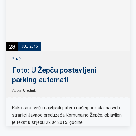
28
JUL, 2015
ŽEPČE
Foto: U Žepču postavljeni
parking-automati
Autor:
Urednik
Kako smo već i najvljivali putem našeg portala, na web
stranici Javnog preduzeća Komunalno Žepče, objavljen
je tekst u srijedu 22.04.2015. godine …