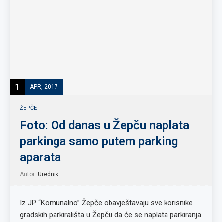
1
APR, 2017
ŽEPČE
Foto: Od danas u Žepču naplata
parkinga samo putem parking
aparata
Autor:
Urednik
Iz JP “Komunalno” Žepče obavještavaju sve korisnike
gradskih parkirališta u Žepču da će se naplata parkiranja