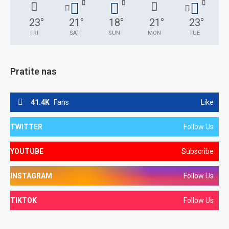
23
°
21
°
18
°
21
°
23
°
FRI
SAT
SUN
MON
TUE
Pratite nas
41.4K
Fans
Like
TWITTER
Follow Us
YOUTUBE
Subscribe
INSTAGRAM
Follow Us
TIKTOK
Follow Us