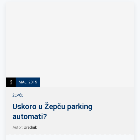
6
MAJ, 2015
ŽEPČE
Uskoro u Žepču parking
automati?
Autor:
Urednik