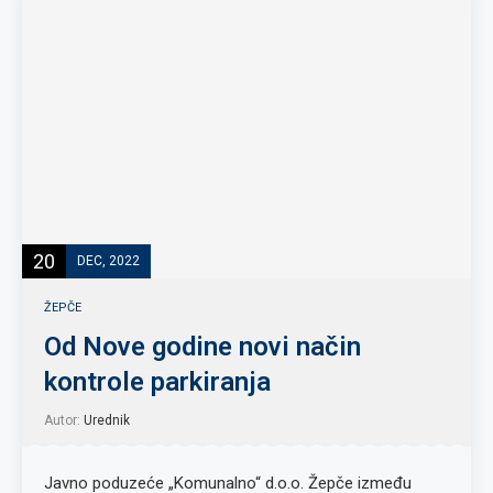
20
DEC, 2022
ŽEPČE
Od Nove godine novi način
kontrole parkiranja
Autor:
Urednik
Javno poduzeće „Komunalno“ d.o.o. Žepče između