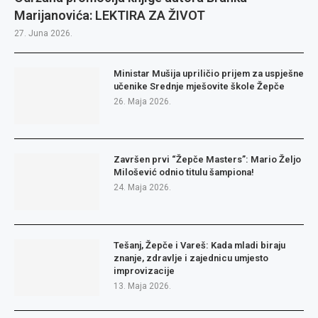
Marijanovića: LEKTIRA ZA ŽIVOT
27. Juna 2026.
Ministar Mušija upriličio prijem za uspješne
učenike Srednje mješovite škole Žepče
26. Maja 2026.
Završen prvi “Žepče Masters”: Mario Željo
Milošević odnio titulu šampiona!
24. Maja 2026.
Tešanj, Žepče i Vareš: Kada mladi biraju
znanje, zdravlje i zajednicu umjesto
improvizacije
13. Maja 2026.