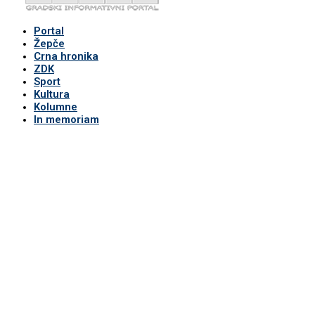
Portal
Žepče
Crna hronika
ZDK
Sport
Kultura
Kolumne
In memoriam