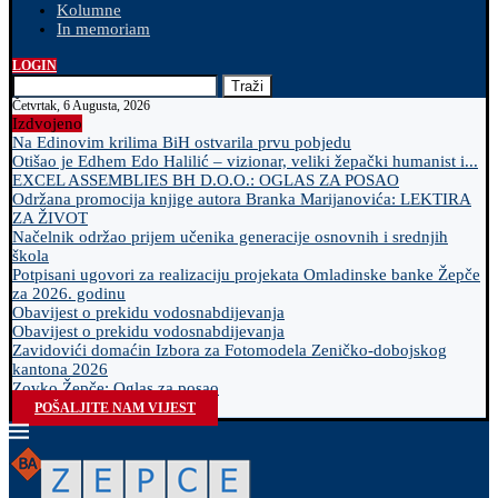
Kolumne
In memoriam
LOGIN
Traži
Četvrtak, 6 Augusta, 2026
Izdvojeno
Na Edinovim krilima BiH ostvarila prvu pobjedu
Otišao je Edhem Edo Halilić – vizionar, veliki žepački humanist i...
EXCEL ASSEMBLIES BH D.O.O.: OGLAS ZA POSAO
Održana promocija knjige autora Branka Marijanovića: LEKTIRA
ZA ŽIVOT
Načelnik održao prijem učenika generacije osnovnih i srednjih
škola
Potpisani ugovori za realizaciju projekata Omladinske banke Žepče
za 2026. godinu
Obavijest o prekidu vodosnabdijevanja
Obavijest o prekidu vodosnabdijevanja
Zavidovići domaćin Izbora za Fotomodela Zeničko-dobojskog
kantona 2026
Zovko Žepče: Oglas za posao
POŠALJITE NAM VIJEST