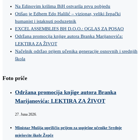
Na Edinovim krilima BiH ostvarila prvu pobjedu
Otišao je Edhem Edo Halilić – vizionar, veliki žepački
humanist i istaknuti poduzetnik
EXCEL ASSEMBLIES BH D.O.O.: OGLAS ZA POSAO
Održana promocija knjige autora Branka Marijanovića:
LEKTIRA ZA ŽIVOT
Načelnik održao prijem učenika generacije osnovnih i srednjih
škola
Foto priče
Održana promocija knjige autora Branka
Marijanovića: LEKTIRA ZA ŽIVOT
27. Juna 2026.
Ministar Mušija upriličio prijem za uspješne učenike Srednje
mješovite škole Žepče