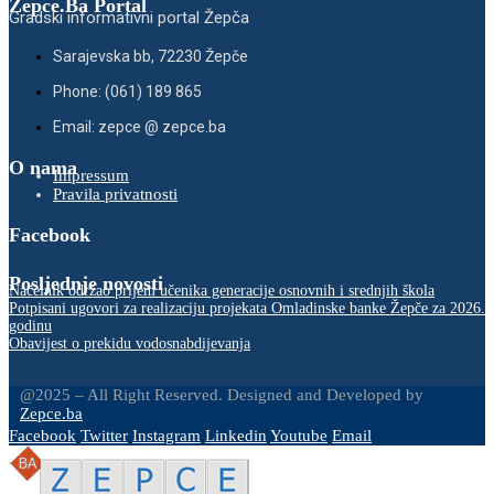
Zepce.Ba Portal
Gradski informativni portal Žepča
Sarajevska bb, 72230 Žepče
Phone: (061) 189 865
Email: zepce @ zepce.ba
O nama
Impressum
Pravila privatnosti
Facebook
Posljednje novosti
Načelnik održao prijem učenika generacije osnovnih i srednjih škola
Potpisani ugovori za realizaciju projekata Omladinske banke Žepče za 2026.
godinu
Obavijest o prekidu vodosnabdijevanja
@2025 – All Right Reserved. Designed and Developed by
Zepce.ba
Facebook
Twitter
Instagram
Linkedin
Youtube
Email