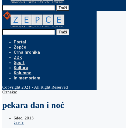
Traži
Traži
Portal
Žepče
Crna hronika
ZDK
Sport
Kultura
Kolumne
In memoriam
Copyright 2021 - All Right Reserved
Oznaka:
pekara dan i noć
6
dec, 2013
ŽEPČE