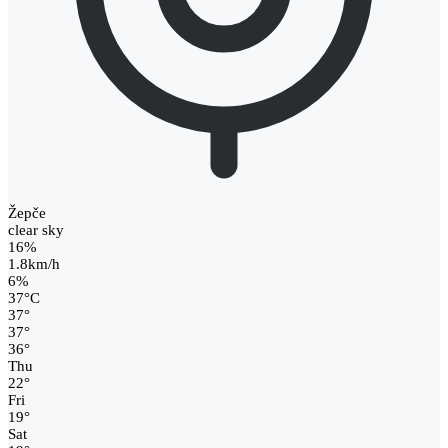
Žepče
clear sky
16%
1.8km/h
6%
37
°
C
37
°
37
°
36
°
Thu
22
°
Fri
19
°
Sat