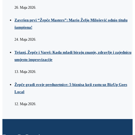
26. Maja 2026.
Završen prvi “Žepče Masters”: Mario Željo Milošević odnio titulu
šampiona!
24. Maja 2026.
Tešanj, Žepče i Vareš: Kada mladi biraju znanje, zdravlje i zajednicu
umjesto improvizacije
13. Maja 2026.
Žepče gradi svoje preduzetnice: 5 biznisa koji rastu uz BizUp Goes
Local
12. Maja 2026.