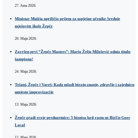
27. Juna 2026.
Ministar Mušija upriličio prijem za uspješne učenike Srednje
mješovite škole Žepče
26. Maja 2026.
Završen prvi “Žepče Masters”: Mario Željo Milošević odnio titulu
šampiona!
24. Maja 2026.
Tešanj, Žepče i Vareš: Kada mladi biraju znanje, zdravlje i zajednicu
umjesto improvizacije
13. Maja 2026.
Žepče gradi svoje preduzetnice: 5 biznisa koji rastu uz BizUp Goes
Local
12. Maja 2026.