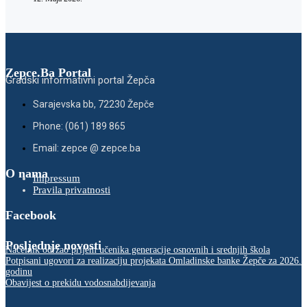
Zepce.Ba Portal
Gradski informativni portal Žepča
Sarajevska bb, 72230 Žepče
Phone: (061) 189 865
Email: zepce @ zepce.ba
O nama
Impressum
Pravila privatnosti
Facebook
Posljednje novosti
Načelnik održao prijem učenika generacije osnovnih i srednjih škola
Potpisani ugovori za realizaciju projekata Omladinske banke Žepče za 2026.
godinu
Obavijest o prekidu vodosnabdijevanja