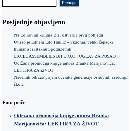
Pretraga
Posljednje objavljeno
Na Edinovim krilima BiH ostvarila prvu pobjedu
Otišao je Edhem Edo Halilić – vizionar, veliki žepački
humanist i istaknuti poduzetnik
EXCEL ASSEMBLIES BH D.O.O.: OGLAS ZA POSAO
Održana promocija knjige autora Branka Marijanovića:
LEKTIRA ZA ŽIVOT
Načelnik održao prijem učenika generacije osnovnih i srednjih
škola
Foto priče
Održana promocija knjige autora Branka
Marijanovića: LEKTIRA ZA ŽIVOT