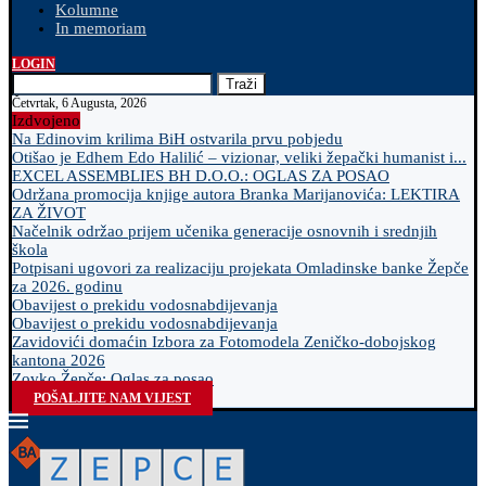
Kolumne
In memoriam
LOGIN
Traži
Četvrtak, 6 Augusta, 2026
Izdvojeno
Na Edinovim krilima BiH ostvarila prvu pobjedu
Otišao je Edhem Edo Halilić – vizionar, veliki žepački humanist i...
EXCEL ASSEMBLIES BH D.O.O.: OGLAS ZA POSAO
Održana promocija knjige autora Branka Marijanovića: LEKTIRA
ZA ŽIVOT
Načelnik održao prijem učenika generacije osnovnih i srednjih
škola
Potpisani ugovori za realizaciju projekata Omladinske banke Žepče
za 2026. godinu
Obavijest o prekidu vodosnabdijevanja
Obavijest o prekidu vodosnabdijevanja
Zavidovići domaćin Izbora za Fotomodela Zeničko-dobojskog
kantona 2026
Zovko Žepče: Oglas za posao
POŠALJITE NAM VIJEST