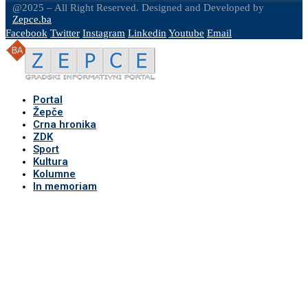
@2025 – All Right Reserved. Designed and Developed by
Zepce.ba
Facebook
Twitter
Instagram
Linkedin
Youtube
Email
Portal
Žepče
Crna hronika
ZDK
Sport
Kultura
Kolumne
In memoriam