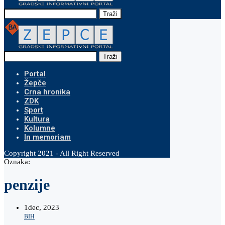
Traži
Traži
Portal
Žepče
Crna hronika
ZDK
Sport
Kultura
Kolumne
In memoriam
Copyright 2021 - All Right Reserved
Oznaka:
penzije
1
dec, 2023
BIH