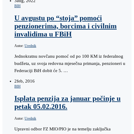
3
aug, 2022
BIH
U avgustu po “stoja” pomoći
penzionerima, borcima i civilnim
invalidima u FBiH
Autor:
Urednik
Jednokratnu novčanu pomoć od po 100 KM iz federalnog
budžeta, uz svoja redovna mjesečna primanja, penzioneri u
Federaciji BiH dobit će 5. …
2
feb, 2016
BIH
Isplata penzija za januar počinje u
petak 05.02.2016.
Autor:
Urednik
Upravni odbor FZ MIO/PIO je na temelju zaključka