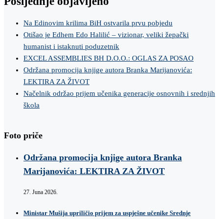
Posljednje objavljeno
Na Edinovim krilima BiH ostvarila prvu pobjedu
Otišao je Edhem Edo Halilić – vizionar, veliki žepački
humanist i istaknuti poduzetnik
EXCEL ASSEMBLIES BH D.O.O.: OGLAS ZA POSAO
Održana promocija knjige autora Branka Marijanovića:
LEKTIRA ZA ŽIVOT
Načelnik održao prijem učenika generacije osnovnih i srednjih
škola
Foto priče
Održana promocija knjige autora Branka
Marijanovića: LEKTIRA ZA ŽIVOT
27. Juna 2026.
Ministar Mušija upriličio prijem za uspješne učenike Srednje