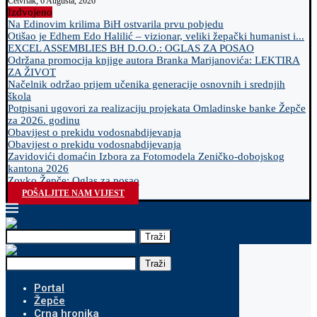
Četvrtak, 6 Augusta, 2026
Izdvojeno
Na Edinovim krilima BiH ostvarila prvu pobjedu
Otišao je Edhem Edo Halilić – vizionar, veliki žepački humanist i...
EXCEL ASSEMBLIES BH D.O.O.: OGLAS ZA POSAO
Održana promocija knjige autora Branka Marijanovića: LEKTIRA
ZA ŽIVOT
Načelnik održao prijem učenika generacije osnovnih i srednjih
škola
Potpisani ugovori za realizaciju projekata Omladinske banke Žepče
za 2026. godinu
Obavijest o prekidu vodosnabdijevanja
Obavijest o prekidu vodosnabdijevanja
Zavidovići domaćin Izbora za Fotomodela Zeničko-dobojskog
kantona 2026
Zovko Žepče: Oglas za posao
POŠALJITE NAM VIJEST
Traži
Traži
Portal
Žepče
Crna hronika