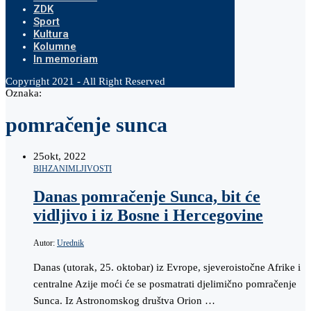
ZDK
Sport
Kultura
Kolumne
In memoriam
Copyright 2021 - All Right Reserved
Oznaka:
pomračenje sunca
25
okt, 2022
BIH
ZANIMLJIVOSTI
Danas pomračenje Sunca, bit će
vidljivo i iz Bosne i Hercegovine
Autor:
Urednik
Danas (utorak, 25. oktobar) iz Evrope, sjeveroistočne Afrike i
centralne Azije moći će se posmatrati djelimično pomračenje
Sunca. Iz Astronomskog društva Orion …