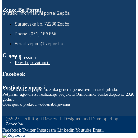
Zepce.Ba Portal
Gradski informativni portal Žepča
Sarajevska bb, 72230 Žepče
Phone: (061) 189 865
Email: zepce @ zepce.ba
O nama
Impressum
Pravila privatnosti
Facebook
Posljednje novosti
Načelnik održao prijem učenika generacije osnovnih i srednjih škola
Potpisani ugovori za realizaciju projekata Omladinske banke Žepče za 2026.
godinu
Obavijest o prekidu vodosnabdijevanja
@2025 – All Right Reserved. Designed and Developed by
Zepce.ba
Facebook
Twitter
Instagram
Linkedin
Youtube
Email