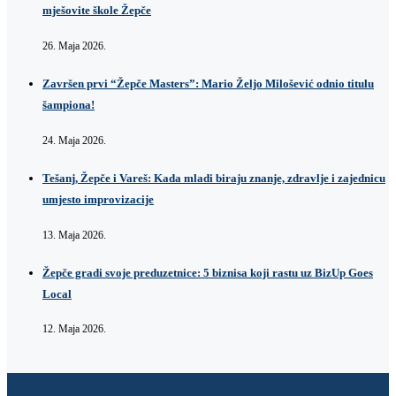
mješovite škole Žepče
26. Maja 2026.
Završen prvi “Žepče Masters”: Mario Željo Milošević odnio titulu
šampiona!
24. Maja 2026.
Tešanj, Žepče i Vareš: Kada mladi biraju znanje, zdravlje i zajednicu
umjesto improvizacije
13. Maja 2026.
Žepče gradi svoje preduzetnice: 5 biznisa koji rastu uz BizUp Goes
Local
12. Maja 2026.