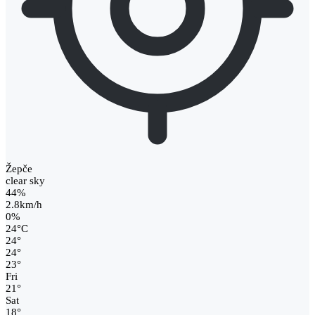
Žepče
clear sky
44%
2.8km/h
0%
24
°
C
24
°
24
°
23
°
Fri
21
°
Sat
18
°