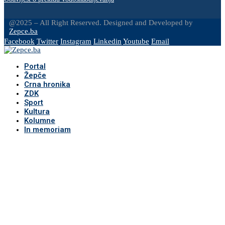
@2025 – All Right Reserved. Designed and Developed by
Zepce.ba
Facebook
Twitter
Instagram
Linkedin
Youtube
Email
Portal
Žepče
Crna hronika
ZDK
Sport
Kultura
Kolumne
In memoriam