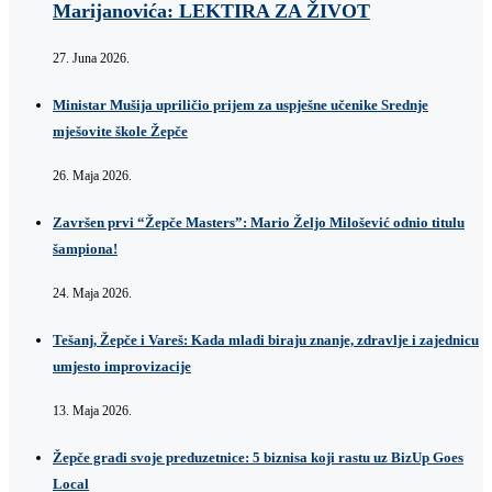
Marijanovića: LEKTIRA ZA ŽIVOT
27. Juna 2026.
Ministar Mušija upriličio prijem za uspješne učenike Srednje
mješovite škole Žepče
26. Maja 2026.
Završen prvi “Žepče Masters”: Mario Željo Milošević odnio titulu
šampiona!
24. Maja 2026.
Tešanj, Žepče i Vareš: Kada mladi biraju znanje, zdravlje i zajednicu
umjesto improvizacije
13. Maja 2026.
Žepče gradi svoje preduzetnice: 5 biznisa koji rastu uz BizUp Goes
Local