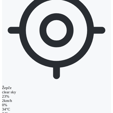
Žepče
clear sky
23%
2km/h
0%
34
°
C