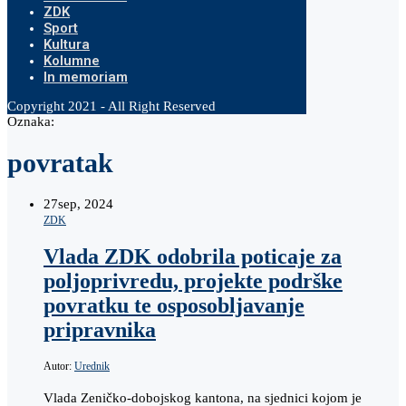
ZDK
Sport
Kultura
Kolumne
In memoriam
Copyright 2021 - All Right Reserved
Oznaka:
povratak
27
sep, 2024
ZDK
Vlada ZDK odobrila poticaje za
poljoprivredu, projekte podrške
povratku te osposobljavanje
pripravnika
Autor:
Urednik
Vlada Zeničko-dobojskog kantona, na sjednici kojom je