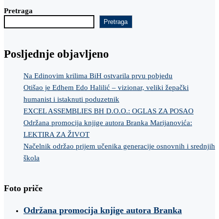
Pretraga
Pretraga
Posljednje objavljeno
Na Edinovim krilima BiH ostvarila prvu pobjedu
Otišao je Edhem Edo Halilić – vizionar, veliki žepački
humanist i istaknuti poduzetnik
EXCEL ASSEMBLIES BH D.O.O.: OGLAS ZA POSAO
Održana promocija knjige autora Branka Marijanovića:
LEKTIRA ZA ŽIVOT
Načelnik održao prijem učenika generacije osnovnih i srednjih
škola
Foto priče
Održana promocija knjige autora Branka