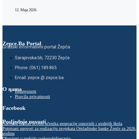
12. Maja 2026.
Zepce.Ba Portal
Gradski informativni portal Žepča
Sarajevska bb, 72230 Žepče
Phone: (061) 189 865
Email: zepce @ zepce.ba
O nama
Impressum
Pravila privatnosti
Facebook
Posljednje novosti
Načelnik održao prijem učenika generacije osnovnih i srednjih škola
Potpisani ugovori za realizaciju projekata Omladinske banke Žepče za 2026.
godinu
Obavijest o prekidu vodosnabdijevanja