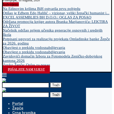
Ponedjeljak, 10 Augusta, 2026
Izdvojeno
Na Edinovim krilima BiH ostvarila prvu pobjedu
Otišao je Edhem Edo Halilić – vizionar, veliki žepački humanist i...
EXCEL ASSEMBLIES BH D.O.O.: OGLAS ZA POSAO
Održana promocija knjige autora Branka Marijanovića: LEKTIRA
ZA ŽIVOT
Načelnik održao prijem učenika generacije osnovnih i srednjih
škola
Potpisani ugovori za realizaciju projekata Omladinske banke Žepče
za 2026. godinu
Obavijest o prekidu vodosnabdijevanja
Obavijest o prekidu vodosnabdijevanja
Zavidovići domaćin Izbora za Fotomodela Zeničko-dobojskog
kantona 2026
Zovko Žepče: Oglas za posao
POŠALJITE NAM VIJEST
Traži
Traži
Portal
Žepče
Crna hronika