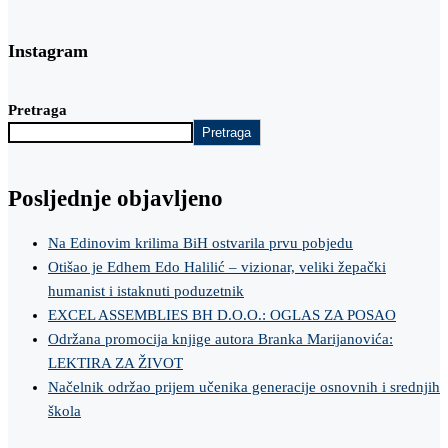
Instagram
Pretraga
Pretraga
Posljednje objavljeno
Na Edinovim krilima BiH ostvarila prvu pobjedu
Otišao je Edhem Edo Halilić – vizionar, veliki žepački
humanist i istaknuti poduzetnik
EXCEL ASSEMBLIES BH D.O.O.: OGLAS ZA POSAO
Održana promocija knjige autora Branka Marijanovića:
LEKTIRA ZA ŽIVOT
Načelnik održao prijem učenika generacije osnovnih i srednjih
škola