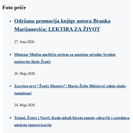
Foto priče
Održana promocija knjige autora Branka
Marijanovića: LEKTIRA ZA ŽIVOT
27. Juna 2026.
Ministar Mušija upriličio prijem za uspješne učenike Srednje
mješovite škole Žepče
26. Maja 2026.
Završen prvi “Žepče Masters”: Mario Željo Milošević odnio titulu
šampiona!
24. Maja 2026.
Tešanj, Žepče i Vareš: Kada mladi biraju znanje, zdravlje i zajednicu
umjesto improvizacije