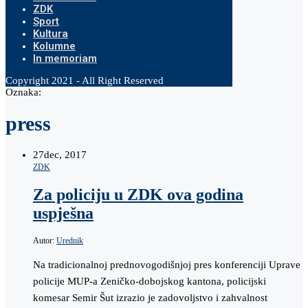
ZDK
Sport
Kultura
Kolumne
In memoriam
Copyright 2021 - All Right Reserved
Oznaka:
press
27
dec, 2017
ZDK
Za policiju u ZDK ova godina
uspješna
Autor:
Urednik
Na tradicionalnoj prednovogodišnjoj pres konferenciji Uprave
policije MUP-a Zeničko-dobojskog kantona, policijski
komesar Semir Šut izrazio je zadovoljstvo i zahvalnost