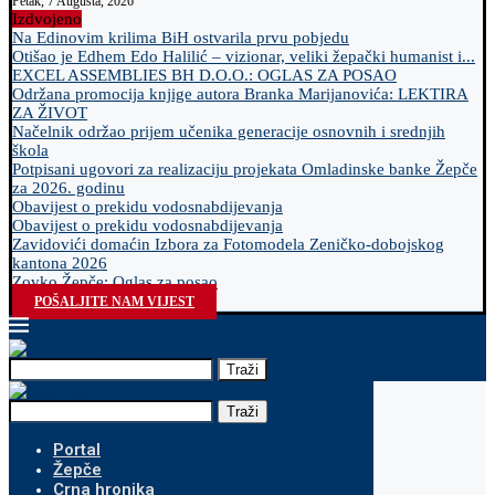
Petak, 7 Augusta, 2026
Izdvojeno
Na Edinovim krilima BiH ostvarila prvu pobjedu
Otišao je Edhem Edo Halilić – vizionar, veliki žepački humanist i...
EXCEL ASSEMBLIES BH D.O.O.: OGLAS ZA POSAO
Održana promocija knjige autora Branka Marijanovića: LEKTIRA
ZA ŽIVOT
Načelnik održao prijem učenika generacije osnovnih i srednjih
škola
Potpisani ugovori za realizaciju projekata Omladinske banke Žepče
za 2026. godinu
Obavijest o prekidu vodosnabdijevanja
Obavijest o prekidu vodosnabdijevanja
Zavidovići domaćin Izbora za Fotomodela Zeničko-dobojskog
kantona 2026
Zovko Žepče: Oglas za posao
POŠALJITE NAM VIJEST
Traži
Traži
Portal
Žepče
Crna hronika