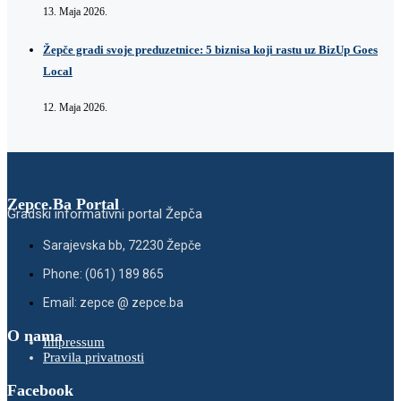
13. Maja 2026.
Žepče gradi svoje preduzetnice: 5 biznisa koji rastu uz BizUp Goes
Local
12. Maja 2026.
Zepce.Ba Portal
Gradski informativni portal Žepča
Sarajevska bb, 72230 Žepče
Phone: (061) 189 865
Email: zepce @ zepce.ba
O nama
Impressum
Pravila privatnosti
Facebook