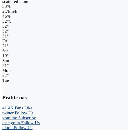
scattered clouds
33%
2.7km/h
46%
32
°
C
32
°
32
°
31
°
Fri
21
°
Sat
19
°
Sun
21
°
Mon
22
°
Tue
Pratite nas
41.4K
Fans
Like
twitter
Follow Us
youtube
Subscribe
instagram
Follow Us
tiktok
Follow Us