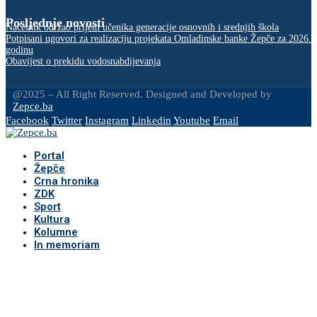
Posljednje novosti
Načelnik održao prijem učenika generacije osnovnih i srednjih škola
Potpisani ugovori za realizaciju projekata Omladinske banke Žepče za 2026.
godinu
Obavijest o prekidu vodosnabdijevanja
@2025 – All Right Reserved. Designed and Developed by
Zepce.ba
Facebook
Twitter
Instagram
Linkedin
Youtube
Email
Portal
Žepče
Crna hronika
ZDK
Sport
Kultura
Kolumne
In memoriam