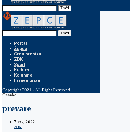
Traži
Traži
Portal
Žepče
Crna hronika
ZDK
Sport
Kultura
Kolumne
In memoriam
Copyright 2021 - All Right Reserved
Oznaka:
prevare
7
nov, 2022
ZDK