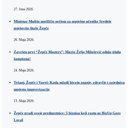
27. Juna 2026.
Ministar Mušija upriličio prijem za uspješne učenike Srednje
mješovite škole Žepče
26. Maja 2026.
Završen prvi “Žepče Masters”: Mario Željo Milošević odnio titulu
šampiona!
24. Maja 2026.
Tešanj, Žepče i Vareš: Kada mladi biraju znanje, zdravlje i zajednicu
umjesto improvizacije
13. Maja 2026.
Žepče gradi svoje preduzetnice: 5 biznisa koji rastu uz BizUp Goes
Local