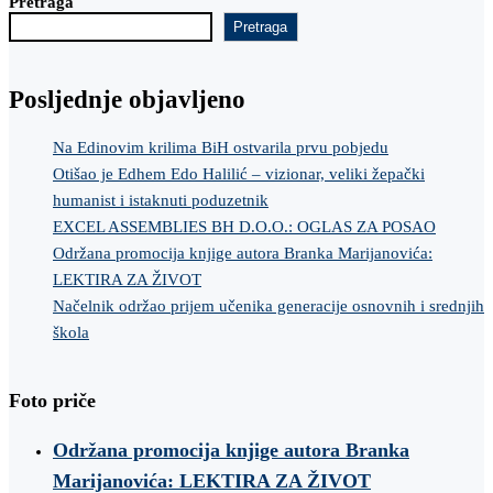
Pretraga
Pretraga
Posljednje objavljeno
Na Edinovim krilima BiH ostvarila prvu pobjedu
Otišao je Edhem Edo Halilić – vizionar, veliki žepački
humanist i istaknuti poduzetnik
EXCEL ASSEMBLIES BH D.O.O.: OGLAS ZA POSAO
Održana promocija knjige autora Branka Marijanovića:
LEKTIRA ZA ŽIVOT
Načelnik održao prijem učenika generacije osnovnih i srednjih
škola
Foto priče
Održana promocija knjige autora Branka
Marijanovića: LEKTIRA ZA ŽIVOT