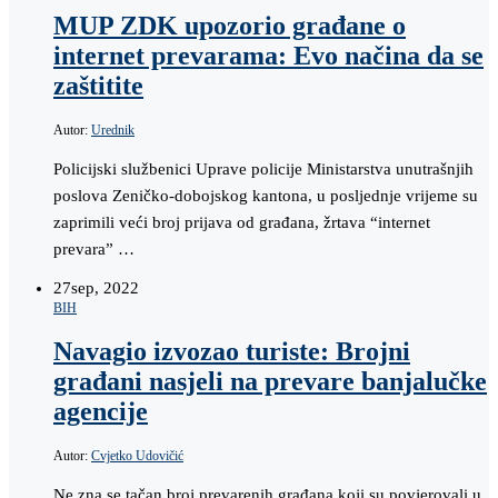
MUP ZDK upozorio građane o
internet prevarama: Evo načina da se
zaštitite
Autor:
Urednik
Policijski službenici Uprave policije Ministarstva unutrašnjih
poslova Zeničko-dobojskog kantona, u posljednje vrijeme su
zaprimili veći broj prijava od građana, žrtava “internet
prevara” …
27
sep, 2022
BIH
Navagio izvozao turiste: Brojni
građani nasjeli na prevare banjalučke
agencije
Autor:
Cvjetko Udovičić
Ne zna se tačan broj prevarenih građana koji su povjerovali u