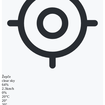
Žepče
clear sky
64%
2.3km/h
0%
20
°
C
20
°
20
°