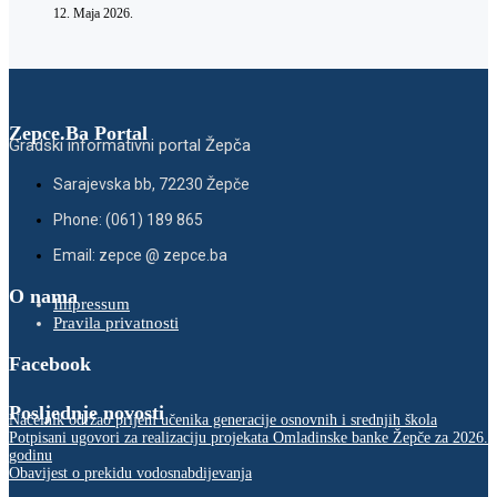
12. Maja 2026.
Zepce.Ba Portal
Gradski informativni portal Žepča
Sarajevska bb, 72230 Žepče
Phone: (061) 189 865
Email: zepce @ zepce.ba
O nama
Impressum
Pravila privatnosti
Facebook
Posljednje novosti
Načelnik održao prijem učenika generacije osnovnih i srednjih škola
Potpisani ugovori za realizaciju projekata Omladinske banke Žepče za 2026.
godinu
Obavijest o prekidu vodosnabdijevanja