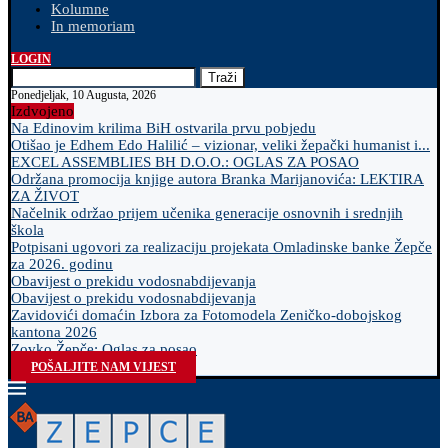
Kolumne
In memoriam
LOGIN
Traži
Ponedjeljak, 10 Augusta, 2026
Izdvojeno
Na Edinovim krilima BiH ostvarila prvu pobjedu
Otišao je Edhem Edo Halilić – vizionar, veliki žepački humanist i...
EXCEL ASSEMBLIES BH D.O.O.: OGLAS ZA POSAO
Održana promocija knjige autora Branka Marijanovića: LEKTIRA
ZA ŽIVOT
Načelnik održao prijem učenika generacije osnovnih i srednjih
škola
Potpisani ugovori za realizaciju projekata Omladinske banke Žepče
za 2026. godinu
Obavijest o prekidu vodosnabdijevanja
Obavijest o prekidu vodosnabdijevanja
Zavidovići domaćin Izbora za Fotomodela Zeničko-dobojskog
kantona 2026
Zovko Žepče: Oglas za posao
POŠALJITE NAM VIJEST