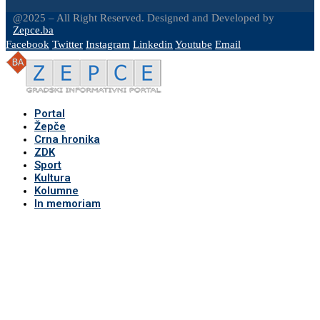
@2025 – All Right Reserved. Designed and Developed by
Zepce.ba
Facebook
Twitter
Instagram
Linkedin
Youtube
Email
Portal
Žepče
Crna hronika
ZDK
Sport
Kultura
Kolumne
In memoriam